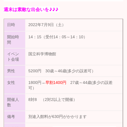
週末は素敵な出会いを♪♪♪
日時
2022年7月9日（土）
開始時
14：15（受付14：05～14：10）
間
イベン
国立科学博物館
ト会場
男性
5200円 30歳～46歳(多少の誤差可）
女性
1800円→
早割1400円
27歳～44歳(多少の誤差
可）
開催人
8対8 （2対2以上で開催）
数
備考
別途入館料が630円がかかります