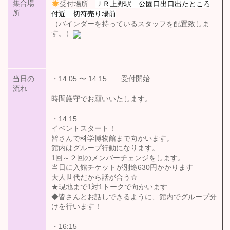
ＪＲ上野駅 公園口出口出たところ
集合場
受付場所
付近 切符売り場前
所
（バインダーを持っているスタッフを配置致しま
す。）
14:05 〜 14:15
受付開始
当日の
・
流れ
時間厳守でお願いいたします。
・14:15
イベントスタート！
皆さんで科学博物館まで向かいます。
館内はグループ行動になります。
1回～２回のメンバーチェンジをします。
当日に入館チケットが別途630円かかります
大人世代だから話が合う☆
★現地まで1対1トークで向かいます
◆皆さんとお話しできるように、館内でグループ分
けを行います！
・16:15