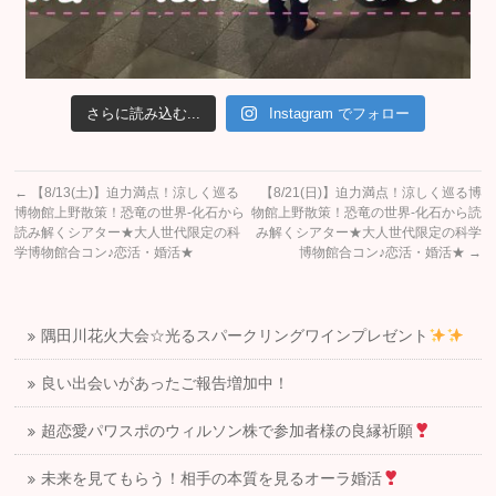
さらに読み込む...
Instagram でフォロー
←
【8/13(土)】迫力満点！涼しく巡る
【8/21(日)】迫力満点！涼しく巡る博
博物館上野散策！恐竜の世界-化石から
物館上野散策！恐竜の世界-化石から読
読み解くシアター★大人世代限定の科
み解くシアター★大人世代限定の科学
学博物館合コン♪恋活・婚活★
博物館合コン♪恋活・婚活★
→
隅田川花火大会☆光るスパークリングワインプレゼント
良い出会いがあったご報告増加中！
超恋愛パワスポのウィルソン株で参加者様の良縁祈願
未来を見てもらう！相手の本質を見るオーラ婚活