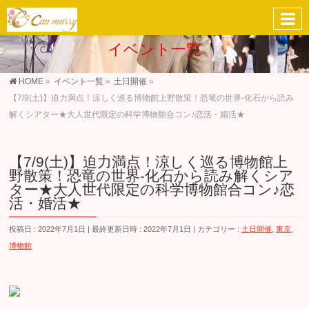
イベント一覧
HOME
»
イベント一覧
»
土日開催
»
【7/9(土)】迫力満点！涼しく巡る博物館上野散策！恐竜の世界-化石から読み
解くシアター★大人世代限定の科学博物館合コン♪恋活・婚活★
【7/9(土)】迫力満点！涼しく巡る博物館上
野散策！恐竜の世界-化石から読み解くシア
ター★大人世代限定の科学博物館合コン♪恋
活・婚活★
投稿日 : 2022年7月1日
最終更新日時 : 2022年7月1日
カテゴリー :
土日開催
,
東京
,
博物館