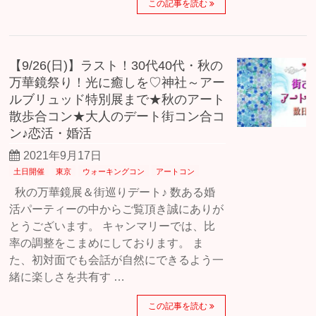
この記事を読む
【9/26(日)】ラスト！30代40代・秋の
万華鏡祭り！光に癒しを♡神社～アー
ルブリュッド特別展まで★秋のアート
散歩合コン★大人のデート街コン合コ
ン♪恋活・婚活
2021年9月17日
土日開催
東京
ウォーキングコン
アートコン
秋の万華鏡展＆街巡りデート♪ 数ある婚
活パーティーの中からご覧頂き誠にありが
とうございます。 キャンマリーでは、比
率の調整をこまめにしております。 ま
た、初対面でも会話が自然にできるよう一
緒に楽しさを共有す …
この記事を読む