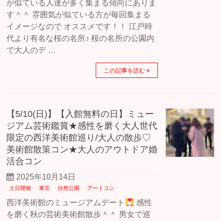
が似ている人達が多く集まる傾向にありま
す＾＾ 雰囲気が似ている方が毎回集まる
イメージなので オススメです！！ 江戸時
代より有名な桜の名所♪ 桜の名所の公園内
で大人のデ …
この記事を読む
【5/10(日)】【入館無料の日】ミュー
ジアム芸術鑑賞★感性を磨く大人世代
限定の西洋美術館巡り/大人の散歩♡
美術館散策コン★大人のアウトドア婚
活合コン
2025年10月14日
土日開催
東京
自然公園
アートコン
西洋美術館のミュージアムデート
感性
を磨く秋の芸術美術館散歩＾＾ 男女で巡