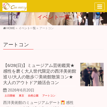
イベント一覧
HOME
»
イベント一覧
»
アートコン
アートコン
【6/28(日)】ミュージアム芸術鑑賞★
感性を磨く大人世代限定の西洋美術館
巡り/大人の散歩♡美術館散策コン★
大人のアウトドア婚活合コン
2026年6月20日
土日開催
東京
自然公園
アートコン
西洋美術館のミュージアムデート
感性