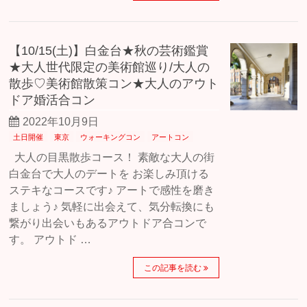
【10/15(土)】白金台★秋の芸術鑑賞
★大人世代限定の美術館巡り/大人の
散歩♡美術館散策コン★大人のアウト
ドア婚活合コン
2022年10月9日
土日開催
東京
ウォーキングコン
アートコン
大人の目黒散歩コース！ 素敵な大人の街
白金台で大人のデートを お楽しみ頂ける
ステキなコースです♪ アートで感性を磨き
ましょう♪ 気軽に出会えて、気分転換にも
繋がり出会いもあるアウトドア合コンで
す。 アウトド …
この記事を読む