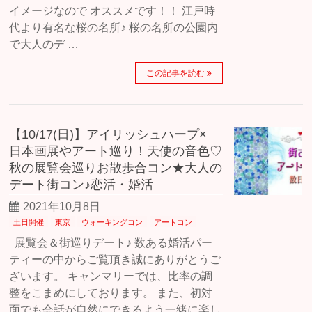
イメージなので オススメです！！ 江戸時
代より有名な桜の名所♪ 桜の名所の公園内
で大人のデ …
この記事を読む
【10/17(日)】アイリッシュハープ×
日本画展やアート巡り！天使の音色♡
秋の展覧会巡りお散歩合コン★大人の
デート街コン♪恋活・婚活
2021年10月8日
土日開催
東京
ウォーキングコン
アートコン
展覧会＆街巡りデート♪ 数ある婚活パー
ティーの中からご覧頂き誠にありがとうご
ざいます。 キャンマリーでは、比率の調
整をこまめにしております。 また、初対
面でも会話が自然にできるよう一緒に楽し