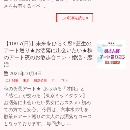
さを共有するイベ …
この記事を読む
【10/17(日)】未来をひらく窓×芝生の
アート巡り★お洒落に出会いたい★秋
のアート夜のお散歩合コン・婚活・恋
活
2021年10月8日
土日開催
東京
自然公園
アートコン
秋の夜長アート★ あらゆる「才能」と
「感性」が交わる【東京ミッドタウン】
お洒落に出会いたい男女におススメ♪ 初め
ての方でも安心。 今回は、六本木の街を
散策＆アート巡りの大人のお洒落なコース
となっております。 毎回少し …