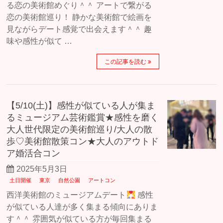
る恋の美術館めぐり＾＾ アートで繋がる
恋の美術館巡り！ 静かな美術館で絵画を
見ながらデート感覚で出会えます＾＾ 趣
味や感性が似て …
この記事を読む
【5/10(土)】感性が似ている人が集ま
るミュージアム芸術鑑賞★感性を磨く
大人世代限定の美術館巡り/大人の散
歩♡美術館散策コン★大人のアウトド
ア婚活合コン
2025年5月3日
土日開催
東京
自然公園
アートコン
西洋美術館のミュージアムデート
感性
が似ている人達が多く集まる傾向にありま
す＾＾ 雰囲気が似ている方が毎回集まる