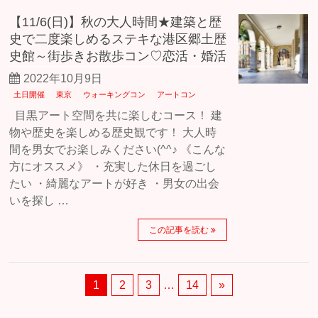
【11/6(日)】秋の大人時間★建築と歴
史で二度楽しめるステキな港区郷土歴
史館～街歩きお散歩コン♡恋活・婚活
2022年10月9日
土日開催
東京
ウォーキングコン
アートコン
目黒アート空間を共に楽しむコース！ 建
物や歴史を楽しめる歴史観です！ 大人時
間を男女でお楽しみください(^^♪ 《こんな
方にオススメ》 ・充実した休日を過ごし
たい ・綺麗なアートが好き ・男女の出会
いを探し …
この記事を読む
1
2
3
…
14
»