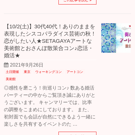
この記事を読む
【10/2(土)】30代40代！ありのままを
表現したシスコパラダイス芸術の秋！
恋がしたい人★SETAGAYAアートな
美術館とおさんぽ散策合コン♪恋活・
婚活★
2021年9月26日
土日開催
東京
ウォーキングコン
アートコン
美術館
◎感性を磨こう！街巡りコン♪ 数ある婚活
パーティーの中からご覧頂き誠にありがと
うございます。 キャンマリーでは、比率
の調整をこまめにしております。 また、
初対面でも会話が自然にできるよう一緒に
楽しさを共有するイベントのた …