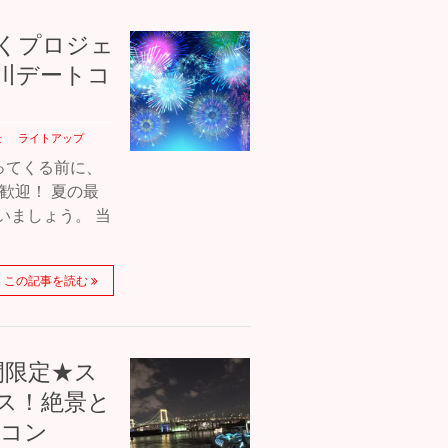
輝くプロジェ
川デートコ
景
ライトアップ
ってくる前に、
歓迎！ 夏の最
いましょう。 当
この記事を読む
間限定★ス
ス！絶景と
合コン