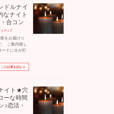
ャンドルナイ
的なナイト
活・合コン
イトアップ
な夜をお届け☆
、 ご案内致し
ロードに火が灯
この記事を読む
ルナイト★穴
ローな時間
ン♪恋活・