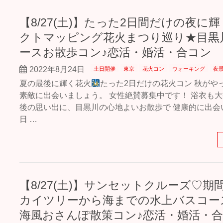
【8/27(土)】たった2日間だけの夜に
クトマッピング花火まつり巡り★目黒
ースお散歩コン♪恋活・婚活・合コン
2022年8月24日
土日開催
東京
花火コン
ウォーキング
夜
夏の最後に輝く花火
たった2日だけの花火コン 秋がや
素敵に出会いましょう。 女性絶賛募集中です！ 浴衣も大
後の思い出に、目黒川の心地よいお散歩で 健康的に出会
日 …
【8/27(土)】サンセットクルーズ♡期
カイツリーから海までの水上バスコー
海風おさんぽ散策コン♪恋活・婚活・