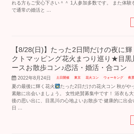
れる方もご安心下さい＾＾ 1人参加多数です。 また体験
で通常の婚活と …
【8/28(日)】たった2日間だけの夜に
クトマッピング花火まつり巡り★目黒
ースお散歩コン♪恋活・婚活・合コン
2022年8月24日
土日開催
東京
花火コン
ウォーキング
夜
夏の最後に輝く花火
たった2日だけの花火コン 秋がや
素敵に出会いましょう。 女性絶賛募集中です！ 浴衣も大
後の思い出に、目黒川の心地よいお散歩で 健康的に出会
日 …