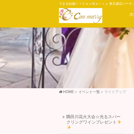
できる結婚！！ＣａｎＭａｒｒｙ 東京婚活パーテ
ホ
HOME
»
イベント一覧
»
ライトアップ
隅田川花火大会☆光るスパー
クリングワインプレゼント