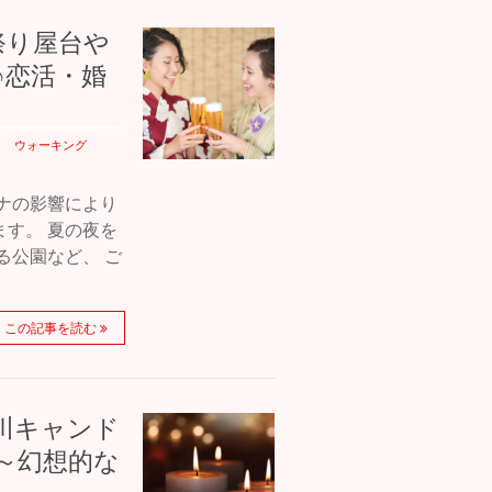
お祭り屋台や
♪恋活・婚
ウォーキング
ナの影響により
す。 夏の夜を
る公園など、 ご
この記事を読む
の川キャンド
～幻想的な