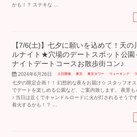
かも！？ ステキな …
【7/6(土)】七夕に願いを込めて！天
ルナイト★穴場のデートスポット公園
ナイトデートコースお散歩街コン♪
2024年6月26日
土日開催
東京
東京タワー
ウォーキング
七夕の限定企画！！ 幻想的な夜をお届け☆ スタッフオ
でデートを楽しめる公園など、ご案内致します。 夜景も
♪ 当日は近くでキャンドルロードに火が灯されるそうです
着火するかも！？ …