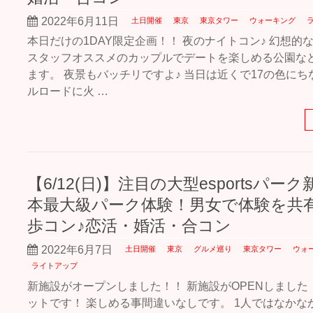
2022年6月11日
土日開催
東京
東京タワー
ウォーキング
本日だけの1DAY限定企画！！ 夜のナイトコン♪ 幻想的
スタッフオススメのカップルでデートを楽しめる公園など
ます。 夜景もバッチリですよ♪ 当日は近くで17の色に
ルロードに火 …
【6/12(日)】注目の大型esportsパー
本最大級パーク体験！男女で体験を共
歩コン♪恋活・婚活・合コン
2022年6月7日
土日開催
東京
グルメ巡り
東京タワー
ウォ
ライトアップ
新施設がオープンしました！！ 新施設がOPENしました
ットです！ 楽しめる事間違いなしです。 1人ではなかな