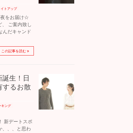
ライトアップ
な夜をお届け☆
、 ご案内致し
ちなんだキャンド
この記事を読む
ク新誕生！日
有するお散
ーキング
！ 新デートスポ
か、、、と思わ