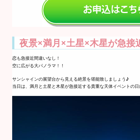
夜景×満月×土星×木星が急接
恋も急接近間違いなし！
空に広がる大パノラマ！！
サンシャインの展望台から見える絶景を堪能致しましょう♪
当日は、満月と土星と木星が急接近する貴重な天体イベントの日に