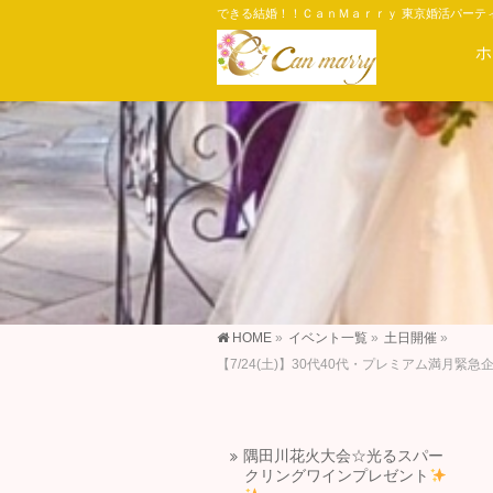
できる結婚！！ＣａｎＭａｒｒｙ 東京婚活パーテ
ホ
HOME
»
イベント一覧
»
土日開催
»
【7/24(土)】30代40代・プレミアム満
隅田川花火大会☆光るスパー
クリングワインプレゼント