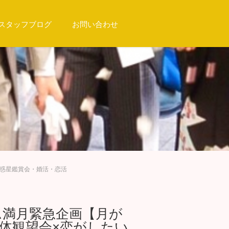
スタッフブログ
お問い合わせ
と惑星鑑賞会・婚活・恋活
ミアム満月緊急企画【月が
体観望会×恋がしたい