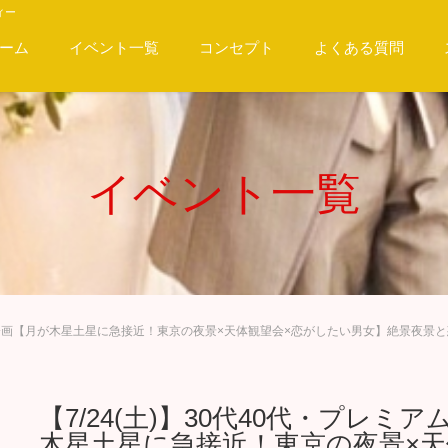
ィー
ーム
イベント一覧
コンセプト
よくある質問
イベント一覧
月緊急企画【月が木星土星に急接近！東京の夜景×天体観望会×恋がしたい男女】絶景夜景
【7/24(土)】30代40代・プレ
木星土星に急接近！東京の夜景×天