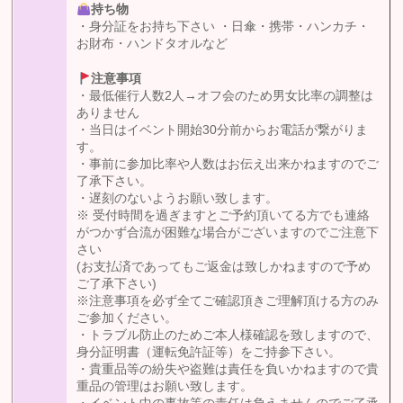
持ち物
・身分証をお持ち下さい ・日傘・携帯・ハンカチ・
お財布・ハンドタオルなど
注意事項
・最低催行人数2人→オフ会のため男女比率の調整は
ありません
・当日はイベント開始30分前からお電話が繋がりま
す。
・事前に参加比率や人数はお伝え出来かねますのでご
了承下さい。
・遅刻のないようお願い致します。
※ 受付時間を過ぎますとご予約頂いてる方でも連絡
がつかず合流が困難な場合がございますのでご注意下
さい
(お支払済であってもご返金は致しかねますので予め
ご了承下さい)
※注意事項を必ず全てご確認頂きご理解頂ける方のみ
ご参加ください。
・トラブル防止のためご本人様確認を致しますので、
身分証明書（運転免許証等）をご持参下さい。
・貴重品等の紛失や盗難は責任を負いかねますので貴
重品の管理はお願い致します。