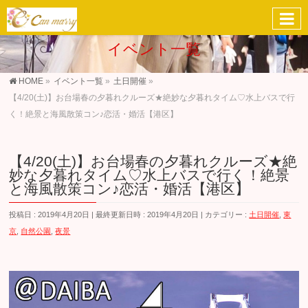
イベント一覧
HOME
»
イベント一覧
»
土日開催
»
【4/20(土)】お台場春の夕暮れクルーズ★絶妙な夕暮れタイム♡水上バスで行
く！絶景と海風散策コン♪恋活・婚活【港区】
【4/20(土)】お台場春の夕暮れクルーズ★絶
妙な夕暮れタイム♡水上バスで行く！絶景
と海風散策コン♪恋活・婚活【港区】
投稿日 : 2019年4月20日
最終更新日時 : 2019年4月20日
カテゴリー :
土日開催
,
東
京
,
自然公園
,
夜景