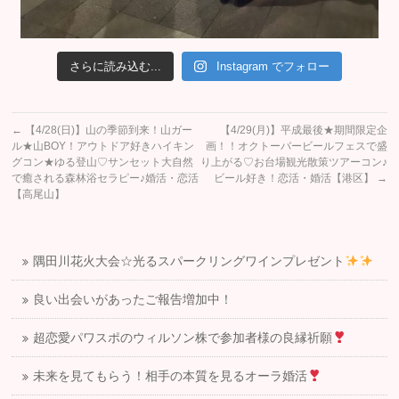
さらに読み込む...
Instagram でフォロー
←
【4/28(日)】山の季節到来！山ガー
【4/29(月)】平成最後★期間限定企
ル★山BOY！アウトドア好きハイキン
画！！オクトーバービールフェスで盛
グコン★ゆる登山♡サンセット大自然
り上がる♡お台場観光散策ツアーコン♪
で癒される森林浴セラピー♪婚活・恋活
ビール好き！恋活・婚活【港区】
→
【高尾山】
隅田川花火大会☆光るスパークリングワインプレゼント
良い出会いがあったご報告増加中！
超恋愛パワスポのウィルソン株で参加者様の良縁祈願
未来を見てもらう！相手の本質を見るオーラ婚活