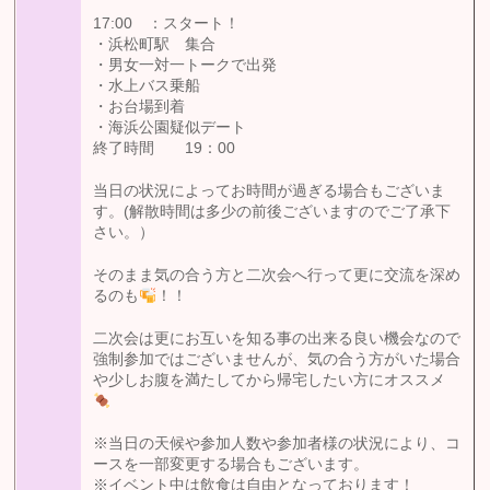
17:00 ：スタート！
・浜松町駅 集合
・男女一対一トークで出発
・水上バス乗船
・お台場到着
・海浜公園疑似デート
終了時間 19：00
当日の状況によってお時間が過ぎる場合もございま
す。(解散時間は多少の前後ございますのでご了承下
さい。）
そのまま気の合う方と二次会へ行って更に交流を深め
るのも
！！
二次会は更にお互いを知る事の出来る良い機会なので
強制参加ではございませんが、気の合う方がいた場合
や少しお腹を満たしてから帰宅したい方にオススメ
※当日の天候や参加人数や参加者様の状況により、コ
ースを一部変更する場合もございます。
※イベント中は飲食は自由となっております！