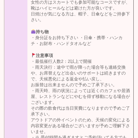
女性の方はスカートでも参加可能なコースですが、
靴はハイヒールなどは避けた方が良いです。
日焼けが気になる方は、帽子、日傘などをご持参下
さい。
持ち物
・身分証をお持ち下さい ・日傘・携帯・ハンカ
チ・お財布・ハンドタオルなど
注意事項
・最低催行人数2：2以上で開催
・雨天決行：途中で雨が降った場合等も連絡交換
や、お席替えなど出会いのサポートは続きますの
で、天候悪化による返金や払い戻し、
お振替は出来ませんので予めご了承下さい。
・雨天時、雨の状況によっては近くのカフェや居酒
屋、レストランなどにやむを得ず移動になる場合が
ございます。
その際の飲食代は当日実費になりますので予めご了
承下さい。
アウトドアの外イベントのため、天候の変化による
内容変更がある場合がございますが予めご理解下さ
いませ。
・※ 受付時間を過ぎますとご予約頂いてる方でも