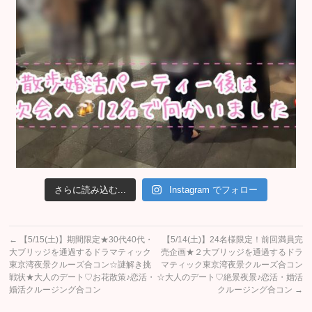
さらに読み込む...
Instagram でフォロー
←
【5/15(土)】期間限定★30代40代・
【5/14(土)】24名様限定！前回満員完
大ブリッジを通過するドラマティック
売企画★２大ブリッジを通過するドラ
東京湾夜景クルーズ合コン☆謎解き挑
マティック東京湾夜景クルーズ合コン
戦状★大人のデート♡お花散策♪恋活・
☆大人のデート♡絶景夜景♪恋活・婚活
婚活クルージング合コン
クルージング合コン
→