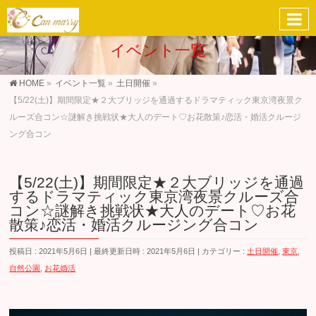
イベント一覧
HOME
»
イベント一覧
»
土日開催
»
【5/22(土)】期間限定★２大ブリッジを通過するドラマティック東京湾夜景ク
ルーズ合コン☆謎解き挑戦状★大人のデート♡お花散策♪恋活・婚活クルージ
ング合コン
【5/22(土)】期間限定★２大ブリッジを通過
するドラマティック東京湾夜景クルーズ合
コン☆謎解き挑戦状★大人のデート♡お花
散策♪恋活・婚活クルージング合コン
投稿日 : 2021年5月6日
最終更新日時 : 2021年5月6日
カテゴリー :
土日開催
,
東京
,
自然公園
,
お花婚活