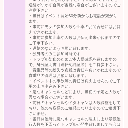
連絡がつかず合流が困難な場合がございますのでご
注意下さい
・当日はイベント開始30分前からお電話が繋がり
ます。
・事前に男女の参加人数や比率のお問合せにはお答
えできかねます。
・事前に参加比率や人数はお伝え出来かねますので
ご了承下さい。
・遅刻のないようお願い致します。
・独身者のみご参加可能です
・トラブル防止のためご本人様確認を致しますの
で、身分証明書（運転免許証等）をご持参下さい。
・貴重品等の紛失や盗難は責任を負いかねますので
貴重品の管理はお願い致します。
・イベント中の事故等の責任は負えませんのでご了
承の上お申込み下さい。
・急なキャンセルなどにより、当初の予定と人数が
異なる場合がございます。
・前日のキャンセルやドタキャンは人数調整をして
おり、他のお客様のご迷惑になりますのでご遠慮下
さいませ。
・当日開催時に急なキャンセルの理由により最低催
行人数を下回ったトラブルが発生致しましても会は