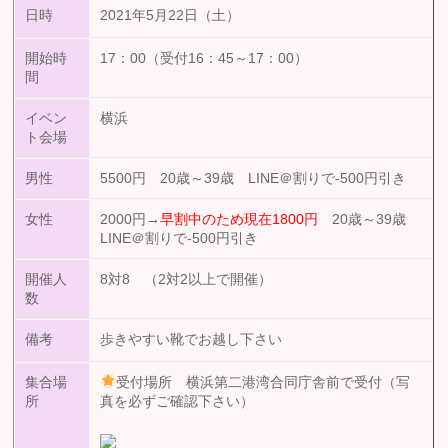
日時
2021年5月22日（土）
開始時
17：00（受付16：45～17：00）
間
イベン
横浜
ト会場
男性
5500円 20歳～39歳 LINE＠割りで-500円引き
女性
2000円→
早割中のため現在1800円
20歳～39歳
LINE＠割りで-500円引き
開催人
8対8 （2対2以上で開催）
数
備考
歩きやすい靴でお越し下さい
集合場
受付場所 横浜第二港湾合同庁舎前で受付（写
所
真を必ずご確認下さい）