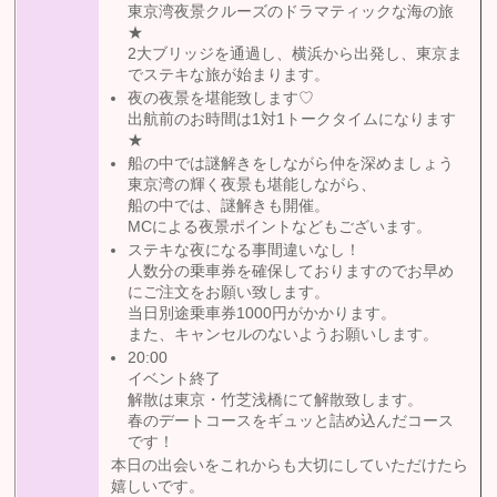
東京湾夜景クルーズのドラマティックな海の旅
★
2大ブリッジを通過し、横浜から出発し、東京ま
でステキな旅が始まります。
夜の夜景を堪能致します♡
出航前のお時間は1対1トークタイムになります
★
船の中では謎解きをしながら仲を深めましょう
東京湾の輝く夜景も堪能しながら、
船の中では、謎解きも開催。
MCによる夜景ポイントなどもございます。
ステキな夜になる事間違いなし！
人数分の乗車券を確保しておりますのでお早め
にご注文をお願い致します。
当日別途乗車券1000円がかかります。
また、キャンセルのないようお願いします。
20:00
イベント終了
解散は東京・竹芝浅橋にて解散致します。
春のデートコースをギュッと詰め込んだコース
です！
本日の出会いをこれからも大切にしていただけたら
嬉しいです。