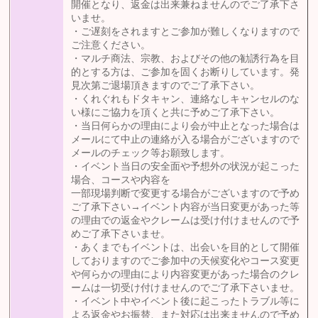
開催となり、返金は出来兼ねませんのでご了承下さ
いませ。
・ご遅刻をされますとご参加が難しくなりますので
ご注意ください。
・マルチ商法、宗教、およびその他の勧誘行為を目
的とする方は、ご参加を固くお断りしています。発
見次第ご退場頂きますのでご了承下さい。
・くれぐれもドタキャン、連絡なしキャンセルのな
い様にご協力を頂くと共に予めご了承下さい。
・当日何らかの理由により会が中止となった場合は
メールにて中止の連絡が入る場合がございますので
メールのチェック等お願致します。
・イベント当日の安全面や予想外の状況が起こった
場合、コースや内容を
一部現場判断で変更する場合がございますので予め
ご了承下さい→イベント内容が当日変更があった等
の理由での返金やクレームは受け付けませんので予
めご了承下さいませ。
・あくまでもイベントは、出会いを目的として開催
しておりますのでご参加中の天候変化やコース変更
や何らかの理由により内容変更があった場合のクレ
ームは一切受け付けませんのでご了承下さいませ。
・イベント中やイベント後に起こったトラブル等に
よる返金やお振替、また対応は出来ませんので予め