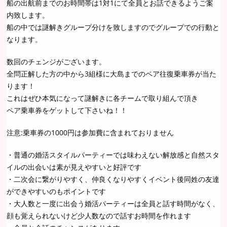
船の出航前までのお時間帯は1対1にて全員とお話できるようご案
内致します。
船の中では謎解きグループ分けを致しますのでグループでの行動と
なります。
数回のチェンジがございます。
全問正解した方の中から3組様に大島までのペア往復乗車券が当た
ります！
これはぜひ本気になって謎解きに各チームで取り組んで頂き
ペア乗車券をゲットして下さいね！！
注意:乗車券の1000円は参加費に含まれておりません
・普通の婚活スタイルパーティーでは味わえない解放感と自然スタ
イルの出会いは素が見えやすいと好評です
・二次会に繋がりやすく、仲良くなりやすくイベント後同姓の友達
ができやすいのもポイントです
・大人数と一度に出会う婚活パーティーは全員と話す時間がなく、
顔も覚えられないけど少人数なので話すお時間を作れます