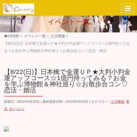
イベント一覧
HOME
»
イベント一覧
»
土日開催
»
【8/22(日)】日本橋で金運ＵＰ★大判小判金運アップコース☆1億円持ってみ
る？お金を学ぶ博物館＆神社巡り☆お散歩合コン♡恋活・婚活
【8/22(日)】日本橋で金運ＵＰ★大判小判金
運アップコース☆1億円持ってみる？お金
を学ぶ博物館＆神社巡り☆お散歩合コン♡
恋活・婚活
投稿日 : 2021年8月20日
最終更新日時 : 2021年8月20日
カテゴリー :
土日開催
,
東
京
,
占いコン♪