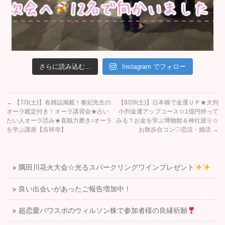
さらに読み込む...
Instagram でフォロー
←
【7/3(土)】各雑誌掲載！奏妃先生の
【8/28(土)】日本橋で金運ＵＰ★大判
オーラ鑑定付き！オーラ講習会★占い
小判金運アップコース☆1億円持って
たい人オーラ読み★直観力磨き♪オーラ
みる？お金を学ぶ博物館＆神社巡り☆
を学ぶ講座【吉祥寺】
お散歩合コン♡恋活・婚活
→
隅田川花火大会☆光るスパークリングワインプレゼント
良い出会いがあったご報告増加中！
超恋愛パワスポのウィルソン株で参加者様の良縁祈願