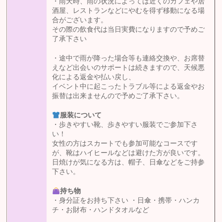
・雨天時、雨の状況によっては近くのカフェや居
酒屋、レストランなどにやむを得ず移動になる場
合がございます。
その際の飲食代は当日実費になりますので予めご
了承下さい
・途中で雨が降った場合等も連絡交換や、お席替
えなど出会いのサポートは続きますので、天候悪
化による返金や払い戻し、
イベント中に起こったトラブル等による返金やお
振替は出来ませんので予めご了承下さい。
服装について
・歩きやすい靴、歩きやすい服装でご参加下さ
い！
女性の方はスカートでも参加可能なコースです
が、靴はハイヒールなどは避けた方が良いです。
日焼けが気になる方は、帽子、日傘などをご持参
下さい。
持ち物
・身分証をお持ち下さい ・日傘・携帯・ハンカ
チ・お財布・ハンドタオルなど