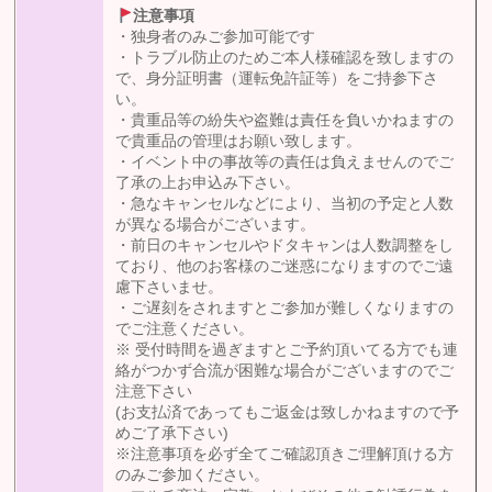
注意事項
・独身者のみご参加可能です
・トラブル防止のためご本人様確認を致しますの
で、身分証明書（運転免許証等）をご持参下さ
い。
・貴重品等の紛失や盗難は責任を負いかねますの
で貴重品の管理はお願い致します。
・イベント中の事故等の責任は負えませんのでご
了承の上お申込み下さい。
・急なキャンセルなどにより、当初の予定と人数
が異なる場合がございます。
・前日のキャンセルやドタキャンは人数調整をし
ており、他のお客様のご迷惑になりますのでご遠
慮下さいませ。
・ご遅刻をされますとご参加が難しくなりますの
でご注意ください。
※ 受付時間を過ぎますとご予約頂いてる方でも連
絡がつかず合流が困難な場合がございますのでご
注意下さい
(お支払済であってもご返金は致しかねますので予
めご了承下さい)
※注意事項を必ず全てご確認頂きご理解頂ける方
のみご参加ください。