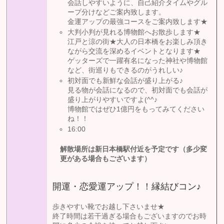
会話しやすいように、自己紹介タイムやグル
ープ分けなどご案内致します。
金運アップの最強コースをご案内致します★
大判小判が見れる博物館へお散歩します★
江戸と涼の街★大人の日本橋をお楽しみ頂き
ながら交流を深めるイベントとなります★
ゲッターズで一躍有名になった神社や博物館
など、街巡りもできるのがうれしい♪
初対面でも新鮮な会話が盛り上がる♪
見る物が会話になるので、初対面でも会話が
盛り上がりやすいですよ(^^♪
博物館ではぜひ1億円をもってみてください
ね！！
16:00
解散場所は新日本橋駅付近を予定です（多少変
更がある場合もございます）
開運・恋愛運アップ！！縁結びコン♪
歩きやすい靴でお越し下さいませ★
終了時間は若干過ぎる場合もございますのでお時