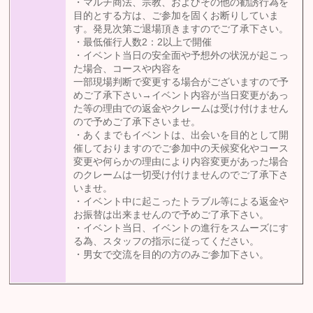
・マルチ商法、宗教、およびその他の勧誘行為を
目的とする方は、ご参加を固くお断りしていま
す。発見次第ご退場頂きますのでご了承下さい。
・最低催行人数2：2以上で開催
・イベント当日の安全面や予想外の状況が起こっ
た場合、コースや内容を
一部現場判断で変更する場合がございますので予
めご了承下さい→イベント内容が当日変更があっ
た等の理由での返金やクレームは受け付けません
ので予めご了承下さいませ。
・あくまでもイベントは、出会いを目的として開
催しておりますのでご参加中の天候変化やコース
変更や何らかの理由により内容変更があった場合
のクレームは一切受け付けませんのでご了承下さ
いませ。
・イベント中に起こったトラブル等による返金や
お振替は出来ませんので予めご了承下さい。
・イベント当日、イベントの進行をスムーズにす
る為、スタッフの指示に従ってください。
・男女で交流を目的の方のみご参加下さい。