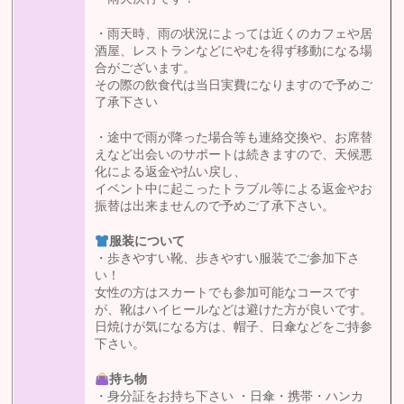
・雨天時、雨の状況によっては近くのカフェや居
酒屋、レストランなどにやむを得ず移動になる場
合がございます。
その際の飲食代は当日実費になりますので予めご
了承下さい
・途中で雨が降った場合等も連絡交換や、お席替
えなど出会いのサポートは続きますので、天候悪
化による返金や払い戻し、
イベント中に起こったトラブル等による返金やお
振替は出来ませんので予めご了承下さい。
服装について
・歩きやすい靴、歩きやすい服装でご参加下さ
い！
女性の方はスカートでも参加可能なコースです
が、靴はハイヒールなどは避けた方が良いです。
日焼けが気になる方は、帽子、日傘などをご持参
下さい。
持ち物
・身分証をお持ち下さい ・日傘・携帯・ハンカ