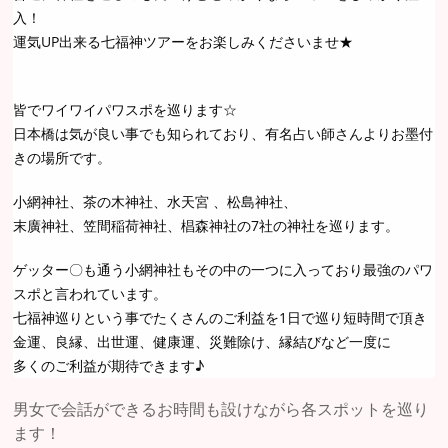
入！
運気UP出来る七福神ツアーをお楽しみくださいませ★
皆でワイワイパワスポを巡ります☆
日本橋は気が良い事でも知られており、有名占い師さんよりお墨付
きの場所です。
小網神社、茶の木神社、水天宮 、松島神社、
末廣神社、笠間稲荷神社、椙森神社の7社の神社を巡ります。
ゲッター〇も通う小網神社もその中の一つに入っており最強のパワ
スポと言われています。
七福神巡りという事でたくさんのご利益を1日で巡り短時間で頂き
金運、良縁、出世運、健康運、災難除け、縁結びなど一度に
多くのご利益が期待できます♪
男女で会話ができるお時間も設けながら各スポットを巡り
ます！