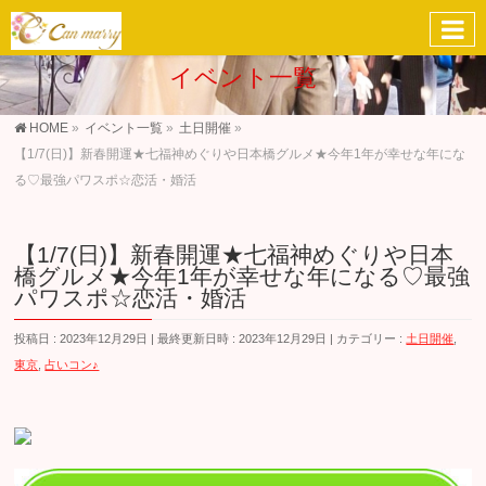
イベント一覧
HOME
»
イベント一覧
»
土日開催
»
【1/7(日)】新春開運★七福神めぐりや日本橋グルメ★今年1年が幸せな年にな
る♡最強パワスポ☆恋活・婚活
【1/7(日)】新春開運★七福神めぐりや日本
橋グルメ★今年1年が幸せな年になる♡最強
パワスポ☆恋活・婚活
投稿日 : 2023年12月29日
最終更新日時 : 2023年12月29日
カテゴリー :
土日開催
,
東京
,
占いコン♪