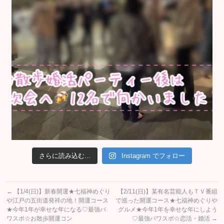
さらに読み込む...
Instagram でフォロー
←
【1/4(日)】新春開運★七福神めぐり
【2/11(日)】某有名芸能人もＴＶ番組
や江戸の五街道発祥の地！開運コース
で巡った開運コース★七福神めぐりや
★今年1年が幸せな年になる♡最強パ
グルメ★今年1年を幸せな年にしよう
ワスポ☆お散歩開運コン
♡最強パワスポ☆恋活・婚活
→