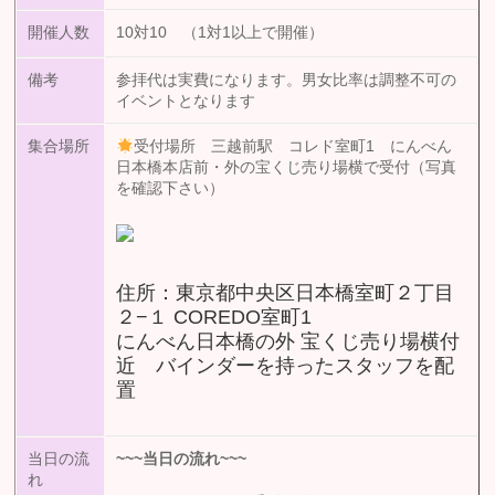
開催人数
10対10 （1対1以上で開催）
備考
参拝代は実費になります。男女比率は調整不可の
イベントとなります
集合場所
受付場所 三越前駅 コレド室町1 にんべん
日本橋本店前・外の宝くじ売り場横で受付（写真
を確認下さい）
住所：東京都中央区日本橋室町２丁目
２−１ COREDO室町1
にんべん日本橋の外 宝くじ売り場横付
近 バインダーを持ったスタッフを配
置
当日の流
~~~
当日の流れ
~~~
れ