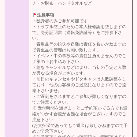
チ・お財布・ハンドタオルなど
注意事項
・独身者のみご参加可能です
・トラブル防止のためご本人様確認を致しますの
で、身分証明書（運転免許証等）をご持参下さ
い。
・貴重品等の紛失や盗難は責任を負いかねますの
で貴重品の管理はお願い致します。
・イベント中の事故等の責任は負えませんのでご
了承の上お申込み下さい。
・急なキャンセルなどにより、当初の予定と人数
が異なる場合がございます。
・前日のキャンセルやドタキャンは人数調整をし
ており、他のお客様のご迷惑になりますのでご遠
慮下さいませ。
・ご遅刻をされますとご参加が難しくなりますの
でご注意ください。
※ 受付時間を過ぎますとご予約頂いてる方でも連
絡がつかず合流が困難な場合がございますのでご
注意下さい
(お支払済であってもご返金は致しかねますので予
めご了承下さい)