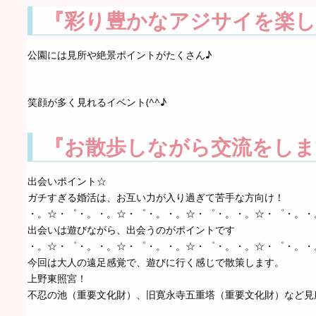
『彩り豊かなアジサイを楽し
公園には見所や絶景ポイントがたくさん♪
笑顔が多く見れるイベント(^^♪
『お散歩しながら交流をしま
出会いポイント☆
ガチすぎる婚活は、お互い力が入り過ぎて苦手な方向け！
・。☆・゜・。・。☆・゜・。・。☆・゜・。・。☆・゜・。・
出会いは遊びながら、出会うのがポイントです
・。☆・゜・。・。☆・゜・。・。☆・゜・。・。☆・゜・。・
今回は大人の遠足感覚で、遊びに行く感じで散策します。
上野東照宮！
不忍の池（重要文化財）、旧寛永寺五重塔（重要文化財）など見