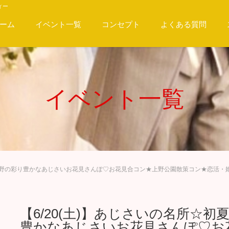
ィー
ーム
イベント一覧
コンセプト
よくある質問
イベント一覧
む上野の彩り豊かなあじさいお花見さんぽ♡お花見合コン★上野公園散策コン★恋活・
【6/20(土)】あじさいの名所☆
豊かなあじさいお花見さんぽ♡お