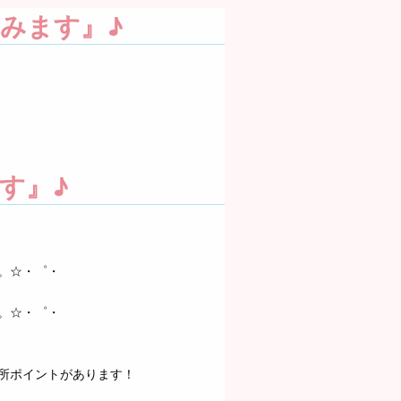
みます』♪
す』♪
。☆・゜・
。☆・゜・
所ポイントがあります！