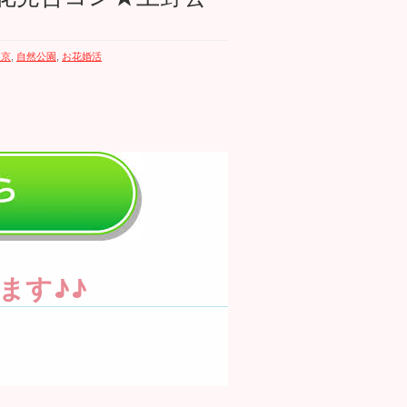
東京
,
自然公園
,
お花婚活
ます♪♪