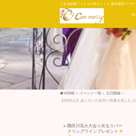
できる結婚！！ＣａｎＭａｒｒｙ 東京婚活パーテ
ホ
HOME
»
イベント一覧
»
土日開催
»
【6/20(土)】あじさいの名所☆初夏を楽し
隅田川花火大会☆光るスパー
クリングワインプレゼント