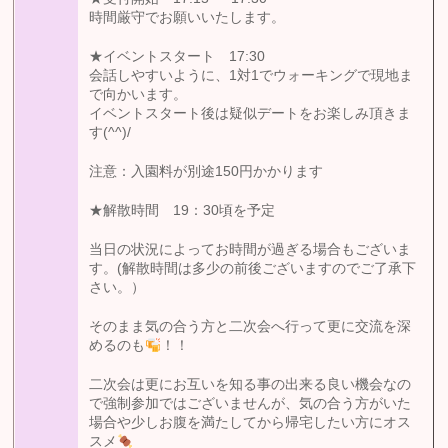
時間厳守でお願いいたします。
★イベントスタート 17:30
会話しやすいように、1対1でウォーキングで現地ま
で向かいます。
イベントスタート後は疑似デートをお楽しみ頂きま
す(^^)/
注意：入園料が別途150円かかります
★解散時間 19：30頃を予定
当日の状況によってお時間が過ぎる場合もございま
す。(解散時間は多少の前後ございますのでご了承下
さい。）
そのまま気の合う方と二次会へ行って更に交流を深
めるのも
！！
二次会は更にお互いを知る事の出来る良い機会なの
で強制参加ではございませんが、気の合う方がいた
場合や少しお腹を満たしてから帰宅したい方にオス
スメ