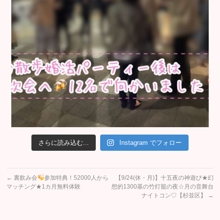
さらに読み込む...
Instagram でフォロー
←
裏飲み会
参加特典！52000人から
【9/24(休・月)】十五夜の神遊び★幻
マッチング★1カ月無料体験
想的1300基の竹灯籠の夜☆月の音舞台
ナイトコン♡【杉並区】
→