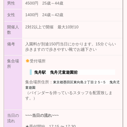
男性
4500円 25歳～44歳
女性
1400円 24歳～42歳
開催人
2対2以上で開催 最大10対10
数
備考
入園料が別途150円当日にかかります。15分ぐらい
歩きますので歩きやすい靴でお越下さい
集合場
受付場所
所
曳舟駅 曳舟児童遊園前
東京都墨田区東向島２丁目２５−５ 曳舟児
集合場所住所：
童遊園
（バインダーを持っているスタッフを配置致しま
す。）
当日の
~~~
当日の流れ
~~~
流れ
★受付開始 17:15 〜 17:30