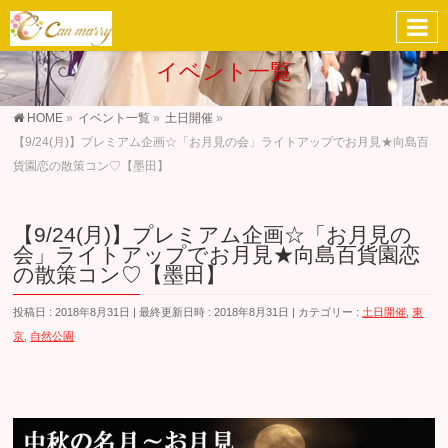
イベント一覧
HOME
»
イベント一覧
»
土日開催
»
【9/24(月)】プレミアム企画☆「お月見の会」ライトアップでお月見★向島百
貨園恋の散策コン♡【墨田】
【9/24(月)】プレミアム企画☆「お月見の
会」ライトアップでお月見★向島百貨園恋
の散策コン♡【墨田】
投稿日 : 2018年8月31日
最終更新日時 : 2018年8月31日
カテゴリー :
土日開催
,
東
京
,
自然公園