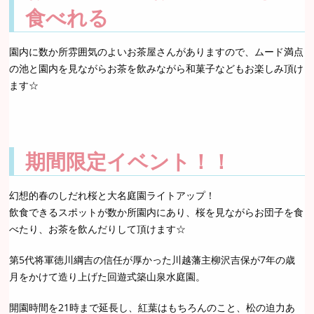
食べれる
園内に数か所雰囲気のよいお茶屋さんがありますので、ムード満点
の池と園内を見ながらお茶を飲みながら和菓子などもお楽しみ頂け
ます☆
期間限定イベント！！
幻想的春のしだれ桜と大名庭園ライトアップ！
飲食できるスポットが数か所園内にあり、桜を見ながらお団子を食
べたり、お茶を飲んだりして頂けます☆
第5代将軍徳川綱吉の信任が厚かった川越藩主柳沢吉保が7年の歳
月をかけて造り上げた回遊式築山泉水庭園。
開園時間を21時まで延長し、紅葉はもちろんのこと、松の迫力あ