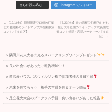
さらに読み込む...
Instagram でフォロー
←
【12/1(土)】期間限定♡幻想的紅葉
【3/23(土)】春の恋桜♡幻想的しだれ
と大名庭園のライトアップ六義園散策
桜と大名庭園のライトアップ六義園散
コン！♪【文京区】
策コン！婚活・恋活パーティー♪【文京
区】
→
隅田川花火大会☆光るスパークリングワインプレゼント
良い出会いがあったご報告増加中！
超恋愛パワスポのウィルソン株で参加者様の良縁祈願
未来を見てもらう！相手の本質を見るオーラ婚活
足立花火大会のプログラム予習！良い出会いがあった報告