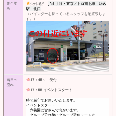
JR山手線・東京メトロ南北線 駒込
集合場
受付場所
駅 北口
所
（バインダーを持っているスタッフを配置致しま
す。）
当日の
17：45
～ 受付
流れ
17：55
イベントスタート
時間厳守でお願いいたします。
イベントスタート！
・六義園に皆さんで向かいます。
・グループ分け後にグループ疑似デート☆