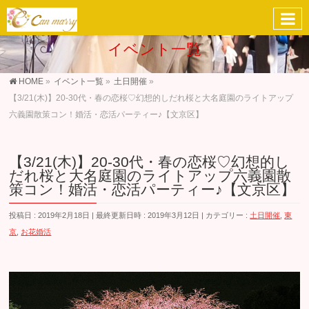
イベント一覧
HOME
»
イベント一覧
»
土日開催
»
【3/21(木)】20-30代・春の恋桜♡幻想的しだれ桜と大名庭園のライトアップ
六義園散策コン！婚活・恋活パーティー♪【文京区】
【3/21(木)】20-30代・春の恋桜♡幻想的し
だれ桜と大名庭園のライトアップ六義園散
策コン！婚活・恋活パーティー♪【文京区】
投稿日 : 2019年2月18日
最終更新日時 : 2019年3月12日
カテゴリー :
土日開催
,
東
京
,
お花婚活