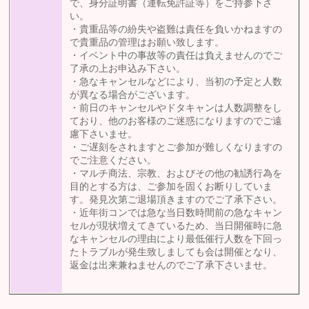
で、身分証明書（運転免許証等）をご持参下さ
い。
・貴重品等の紛失や盗難は責任を負いかねますの
で貴重品の管理はお願い致します。
・イベント中の事故等の責任は負えませんのでご
了承の上お申込み下さい。
・急なキャンセルなどにより、当初の予定と人数
が異なる場合がございます。
・前日のキャンセルやドタキャンは人数調整をし
ており、他のお客様のご迷惑になりますのでご遠
慮下さいませ。
・ご遅刻をされますとご参加が難しくなりますの
でご注意ください。
・マルチ商法、宗教、およびその他の勧誘行為を
目的とする方は、ご参加を固くお断りしていま
す。発見次第ご退場頂きますのでご了承下さい。
・近年街コンでは急な当日数時間前の急なキャン
セルが現状増えてきているため、当日開催時に急
なキャンセルの理由により最低催行人数を下回っ
たトラブルが発生致しましても会は開催となり、
返金は出来兼ねませんのでご了承下さいませ。