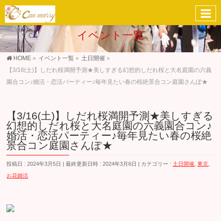
イベント一覧
HOME
»
イベント一覧
»
土日開催
»
【3/16(土)】しだれ桜満開予測★美しすぎる幻想的しだれ桜と大名庭園の六義
園合コン♪婚活・恋活パーティー♪毎年見たい春の桜絶景合コン庭園さんぽ★
【3/16(土)】しだれ桜満開予測★美しすぎる
幻想的しだれ桜と大名庭園の六義園合コン♪
婚活・恋活パーティー♪毎年見たい春の桜絶
景合コン庭園さんぽ★
投稿日 : 2024年3月5日
最終更新日時 : 2024年3月6日
カテゴリー :
土日開催
,
東京
,
お花婚活