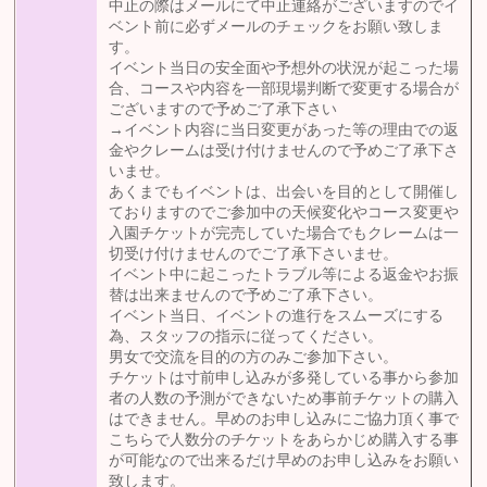
中止の際はメールにて中止連絡がございますのでイ
ベント前に必ずメールのチェックをお願い致しま
す。
イベント当日の安全面や予想外の状況が起こった場
合、コースや内容を一部現場判断で変更する場合が
ございますので予めご了承下さい
→イベント内容に当日変更があった等の理由での返
金やクレームは受け付けませんので予めご了承下さ
いませ。
あくまでもイベントは、出会いを目的として開催し
ておりますのでご参加中の天候変化やコース変更や
入園チケットが完売していた場合でもクレームは一
切受け付けませんのでご了承下さいませ。
イベント中に起こったトラブル等による返金やお振
替は出来ませんので予めご了承下さい。
イベント当日、イベントの進行をスムーズにする
為、スタッフの指示に従ってください。
男女で交流を目的の方のみご参加下さい。
チケットは寸前申し込みが多発している事から参加
者の人数の予測ができないため事前チケットの購入
はできません。早めのお申し込みにご協力頂く事で
こちらで人数分のチケットをあらかじめ購入する事
が可能なので出来るだけ早めのお申し込みをお願い
致します。