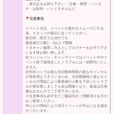
・身分証をお持ち下さい ・日傘・携帯・ハンカ
チ・お財布・ハンドタオルなど
注意事項
イベント当日、イベントの進行をスムーズにする
為、スタッフの指示に従ってください。
雨天時：雨天でも決行です。
最低催行人数1：1以上で開催
ドタキャン厳禁→大人としてのマナーをお守り下さ
います様お願い致します。
街コンジャパン・キャンマリーではイベント中やイ
ベント終了後発生したトラブルには一切関与いたし
ません。
近年街コンでは急な当日数時間前の急なキャンセル
が現状増えてきているため、当日開催時に急なキャ
ンセルの理由により最低催行人数を下回ったトラブ
ルが発生致しましても会は開催となり、返金は出来
兼ねませんのでご了承下さいませ。
※注意事項を必ず全てご確認頂きご理解頂ける方の
みご参加ください。
何らかの理由により当日イベントが中止になる場合
がございます。