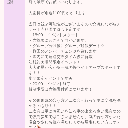
流れ
時間厳守でお願いいたします。
入園料が別途1100円かかります
当日は並ぶ可能性がございますので交流しながらチ
ケット売り場で待つ予定です
・18:00 イベントスタート！
・六義園に皆さんで向かいます。
・グループ分け後にグループ疑似デート☆
・数回のメンバーチェンジを致します
・園内にて連絡交換タイム後に解散
幻想的★期間限定イベント！
大大絶景が広がる一流の桜ライトアップスポットで
す！！
期間限定イベントです★
・20:00 イベント終了
解散場所は六義園付近になります！
そのまま気の合う方と二次会へ行って更に交流を深
めるのも◎！！
二次会は更にお互いを知る事の出来る良い機会なの
で強制参加ではございませんが、気の合う方がいた
場合や少しお腹を満たしてから帰宅したい方にオス
スメ