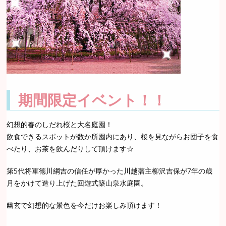
期間限定イベント！！
幻想的春のしだれ桜と大名庭園！
飲食できるスポットが数か所園内にあり、桜を見ながらお団子を食
べたり、お茶を飲んだりして頂けます☆
第5代将軍徳川綱吉の信任が厚かった川越藩主柳沢吉保が7年の歳
月をかけて造り上げた回遊式築山泉水庭園。
幽玄で幻想的な景色を今だけお楽しみ頂けます！