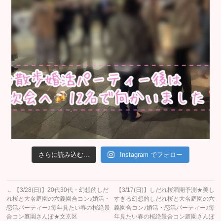
さらに読み込む...
Instagram でフォロー
←
【3/28(日)】20代30代・幻想的しだ
【3/17(日)】しだれ桜満開予測★美し
れ桜と大名庭園の六義園合コン♪婚活・
すぎる幻想的しだれ桜と大名庭園の六
恋活パーティー♪毎年見たい春の桜絶景
義園合コン♪婚活・恋活パーティー♪毎
合コン庭園さんぽ★文京区
年見たい春の桜絶景合コン庭園さんぽ