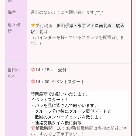
備考
遅刻のないようにお願い致します(^^)/
JR山手線・東京メトロ南北線 駒込
集合場
受付場所
駅 北口
所
（バインダーを持っているスタッフを配置致しま
す。）
当日の
14：15
～ 受付
流れ
14：30
イベントスタート
時間厳守でお願いいたします。
イベントスタート！
・バラを見に皆さんで向かいます。
・グループ分け後にグループ疑似デート☆
・数回のメンバーチェンジを致します
・連絡交換タイム後に解散
解散時間 16：30頃
(解散時間は多少の前後ござ
いますのでご了承下さい。）