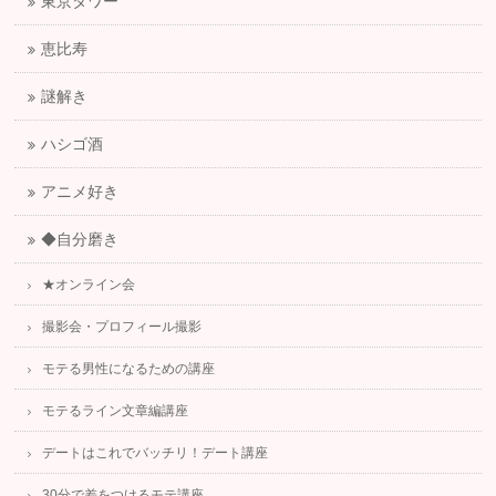
東京タワー
恵比寿
謎解き
ハシゴ酒
アニメ好き
◆自分磨き
★オンライン会
撮影会・プロフィール撮影
モテる男性になるための講座
モテるライン文章編講座
デートはこれでバッチリ！デート講座
30分で差をつけるモテ講座