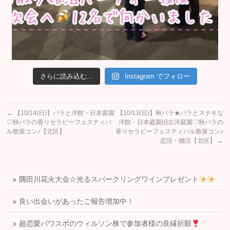
さらに読み込む...
Instagram でフォロー
←
【10/14(日)】バラと洋館・日本庭園
【10/13(日)】秋バラ★バラとステキな
♡秋バラの香りセラピーフェスティバ
洋館・日本庭園旧古河庭園♡秋バラの
ル散策コン♪【北区】
香りセラピーフェスティバル散策コン♪
恋活・婚活【北区】
→
隅田川花火大会☆光るスパークリングワインプレゼント
良い出会いがあったご報告増加中！
超恋愛パワスポのウィルソン株で参加者様の良縁祈願