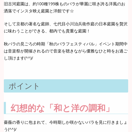
旧古河庭園は、約100種199株ものバラが華麗に咲き誇る洋風のお
洒落でインスタ映え庭園と洋館です☆
そして京都の著名な庭師、七代目小川治兵衛作庭の日本庭園を贅沢
に味わうことができる、都内でも貴重な庭園！
秋バラの見ごろの時期「秋のバラフェスティバル」イベント期間中
は音楽祭が開催されるので音楽を聴きながら優雅なひと時をお過ご
し頂けます(^^)/
ポイント
幻想的な「和と洋の調和」
薔薇の香りに包まれて、今時期しか咲かないバラを見に行きましょ
う(^^)/