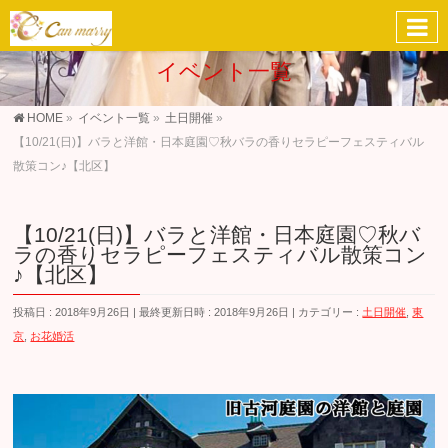
イベント一覧
HOME
»
イベント一覧
»
土日開催
»
【10/21(日)】バラと洋館・日本庭園♡秋バラの香りセラピーフェスティバル
散策コン♪【北区】
【10/21(日)】バラと洋館・日本庭園♡秋バ
ラの香りセラピーフェスティバル散策コン
♪【北区】
投稿日 : 2018年9月26日
最終更新日時 : 2018年9月26日
カテゴリー :
土日開催
,
東
京
,
お花婚活