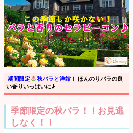
期間限定
秋バラと洋館！
ほんのりバラの良
い香りいっぱいに♪
季節限定の秋バラ！！お見逃
しなく！！