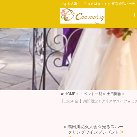
できる結婚！！ＣａｎＭａｒｒｙ 東京婚活パーテ
ホ
HOME
»
イベント一覧
»
土日開催
»
【12/24(金)】期間限定！クリスマスイブ
隅田川花火大会☆光るスパー
クリングワインプレゼント