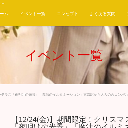
ィー
ーム
イベント一覧
コンセプト
よくある質問
イベント一覧
★ミチテラス「夜明けの光景」「魔法のイルミネーション」東京駅から大人の合コン♪
【12/24(金)】期間限定！クリ
「夜明けの光景」「魔法のイルミ