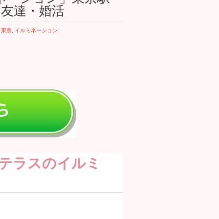
・友達・婚活
,
東京
,
イルミネーション
テラスのイルミ