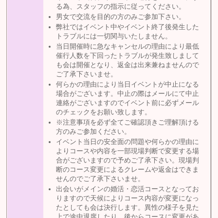
る為、スタッフの指示に従ってください。
男女で交流を目的の方のみご参加下さい。
弊社ではイベント中やイベント終了後発生した
トラブルには一切関与いたしません。
当日開催時に急なキャンセルの理由により最低
催行人数を下回ったトラブルが発生致しまして
も会は開催となり、返金は出来兼ねませんので
ご了承下さいませ。
何らかの理由により当日イベントが中止になる
場合がございます。中止の際はメールにて中止
連絡がございますのでイベント前に必ずメール
のチェックをお願い致します。
※注意事項を必ず全てご確認頂きご理解頂ける
方のみご参加ください。
イベント当日の安全面の問題や何らかの理由に
よりコースや内容を一部現場判断で変更する場
合がございますので予めご了承下さい。現場判
断のコース変更によるクレームや返金はできま
せんのでご了承下さいませ。
出会いがメインの婚活・恋活コースとなってお
りますので天候によりコース内容が変更になっ
たとしても会は決行します。異性の様子を見た
上で途中退席したり、後からコースに変更があ