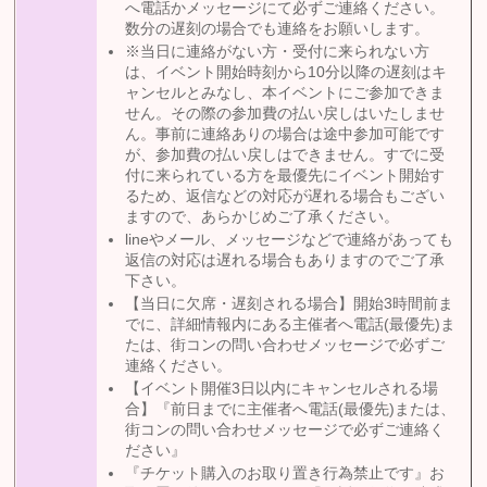
へ電話かメッセージにて必ずご連絡ください。
数分の遅刻の場合でも連絡をお願いします。
※当日に連絡がない方・受付に来られない方
は、イベント開始時刻から10分以降の遅刻はキ
ャンセルとみなし、本イベントにご参加できま
せん。その際の参加費の払い戻しはいたしませ
ん。事前に連絡ありの場合は途中参加可能です
が、参加費の払い戻しはできません。すでに受
付に来られている方を最優先にイベント開始す
るため、返信などの対応が遅れる場合もござい
ますので、あらかじめご了承ください。
lineやメール、メッセージなどで連絡があっても
返信の対応は遅れる場合もありますのでご了承
下さい。
【当日に欠席・遅刻される場合】開始3時間前ま
でに、詳細情報内にある主催者へ電話(最優先)ま
たは、街コンの問い合わせメッセージで必ずご
連絡ください。
【イベント開催3日以内にキャンセルされる場
合】『前日までに主催者へ電話(最優先)または、
街コンの問い合わせメッセージで必ずご連絡く
ださい』
『チケット購入のお取り置き行為禁止です』お