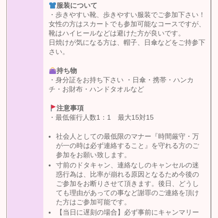
服装について
・歩きやすい靴、歩きやすい服装でご参加下さい！
女性の方はスカートでも参加可能なコースですが、
靴はハイヒールなどは避けた方が良いです。
日焼けが気になる方は、帽子、日傘などをご持参下
さい。
持ち物
・身分証をお持ち下さい ・日傘・携帯・ハンカ
チ・お財布・ハンドタオルなど
注意事項
・最低催行人数1：1 最大15対15
社会人としての最低限のマナー『時間厳守・万
が一の時は必ず連絡すること』を守れる方のご
参加をお願い致します。
寸前のドタキャン、連絡なしのキャンセルの迷
惑行為は、比率が崩れる原因となるため今後の
ご参加をお断りさせて頂きます。後日、どうし
ても理由があっての事など謝罪のご連絡を頂け
た方はご参加可能です。
【当日に遅刻の場合】必ず事前にキャンマリー