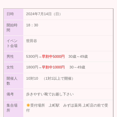
日時
2024年7月14日（日）
開始時
18：30
間
イベン
世田谷
ト会場
男性
5300円→
早割中5000円
30歳～49歳
女性
1800円→
早割中1000円
30～49歳
開催人
10対10 （1対1以上で開催）
数
備考
歩きやすい靴でお越し下さい
集合場
受付場所 上町駅 みずほ薬局 上町店の前で受
所
付