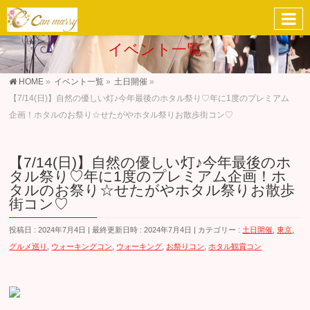
イベント一覧
HOME
»
イベント一覧
»
土日開催
»
【7/14(日)】自然の優しい灯♪今年最後のホタル祭り♡年に1度のプレミアム
企画！ホタルのお祭り☆せたがやホタル祭りお散歩街コン♡
【7/14(日)】自然の優しい灯♪今年最後のホ
タル祭り♡年に1度のプレミアム企画！ホ
タルのお祭り☆せたがやホタル祭りお散歩
街コン♡
投稿日 : 2024年7月4日
最終更新日時 : 2024年7月4日
カテゴリー :
土日開催
,
東京
,
グルメ巡り
,
ウォーキングコン
,
ウォーキング
,
お祭りコン
,
ホタル観賞コン