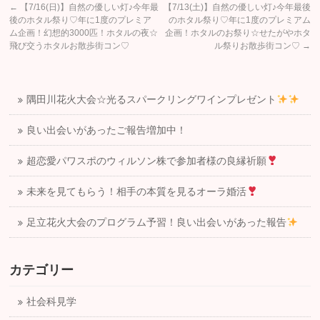
←
【7/16(日)】自然の優しい灯♪今年最
【7/13(土)】自然の優しい灯♪今年最後
後のホタル祭り♡年に1度のプレミア
のホタル祭り♡年に1度のプレミアム
ム企画！幻想的3000匹！ホタルの夜☆
企画！ホタルのお祭り☆せたがやホタ
飛び交うホタルお散歩街コン♡
ル祭りお散歩街コン♡
→
隅田川花火大会☆光るスパークリングワインプレゼント
良い出会いがあったご報告増加中！
超恋愛パワスポのウィルソン株で参加者様の良縁祈願
未来を見てもらう！相手の本質を見るオーラ婚活
足立花火大会のプログラム予習！良い出会いがあった報告
カテゴリー
社会科見学