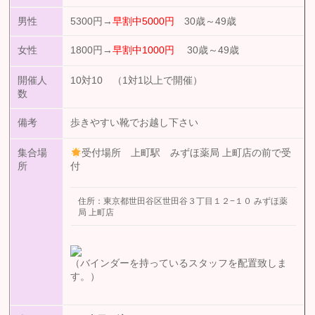
男性
5300円→
早割中5000円
30歳～49歳
女性
1800円→
早割中1000円
30歳～49歳
開催人
10対10 （1対1以上で開催）
数
備考
歩きやすい靴でお越し下さい
集合場
受付場所 上町駅 みずほ薬局 上町店の前で受
所
付
住所：東京都世田谷区世田谷３丁目１２−１０ みずほ薬
局 上町店
（バインダーを持っているスタッフを配置致しま
す。）