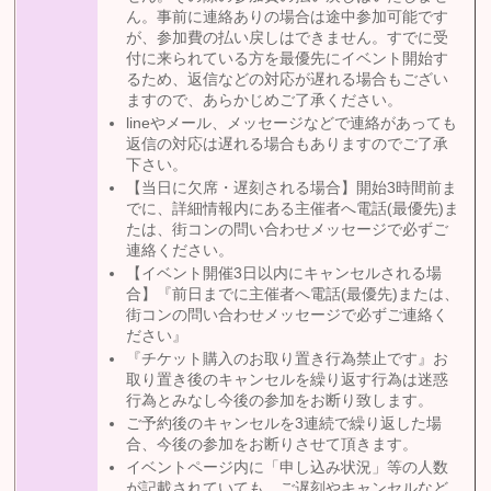
ん。事前に連絡ありの場合は途中参加可能です
が、参加費の払い戻しはできません。すでに受
付に来られている方を最優先にイベント開始す
るため、返信などの対応が遅れる場合もござい
ますので、あらかじめご了承ください。
lineやメール、メッセージなどで連絡があっても
返信の対応は遅れる場合もありますのでご了承
下さい。
【当日に欠席・遅刻される場合】開始3時間前ま
でに、詳細情報内にある主催者へ電話(最優先)ま
たは、街コンの問い合わせメッセージで必ずご
連絡ください。
【イベント開催3日以内にキャンセルされる場
合】『前日までに主催者へ電話(最優先)または、
街コンの問い合わせメッセージで必ずご連絡く
ださい』
『チケット購入のお取り置き行為禁止です』お
取り置き後のキャンセルを繰り返す行為は迷惑
行為とみなし今後の参加をお断り致します。
ご予約後のキャンセルを3連続で繰り返した場
合、今後の参加をお断りさせて頂きます。
イベントページ内に「申し込み状況」等の人数
が記載されていても、ご遅刻やキャンセルなど