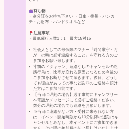
持ち物
・身分証をお持ち下さい ・日傘・携帯・ハンカ
チ・お財布・ハンドタオルなど
注意事項
・最低催行人数1：1 最大15対15
社会人としての最低限のマナー『時間厳守・万
が一の時は必ず連絡すること』を守れる方のご
参加をお願い致します。
寸前のドタキャン、連絡なしのキャンセルの迷
惑行為は、比率が崩れる原因となるため今後の
ご参加をお断りさせて頂きます。後日、どうし
ても理由があっての事など謝罪のご連絡を頂け
た方はご参加可能です。
【当日に遅刻の場合】必ず事前にキャンマリー
へ電話かメッセージにて必ずご連絡ください。
数分の遅刻の場合でも連絡をお願いします。
※当日に連絡がない方・受付に来られない方
は、イベント開始時刻から10分以降の遅刻はキ
ャンセルとみなし、本イベントにご参加できま
せん。その際の参加費の払い戻しはいたしませ