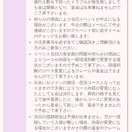
催行人数を下回ったトラブルが発生致しまして
も会は開催となり、返金は出来兼ねませんので
ご了承下さいませ。
何らかの理由により当日イベントが中止になる
場合がございます。中止の際はメールにて中止
連絡がございますのでイベント前に必ずメール
のチェックをお願い致します。
※注意事項を必ず全てご確認頂きご理解頂ける
方のみご参加ください。
イベント当日の安全面の問題や何らかの理由に
よりコースや内容を一部現場判断で変更する場
合がございますので予めご了承下さい。現場判
断のコース変更によるクレームや返金はできま
せんのでご了承下さいませ。
出会いがメインの婚活・恋活コースとなってお
りますので天候によりコース内容が変更になっ
たとしても会は決行します。異性の様子を見た
上で途中退席したり、後からコースに変更があ
ったから返金して欲しい等、返金できませんの
で予めご了承下さい。
当日の混雑状況は予測が出来ません。万が一混
雑していて入場が難しい場合、内容が変更にな
る場合がございますがその際の返金やクレーム