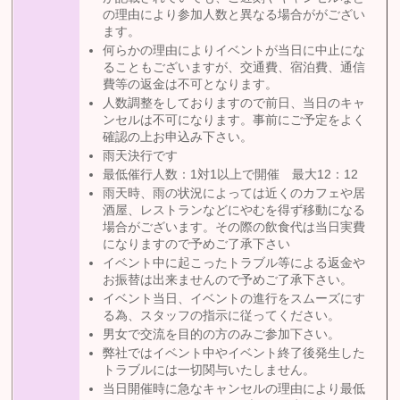
の理由により参加人数と異なる場合ががござい
ます。
何らかの理由によりイベントが当日に中止にな
ることもございますが、交通費、宿泊費、通信
費等の返金は不可となります。
人数調整をしておりますので前日、当日のキャ
ンセルは不可になります。事前にご予定をよく
確認の上お申込み下さい。
雨天決行です
最低催行人数：1対1以上で開催 最大12：12
雨天時、雨の状況によっては近くのカフェや居
酒屋、レストランなどにやむを得ず移動になる
場合がございます。その際の飲食代は当日実費
になりますので予めご了承下さい
イベント中に起こったトラブル等による返金や
お振替は出来ませんので予めご了承下さい。
イベント当日、イベントの進行をスムーズにす
る為、スタッフの指示に従ってください。
男女で交流を目的の方のみご参加下さい。
弊社ではイベント中やイベント終了後発生した
トラブルには一切関与いたしません。
当日開催時に急なキャンセルの理由により最低