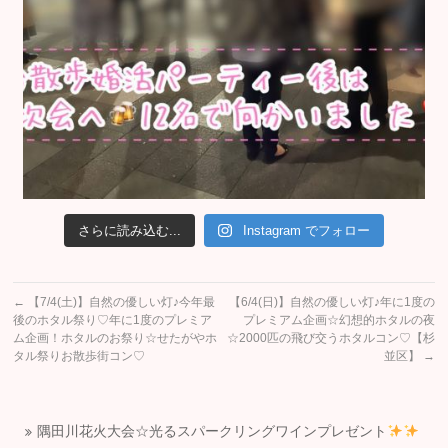
さらに読み込む...
Instagram でフォロー
←
【7/4(土)】自然の優しい灯♪今年最
【6/4(日)】自然の優しい灯♪年に1度の
後のホタル祭り♡年に1度のプレミア
プレミアム企画☆幻想的ホタルの夜
ム企画！ホタルのお祭り☆せたがやホ
☆2000匹の飛び交うホタルコン♡【杉
タル祭りお散歩街コン♡
並区】
→
隅田川花火大会☆光るスパークリングワインプレゼント