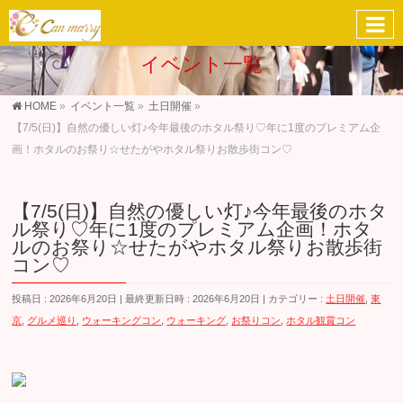
イベント一覧
HOME
»
イベント一覧
»
土日開催
»
【7/5(日)】自然の優しい灯♪今年最後のホタル祭り♡年に1度のプレミアム企
画！ホタルのお祭り☆せたがやホタル祭りお散歩街コン♡
【7/5(日)】自然の優しい灯♪今年最後のホタ
ル祭り♡年に1度のプレミアム企画！ホタ
ルのお祭り☆せたがやホタル祭りお散歩街
コン♡
投稿日 : 2026年6月20日
最終更新日時 : 2026年6月20日
カテゴリー :
土日開催
,
東
京
,
グルメ巡り
,
ウォーキングコン
,
ウォーキング
,
お祭りコン
,
ホタル観賞コン