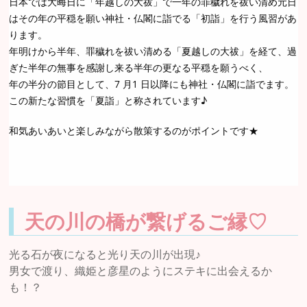
日本では大晦日に「年越しの大祓」で一年の罪穢れを祓い清め元日
はその年の平穏を願い神社・仏閣に詣でる「初詣」を行う風習があ
ります。
年明けから半年、罪穢れを祓い清める「夏越しの大祓」を経て、過
ぎた半年の無事を感謝し来る半年の更なる平穏を願うべく、
年の半分の節目として、7 月1 日以降にも神社・仏閣に詣でます。
この新たな習慣を「夏詣」と称されています♪
和気あいあいと楽しみながら散策するのがポイントです★
天の川の橋が繋げるご縁♡
光る石が夜になると光り天の川が出現♪
男女で渡り、織姫と彦星のようにステキに出会えるか
も！？