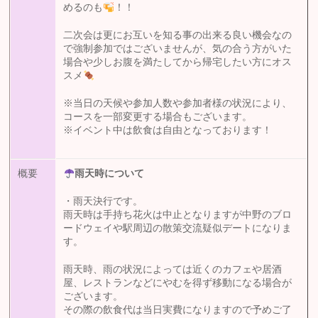
めるのも
！！
二次会は更にお互いを知る事の出来る良い機会なの
で強制参加ではございませんが、気の合う方がいた
場合や少しお腹を満たしてから帰宅したい方にオス
スメ
※当日の天候や参加人数や参加者様の状況により、
コースを一部変更する場合もございます。
※イベント中は飲食は自由となっております！
概要
雨天時について
・雨天決行です。
雨天時は手持ち花火は中止となりますが中野のブロ
ードウェイや駅周辺の散策交流疑似デートになりま
す。
雨天時、雨の状況によっては近くのカフェや居酒
屋、レストランなどにやむを得ず移動になる場合が
ございます。
その際の飲食代は当日実費になりますので予めご了