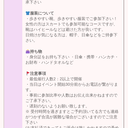
承下さい
服装について
・歩きやすい靴、歩きやすい服装でご参加下さい！
女性の方はスカートでも参加可能なコースですが、
靴はハイヒールなどは避けた方が良いです。
日焼けが気になる方は、帽子、日傘などをご持参下
さい。
持ち物
・身分証をお持ち下さい ・日傘・携帯・ハンカチ・
お財布・ハンドタオルなど
注意事項
・最低催行人数2：2以上で開催
・当日はイベント開始30分前からお電話が繋がりま
す。
・事前に参加比率や人数はお伝え出来かねますので
ご了承下さい。
・遅刻のないようお願い致します。
※ 受付時間を過ぎますとご予約頂いてる方でも連絡
がつかず合流が困難な場合がございますのでご注意
下さい
(お支払済であってもご返金は致しかねますので予め