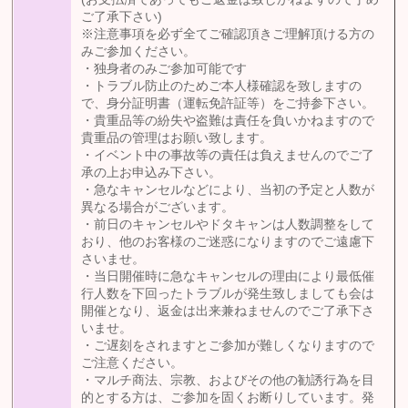
ご了承下さい)
※注意事項を必ず全てご確認頂きご理解頂ける方の
みご参加ください。
・独身者のみご参加可能です
・トラブル防止のためご本人様確認を致しますの
で、身分証明書（運転免許証等）をご持参下さい。
・貴重品等の紛失や盗難は責任を負いかねますので
貴重品の管理はお願い致します。
・イベント中の事故等の責任は負えませんのでご了
承の上お申込み下さい。
・急なキャンセルなどにより、当初の予定と人数が
異なる場合がございます。
・前日のキャンセルやドタキャンは人数調整をして
おり、他のお客様のご迷惑になりますのでご遠慮下
さいませ。
・当日開催時に急なキャンセルの理由により最低催
行人数を下回ったトラブルが発生致しましても会は
開催となり、返金は出来兼ねませんのでご了承下さ
いませ。
・ご遅刻をされますとご参加が難しくなりますので
ご注意ください。
・マルチ商法、宗教、およびその他の勧誘行為を目
的とする方は、ご参加を固くお断りしています。発