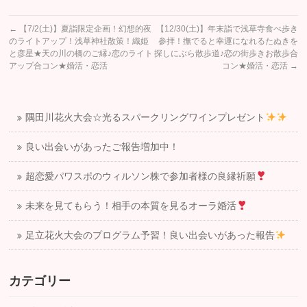
←
【7/2(土)】夏詣限定企画！幻想的夜
【12/30(土)】年末詣で浅草寺食べ歩き
のライトアップ！浅草神社散策！織姫
参拝！撫でると幸運になれるたぬきを
と彦星★天の川の橋のご縁♪恋のライト
探しにぶら散歩道♪恋の街歩きお散歩合
アップ合コン★婚活・恋活
コン★婚活・恋活
→
隅田川花火大会☆光るスパークリングワインプレゼント
良い出会いがあったご報告増加中！
超恋愛パワスポのウィルソン株で参加者様の良縁祈願
未来を見てもらう！相手の本質を見るオーラ婚活
足立花火大会のプログラム予習！良い出会いがあった報告
カテゴリー