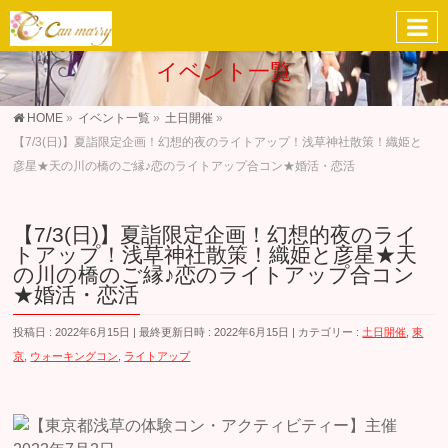
イベント一覧
HOME
»
イベント一覧
»
土日開催
»
【7/3(日)】夏詣限定企画！幻想的夜のライトアップ！浅草神社散策！織姫と
彦星★天の川の橋のご縁♪恋のライトアップ合コン★婚活・恋活
【7/3(日)】夏詣限定企画！幻想的夜のライ
トアップ！浅草神社散策！織姫と彦星★天
の川の橋のご縁♪恋のライトアップ合コン
★婚活・恋活
投稿日 : 2022年6月15日
最終更新日時 : 2022年6月15日
カテゴリー :
土日開催
,
東
京
,
ウォーキングコン
,
ライトアップ