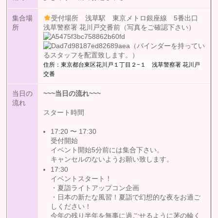
集合場
受付場所 浅草駅 東京メトロ銀座線 5番出口
所
浅草警察署 花川戸交番前（写真をご確認下さい）
（バインダーを持ってい
るスタッフを配置致します。）
住所：東京都台東区花川戸１丁目２−１ 浅草警察署 花川戸
交番
当日の
~~~
当日の流れ
~~~
流れ
スタート時間
17:20 〜 17:30
受付開始
イベント開始5分前には集合下さい。
キャンセルのないようお願い致します。
17:30
イベントスタート！
・夏詣ライトアップコン企画
・日本の新たな風習！夏詣で幻想的な夜をお過ご
しください！
今年の残り半年を無事に過ごせるように茅の輪く