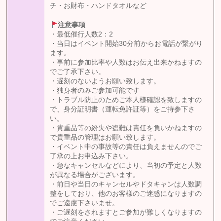
チ・お財布・ハンドタオルなど
注意事項
・最低催行人数2：2
・当日はイベント開始30分前からお電話が繋がり
ます。
・事前に参加比率や人数はお伝え出来かねますの
でご了承下さい。
・遅刻のないようお願い致します。
・独身者のみご参加可能です
・トラブル防止のためご本人様確認を致しますの
で、身分証明書（運転免許証等）をご持参下さ
い。
・貴重品等の紛失や盗難は責任を負いかねますの
で貴重品の管理はお願い致します。
・イベント中の事故等の責任は負えませんのでご
了承の上お申込み下さい。
・急なキャンセルなどにより、当初の予定と人数
が異なる場合がございます。
・前日や当日のキャンセルやドタキャンは人数調
整をしており、他のお客様のご迷惑になりますの
でご遠慮下さいませ。
・ご遅刻をされますとご参加が難しくなりますの