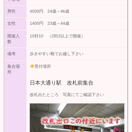
男性
4500円 24歳～46歳
女性
1400円 23歳～44歳
開催人
10対10 （2対2以上で開催）
数
備考
歩きやすい靴でお越し下さい
集合場
受付場所
所
日本大通り駅 改札前集合
改札出たところ 写真にてご確認下さい