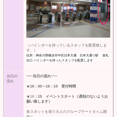
（バインダーを持っているスタッフを配置致しま
す。）
住所：神奈川県横浜市中区日本大通 日本大通り駅 改札
出口 バインダーを持ったスタッフを配置します
当日の
~~~
当日の流れ
~~~
流れ
★
16
：00
～16：10 受付時間
★16
：15
イベントスタート（遅刻のないようお
願い致します）
各スポットを巡り大人のグループデートタイム開
始！