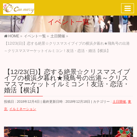
イベント一覧
HOME
»
イベント一覧
»
土日開催
»
【12/23(日)】恋する絶景☆クリスマスイブイブの横浜夕暮れ★飛鳥号の出港
～クリスマスマーケットイルミコン！友活・恋活・婚活【横浜】
【12/23(日)】恋する絶景☆クリスマスイブ
イブの横浜夕暮れ★飛鳥号の出港～クリス
マスマーケットイルミコン！友活・恋活・
婚活【横浜】
投稿日 : 2018年12月4日
最終更新日時 : 2018年12月18日
カテゴリー :
土日開催
,
東
京
,
イルミネーション