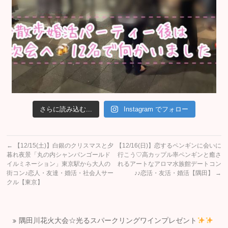
さらに読み込む...
Instagram でフォロー
←
【12/15(土)】白銀のクリスマスと夕
【12/16(日)】恋するペンギンに会いに
暮れ夜景「丸の内シャンパンゴールド
行こう♡高カップル率ペンギンと癒さ
イルミネーション」東京駅から大人の
れるアートなアロマ水族館デートコン
街コン♪恋人・友達・婚活・社会人サー
♪♪恋活・友活・婚活【隅田】
→
クル【東京】
隅田川花火大会☆光るスパークリングワインプレゼント