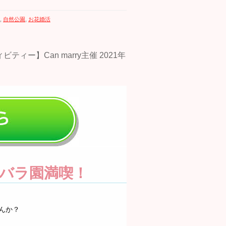
,
自然公園
,
お花婚活
バラ園満喫！
んか？