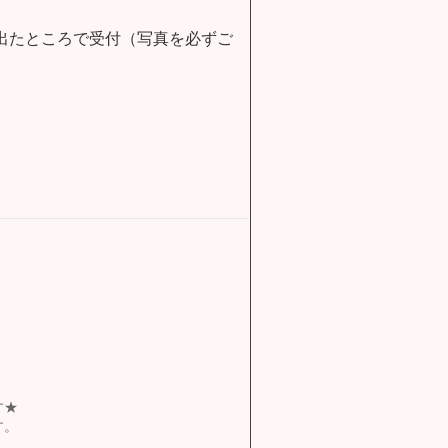
）出たところで受付（写真を必ずご
す★
す。