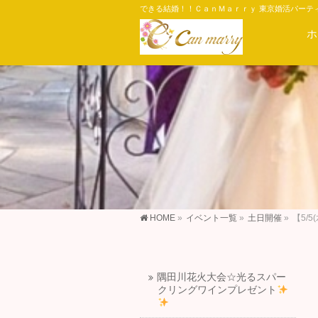
できる結婚！！ＣａｎＭａｒｒｙ 東京婚活パーテ
ホ
HOME
»
イベント一覧
»
土日開催
»
【5/
隅田川花火大会☆光るスパー
クリングワインプレゼント