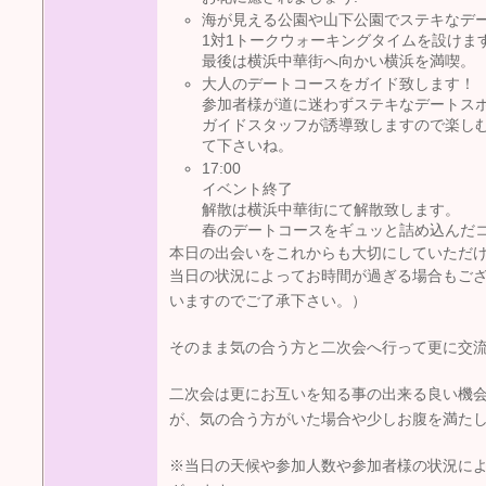
海が見える公園や山下公園でステキなデ
1対1トークウォーキングタイムを設けま
最後は横浜中華街へ向かい横浜を満喫。
大人のデートコースをガイド致します！
参加者様が道に迷わずステキなデートス
ガイドスタッフが誘導致しますので楽し
て下さいね。
17:00
イベント終了
解散は横浜中華街にて解散致します。
春のデートコースをギュッと詰め込んだ
本日の出会いをこれからも大切にしていただ
当日の状況によってお時間が過ぎる場合もござ
いますのでご了承下さい。）
そのまま気の合う方と二次会へ行って更に交
二次会は更にお互いを知る事の出来る良い機
が、気の合う方がいた場合や少しお腹を満た
※当日の天候や参加人数や参加者様の状況に