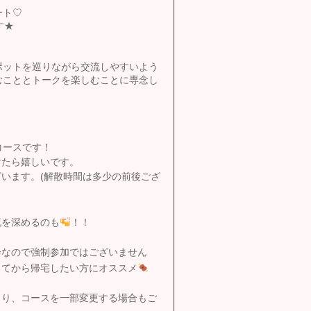
ート♡
す★
ポットを巡りながら交流しやすいよう
むこととトークを楽しむことに専念し
コースです！
けたら嬉しいです。
います。(解散時間は多少の前後ござ
流を深めるのも
！！
会なので強制参加ではございません
してから帰宅したい方にオススメ
より、コースを一部変更する場合もご