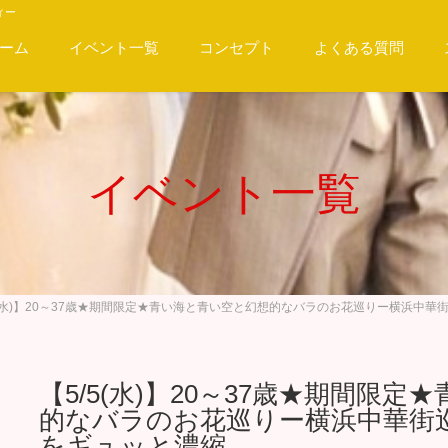
ィー
ーム
イベント一覧
コンセプト
よくある質問
イベント一覧
5(水)】20～37歳★期間限定★青い海と青い空と幻想的なバラのお花巡りー横浜中
【5/5(水)】20～37歳★期間限
的なバラのお花巡りー横浜中華街
をギュッと濃縮