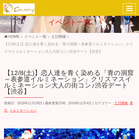
イベント一覧
HOME
»
イベント一覧
»
土日開催
»
【12/8(土)】恋人達を青く染める「青の洞窟～表参道イルミネーション」クリ
スマスイルミネーション大人の街コン♪渋谷デート【渋谷】
【12/8(土)】恋人達を青く染める「青の洞窟
～表参道イルミネーション」クリスマスイ
ルミネーション大人の街コン♪渋谷デート
【渋谷】
投稿日 : 2018年11月29日
最終更新日時 : 2018年12月4日
カテゴリー :
土日開催
,
東
京
,
イルミネーション