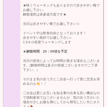
★軽くウォーキングもありますので歩きやすい靴で
お越し下さい。
解散場所は表参道方面です★
当日は歩きやすい靴でお越し下さい☆
イベント中は飲食自由となっております！
歩きやすい格好でお越し下さい♪
1.5キロ程度ウォーキングします
★
解散時間 20
：00
頃を予定
当日の状況によってお時間が過ぎる場合もございま
す。(解散時間は多少の前後ございますのでご了承
下さい。）
そのまま気の合う方と二次会へ行って更に交流を深
めるのも
！！
二次会は更にお互いを知る事の出来る良い機会なの
で強制参加ではございませんが、気の合う方がいた
場合や少しお腹を満たしてから帰宅したい方にオス
スメ