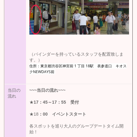
（バインダーを持っているスタッフを配置致しま
す。）
住所：東京都渋谷区神宮前 1 丁目 18駅 表参道口 キオス
クNEWDAYS前
当日の
~~~
当日の流れ
~~~
流れ
★
17
：45
～17：55 受付
★18
：00
イベントスタート
各スポットを巡り大人のグループデートタイム開
始！