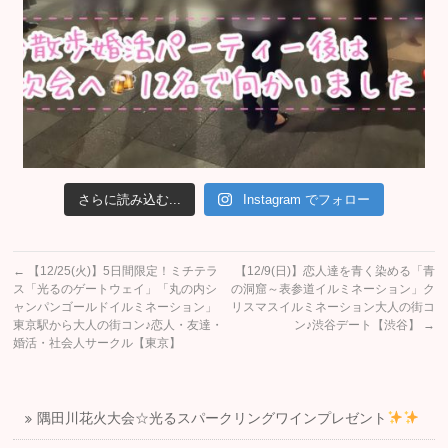
さらに読み込む...
Instagram でフォロー
←
【12/25(火)】5日間限定！ミチテラ
【12/9(日)】恋人達を青く染める「青
ス「光るのゲートウェイ」「丸の内シ
の洞窟～表参道イルミネーション」ク
ャンパンゴールドイルミネーション」
リスマスイルミネーション大人の街コ
東京駅から大人の街コン♪恋人・友達・
ン♪渋谷デート【渋谷】
→
婚活・社会人サークル【東京】
隅田川花火大会☆光るスパークリングワインプレゼント