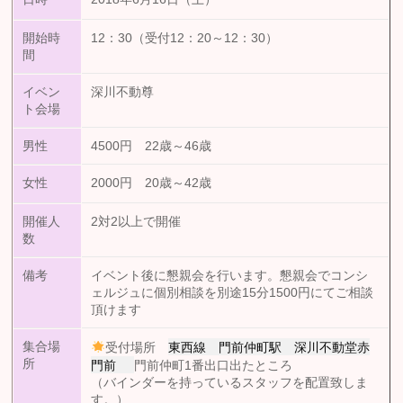
開始時
12：30（受付12：20～12：30）
間
イベン
深川不動尊
ト会場
男性
4500円 22歳～46歳
女性
2000円 20歳～42歳
開催人
2対2以上で開催
数
備考
イベント後に懇親会を行います。懇親会でコンシ
ェルジュに個別相談を別途15分1500円にてご相談
頂けます
東西線 門前仲町駅 深川不動堂赤
集合場
受付場所
門前
所
門前仲町1番出口出たところ
（バインダーを持っているスタッフを配置致しま
す。）