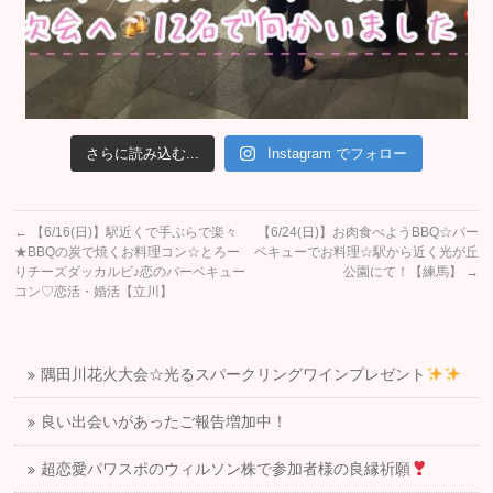
さらに読み込む...
Instagram でフォロー
←
【6/16(日)】駅近くで手ぶらで楽々
【6/24(日)】お肉食べようBBQ☆バー
★BBQの炭で焼くお料理コン☆とろー
ベキューでお料理☆駅から近く光が丘
りチーズダッカルビ♪恋のバーベキュー
公園にて！【練馬】
→
コン♡恋活・婚活【立川】
隅田川花火大会☆光るスパークリングワインプレゼント
良い出会いがあったご報告増加中！
超恋愛パワスポのウィルソン株で参加者様の良縁祈願