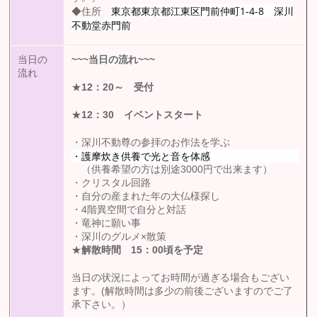
東京都東京都江東区門前仲町1-4-8 深川
◆住所
不動堂赤門前
当日の
~~~
当日の流れ
~~~
流れ
★
12
：20
～ 受付
★
12
：30
イベントスタート
・深川不動尊の参拝のお作法を学ぶ
・護摩炊き供養で光と音を体感
（供養希望の方は別途3000円で出来ます）
・クリスタル回路
・自分の産まれた年の大仏様探し
・4階異空間で自分と対話
・竜神に願い事
・深川のグルメ×散策
★
解散時間 15
：00
頃を予定
当日の状況によってお時間が過ぎる場合もござい
ます。(解散時間は多少の前後ございますのでご了
承下さい。）