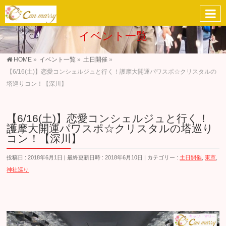
イベント一覧
HOME
»
イベント一覧
»
土日開催
»
【6/16(土)】恋愛コンシェルジュと行く！護摩大開運パワスポ☆クリスタルの
塔巡りコン！【深川】
【6/16(土)】恋愛コンシェルジュと行く！
護摩大開運パワスポ☆クリスタルの塔巡り
コン！【深川】
投稿日 : 2018年6月1日
最終更新日時 : 2018年6月10日
カテゴリー :
土日開催
,
東京
,
神社巡り