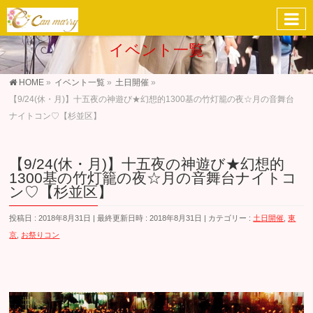
イベント一覧
HOME
»
イベント一覧
»
土日開催
»
【9/24(休・月)】十五夜の神遊び★幻想的1300基の竹灯籠の夜☆月の音舞台
ナイトコン♡【杉並区】
【9/24(休・月)】十五夜の神遊び★幻想的
1300基の竹灯籠の夜☆月の音舞台ナイトコ
ン♡【杉並区】
投稿日 : 2018年8月31日
最終更新日時 : 2018年8月31日
カテゴリー :
土日開催
,
東
京
,
お祭りコン