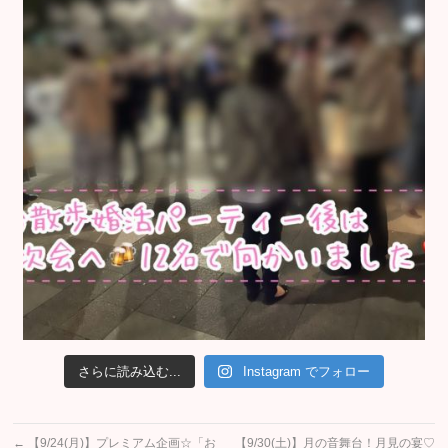
さらに読み込む...
Instagram でフォロー
←
【9/24(月)】プレミアム企画☆「お
【9/30(土)】月の音舞台！月見の宴♡