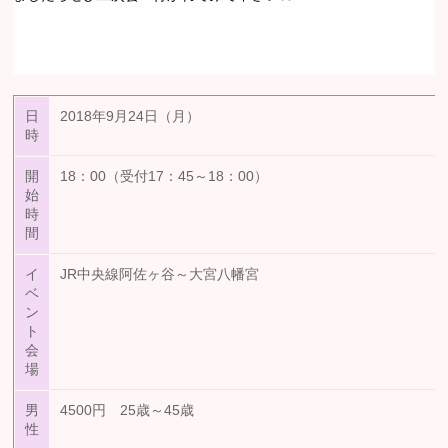
日
2018年9月24日（月）
時
開
18：00（受付17：45～18：00）
始
時
間
イ
JR中央線阿佐ヶ谷～大宮八幡宮
ベ
ン
ト
会
場
男
4500円 25歳～45歳
性