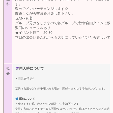
れ
す。
数分でメンバーチェンジします☆
散策しながら交流をお楽しみ下さい。
現地へ到着
グループ分けをしますので各グループで飲食自由タイムに致
数回のシャッフルあり
★イベント終了 20:30
本日の出会いをこれからも大切にしていただけたら嬉しいで
概
雨天時について
要
・雨天決行です
荒天（台風など）が予測される場合、開催中止となる場合がございます。
服装について
・歩きやすい靴、歩きやすい服装でご参加下さい！
女性の方はスカートでも参加可能なコースですが、靴はハイヒールなどは避け