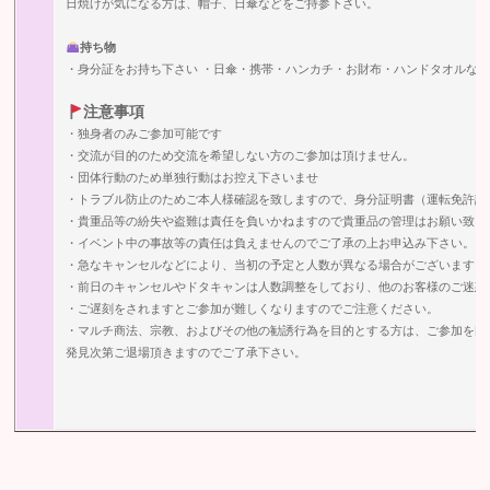
日焼けが気になる方は、帽子、日傘などをご持参下さい。
持ち物
・身分証をお持ち下さい ・日傘・携帯・ハンカチ・お財布・ハンドタオルな
注意事項
・独身者のみご参加可能です
・交流が目的のため交流を希望しない方のご参加は頂けません。
・団体行動のため単独行動はお控え下さいませ
・トラブル防止のためご本人様確認を致しますので、身分証明書（運転免許証
・貴重品等の紛失や盗難は責任を負いかねますので貴重品の管理はお願い致し
・イベント中の事故等の責任は負えませんのでご了承の上お申込み下さい。
・急なキャンセルなどにより、当初の予定と人数が異なる場合がございます。
・前日のキャンセルやドタキャンは人数調整をしており、他のお客様のご迷惑
・ご遅刻をされますとご参加が難しくなりますのでご注意ください。
・マルチ商法、宗教、およびその他の勧誘行為を目的とする方は、ご参加を固
発見次第ご退場頂きますのでご了承下さい。