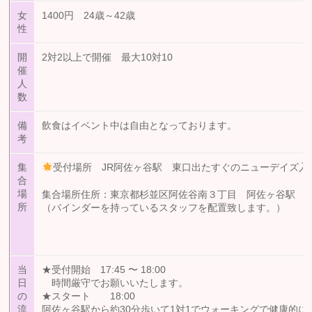
女
1400円 24歳～42歳
性
開
2対2以上で開催 最大10対10
催
人
数
備
飲食はイベント中は自由となっております。
考
集
受付場所 JR阿佐ヶ谷駅 東口出たすぐのニューデイズ入
合
場
集合場所住所：東京都杉並区阿佐谷南３丁目 阿佐ヶ谷駅 
所
（バインダーを持っているスタッフを配置致します。）
当
★受付開始 17:45 〜 18:00
日
時間厳守でお願いいたします。
の
★スタート 18:00
流
阿佐ヶ谷駅から約30分歩いて1対1でウォーキングで健康的