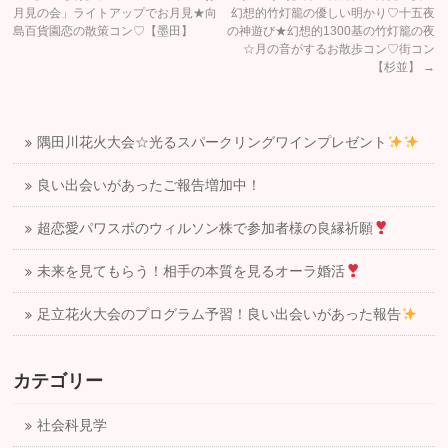
月見の会」ライトアップでお月見★向
幻想的竹灯籠の優しい明かり♡十五夜
島百貨園恋の散策コン♡【墨田】
の神遊び★幻想的1300基の竹灯籠の夜
☆月の音がするお散歩コン♡街コン
【杉並】
→
隅田川花火大会☆光るスパークリングワインプレゼント
良い出会いがあったご報告増加中！
超恋愛パワスポのウィルソン株で参加者様の良縁祈願
未来を見てもらう！相手の本質を見るオーラ婚活
足立花火大会のプログラム予習！良い出会いがあった報告
カテゴリー
社会科見学