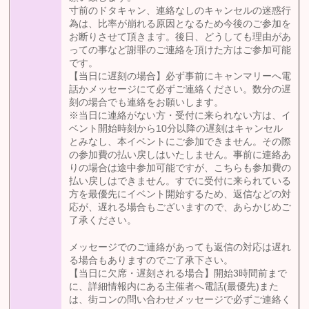
寸前のドタキャン、連絡なしのキャンセルの迷惑行
為は、比率が崩れる原因となるため今後のご参加を
お断りさせて頂きます。後日、どうしても理由があ
っての事など謝罪のご連絡を頂けた方はご参加可能
です。
【当日に遅刻の場合】必ず事前にキャンマリーへ電
話かメッセージにて必ずご連絡ください。数分の遅
刻の場合でも連絡をお願いします。
※当日に連絡がない方・受付に来られない方は、イ
ベント開始時刻から10分以降の遅刻はキャンセル
とみなし、本イベントにご参加できません。その際
の参加費の払い戻しはいたしません。事前に連絡あ
りの場合は途中参加可能ですが、こちらも参加費の
払い戻しはできません。すでに受付に来られている
方を最優先にイベント開始するため、返信などの対
応が、遅れる場合もございますので、あらかじめご
了承ください。
メッセージでのご連絡があっても返信の対応は遅れ
る場合もありますのでご了承下さい。
【当日に欠席・遅刻される場合】開始3時間前まで
に、詳細情報内にある主催者へ電話(最優先)また
は、街コンの問い合わせメッセージで必ずご連絡く