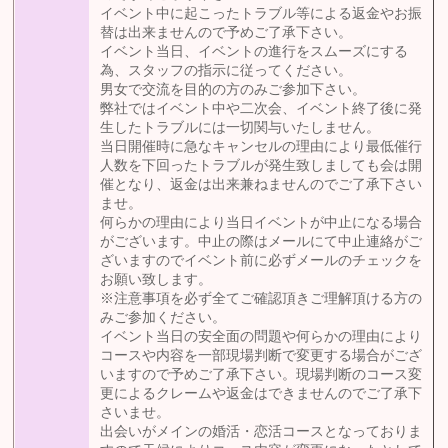
イベント中に起こったトラブル等による返金やお振
替は出来ませんので予めご了承下さい。
イベント当日、イベントの進行をスムーズにする
為、スタッフの指示に従ってください。
男女で交流を目的の方のみご参加下さい。
弊社ではイベント中や二次会、イベント終了後に発
生したトラブルには一切関与いたしません。
当日開催時に急なキャンセルの理由により最低催行
人数を下回ったトラブルが発生致しましても会は開
催となり、返金は出来兼ねませんのでご了承下さい
ませ。
何らかの理由により当日イベントが中止になる場合
がございます。中止の際はメールにて中止連絡がご
ざいますのでイベント前に必ずメールのチェックを
お願い致します。
※注意事項を必ず全てご確認頂きご理解頂ける方の
みご参加ください。
イベント当日の安全面の問題や何らかの理由により
コースや内容を一部現場判断で変更する場合がござ
いますので予めご了承下さい。現場判断のコース変
更によるクレームや返金はできませんのでご了承下
さいませ。
出会いがメインの婚活・恋活コースとなっておりま