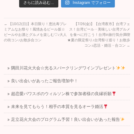
さらに読み込む...
Instagram でフォロー
←
【10/12(日)】本日限り！恵比寿プレ
【7/26(金)】【台湾夜市】台湾フェ
ミアムなお祭り！風情あるビール坂☆
ス！台湾ビール・美味しい台湾グルメ
ビールやお酒とグルメを楽しむ♡♪大人
を食べに行こう！台湾in旅行気分満喫
の街コン♪お散歩合コン
★夏の限定祭り♪台湾祭り巡り！お散歩
コン♪恋活・婚活・合コン
→
隅田川花火大会☆光るスパークリングワインプレゼント
良い出会いがあったご報告増加中！
超恋愛パワスポのウィルソン株で参加者様の良縁祈願
未来を見てもらう！相手の本質を見るオーラ婚活
足立花火大会のプログラム予習！良い出会いがあった報告