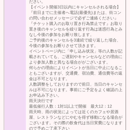
ださい。
【イベント開催3日以内にキャンセルされる場合】
『前日までに主催者へ電話(最優先)または、街コン
の問い合わせメッセージで必ずご連絡ください』
『チケット購入のお取り置き行為禁止です』お取り
置き後のキャンセルを繰り返す行為は迷惑行為とみ
なし今後の参加をお断り致します。
ご予約後のキャンセルを3連続で繰り返した場合、
今後の参加をお断りさせて頂きます。
イベントページ内に「申し込み状況」等の人数が記
載されていても、ご遅刻やキャンセルなどの理由に
より参加人数と異なる場合ががございます。
何らかの理由によりイベントが当日に中止になるこ
ともございますが、交通費、宿泊費、通信費等の返
金は不可となります。
人数調整をしておりますので前日、当日のキャンセ
ルは不可になります。事前にご予定をよく確認の上
お申込み下さい。
雨天決行です
最低催行人数：1対1以上で開催 最大12：12
雨天時、雨の状況によっては近くのカフェや居酒
屋、レストランなどにやむを得ず移動になる場合が
ございます。その際の飲食代は当日実費になります
ので予めご了承下さい