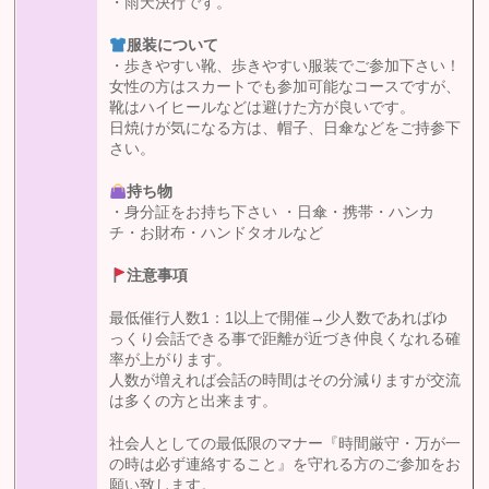
・雨天決行です。
服装について
・歩きやすい靴、歩きやすい服装でご参加下さい！
女性の方はスカートでも参加可能なコースですが、
靴はハイヒールなどは避けた方が良いです。
日焼けが気になる方は、帽子、日傘などをご持参下
さい。
持ち物
・身分証をお持ち下さい ・日傘・携帯・ハンカ
チ・お財布・ハンドタオルなど
注意事項
最低催行人数1：1以上で開催→少人数であればゆ
っくり会話できる事で距離が近づき仲良くなれる確
率が上がります。
人数が増えれば会話の時間はその分減りますが交流
は多くの方と出来ます。
社会人としての最低限のマナー『時間厳守・万が一
の時は必ず連絡すること』を守れる方のご参加をお
願い致します。