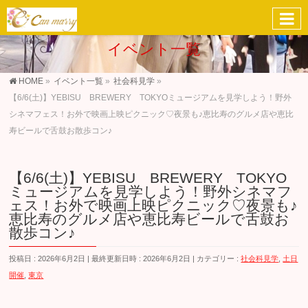
イベント一覧
HOME
»
イベント一覧
»
社会科見学
»
【6/6(土)】YEBISU BREWERY TOKYOミュージアムを見学しよう！野外
シネマフェス！お外で映画上映ピクニック♡夜景も♪恵比寿のグルメ店や恵比
寿ビールで舌鼓お散歩コン♪
【6/6(土)】YEBISU BREWERY TOKYO
ミュージアムを見学しよう！野外シネマフ
ェス！お外で映画上映ピクニック♡夜景も♪
恵比寿のグルメ店や恵比寿ビールで舌鼓お
散歩コン♪
投稿日 : 2026年6月2日
最終更新日時 : 2026年6月2日
カテゴリー :
社会科見学
,
土日
開催
,
東京