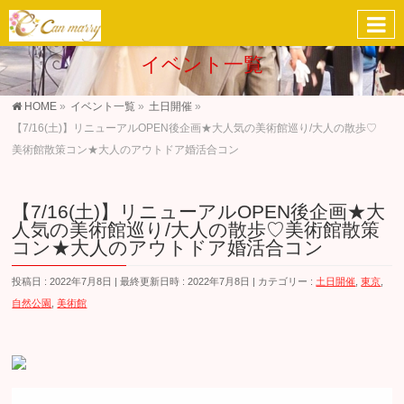
イベント一覧
HOME
»
イベント一覧
»
土日開催
»
【7/16(土)】リニューアルOPEN後企画★大人気の美術館巡り/大人の散歩♡
美術館散策コン★大人のアウトドア婚活合コン
【7/16(土)】リニューアルOPEN後企画★大
人気の美術館巡り/大人の散歩♡美術館散策
コン★大人のアウトドア婚活合コン
投稿日 : 2022年7月8日
最終更新日時 : 2022年7月8日
カテゴリー :
土日開催
,
東京
,
自然公園
,
美術館