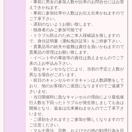
・事前に男女の参加人数や比率のお問合せにはお答
えできかねます。
・事前に参加比率や人数はお伝え出来かねますので
ご了承下さい。
・遅刻のないようお願い致します。
・独身者のみご参加可能です
・トラブル防止のためご本人様確認を致しますの
で、身分証明書（運転免許証等）をご持参下さい。
・貴重品等の紛失や盗難は責任を負いかねますので
貴重品の管理はお願い致します。
・イベント中の事故等の責任は負えませんのでご了
承の上お申込み下さい。
・急なキャンセルなどにより、当初の予定と人数が
異なる場合がございます。
・前日のキャンセルやドタキャンは人数調整をして
おり、他のお客様のご迷惑になりますのでご遠慮下
さいませ。
・当日開催時に急なキャンセルの理由により最低催
行人数を下回ったトラブルが発生致しましても会は
開催となり、返金は出来兼ねませんのでご了承下さ
いませ。
・ご遅刻をされますとご参加が難しくなりますので
ご注意ください。
・マルチ商法、宗教、およびその他の勧誘行為を目