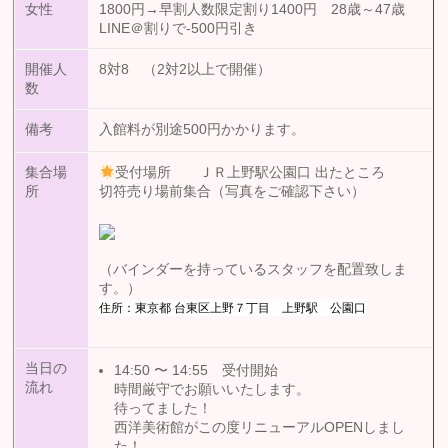
女性
1800円→早割人数限定割り1400円 28歳～47歳
LINE＠割りで-500円引き
開催人
8対8 （2対2以上で開催）
数
備考
入館料が別途500円かかります。
集合場
受付場所 ＪＲ上野駅公園口 出たところ
所
切符売り場前集合（写真をご確認下さい）
（バインダーを持っているスタッフを配置致しま
す。）
住所：東京都 台東区上野７丁目 上野駅 公園口
当日の
受付開始
14:50 〜 14:55
流れ
時間厳守でお願いいたします。
待ってました！
西洋美術館がこの度リニューアルOPENしまし
た！