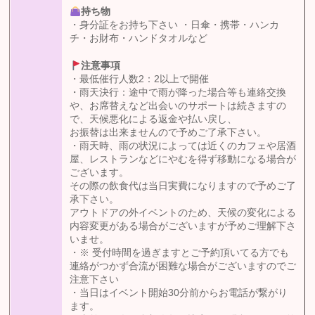
持ち物
・身分証をお持ち下さい ・日傘・携帯・ハンカ
チ・お財布・ハンドタオルなど
注意事項
・最低催行人数2：2以上で開催
・雨天決行：途中で雨が降った場合等も連絡交換
や、お席替えなど出会いのサポートは続きますの
で、天候悪化による返金や払い戻し、
お振替は出来ませんので予めご了承下さい。
・雨天時、雨の状況によっては近くのカフェや居酒
屋、レストランなどにやむを得ず移動になる場合が
ございます。
その際の飲食代は当日実費になりますので予めご了
承下さい。
アウトドアの外イベントのため、天候の変化による
内容変更がある場合がございますが予めご理解下さ
いませ。
・※ 受付時間を過ぎますとご予約頂いてる方でも
連絡がつかず合流が困難な場合がございますのでご
注意下さい
・当日はイベント開始30分前からお電話が繋がり
ます。