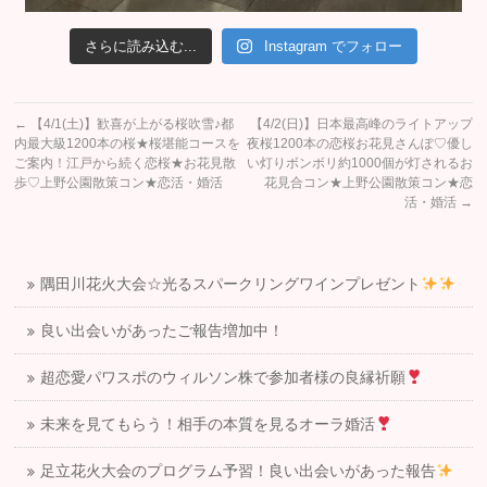
さらに読み込む...
Instagram でフォロー
←
【4/1(土)】歓喜が上がる桜吹雪♪都
【4/2(日)】日本最高峰のライトアップ
内最大級1200本の桜★桜堪能コースを
夜桜1200本の恋桜お花見さんぽ♡優し
ご案内！江戸から続く恋桜★お花見散
い灯りボンボリ約1000個が灯されるお
歩♡上野公園散策コン★恋活・婚活
花見合コン★上野公園散策コン★恋
活・婚活
→
隅田川花火大会☆光るスパークリングワインプレゼント
良い出会いがあったご報告増加中！
超恋愛パワスポのウィルソン株で参加者様の良縁祈願
未来を見てもらう！相手の本質を見るオーラ婚活
足立花火大会のプログラム予習！良い出会いがあった報告