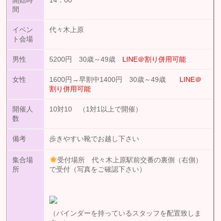
開始時
14：00
間
イベン
代々木上原
ト会場
男性
5200円 30歳～49歳
LINE＠割り併用可能
女性
1600円→早割中1400円 30歳～49歳
LINE＠
割り併用可能
開催人
10対10 （1対1以上で開催）
数
備考
歩きやすい靴でお越し下さい
集合場
受付場所 代々木上原駅前交番の裏側（右側）
所
で受付（写真をご確認下さい）
（バインダーを持っているスタッフを配置致しま