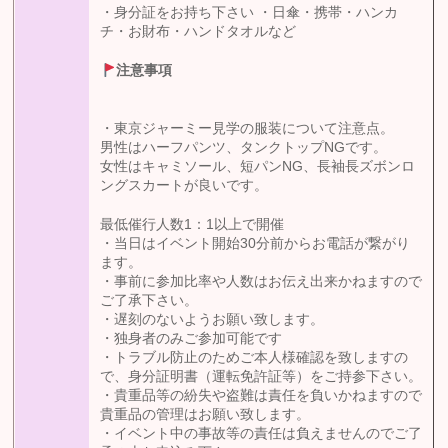
・身分証をお持ち下さい ・日傘・携帯・ハンカ
チ・お財布・ハンドタオルなど
注意事項
・東京ジャーミー見学の服装について注意点。
男性はハーフパンツ、タンクトップNGです。
女性はキャミソール、短パンNG、長袖長ズボンロ
ングスカートが良いです。
最低催行人数1：1以上で開催
・当日はイベント開始30分前からお電話が繋がり
ます。
・事前に参加比率や人数はお伝え出来かねますので
ご了承下さい。
・遅刻のないようお願い致します。
・独身者のみご参加可能です
・トラブル防止のためご本人様確認を致しますの
で、身分証明書（運転免許証等）をご持参下さい。
・貴重品等の紛失や盗難は責任を負いかねますので
貴重品の管理はお願い致します。
・イベント中の事故等の責任は負えませんのでご了