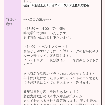
す。）
住所：渋谷区上原１丁目31-6 代々木上原駅前交番
当日の
~~~
当日の流れ
~~~
流れ
・13:50 〜 14:00 受付開始
時間厳守でお願いいたします。
必ず時間内にお越し下さいませ。
・14:00 イベントスタート！
会話がしやすいように、１対１トークのお時間やグ
ループ分けなどご案内致します。
イベントスタート後は疑似デートをお楽しみ頂きま
す(^^)
あの有名な話題のドラマのロケ地をめぐります♪
年末に話題になったドラマ〇イレントのロケ地とし
て今超話題になっているスポットも巡ります♪
新年は素敵な恋に発展もあるかも！？
超強力縁結びの代々木八幡宮散策タイム
男女で歴史ある神社を散策致します。 魂の片割れ