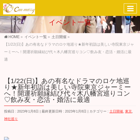
イベント一覧
HOME
»
イベント一覧
»
土日開催
»
【1/22(日)】あの有名なドラマのロケ地巡り★新年初詣は美しい寺院東京ジャ
ーミーへ！開運祈願縁結び代々木八幡宮巡りコン♡飲み友・恋活・婚活に最
適
【1/22(日)】あの有名なドラマのロケ地巡
り★新年初詣は美しい寺院東京ジャーミー
へ！開運祈願縁結び代々木八幡宮巡りコン
♡飲み友・恋活・婚活に最適
投稿日 : 2023年1月8日
最終更新日時 : 2023年1月8日
カテゴリー :
土日開催
,
東京
,
神社巡り