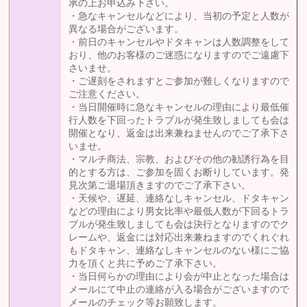
承の上お申込み下さい。
・急なキャンセルなどにより、当初の予定と人数が
異なる場合がございます。
・前日のキャンセルやドタキャンは人数調整をして
おり、他のお客様のご迷惑になりますのでご遠慮下
さいませ。
・ご遅刻をされますとご参加が難しくなりますので
ご注意ください。
・当日開催時に急なキャンセルの理由により最低催
行人数を下回ったトラブルが発生致しましても会は
開催となり、返金は出来兼ねませんのでご了承下さ
いませ。
・マルチ商法、宗教、およびその他の勧誘行為を目
的とする方は、ご参加を固くお断りしています。発
見次第ご退場頂きますのでご了承下さい。
・天候や、遅延、連絡なしキャンセル、ドタキャン
などの理由により男女比率や最低人数が下回るトラ
ブルが発生致しましても会は決行となりますのでク
レームや、返金には対応出来兼ねますのでくれぐれ
もドタキャン、連絡なしキャンセルのない様にご協
力を頂くと共に予めご了承下さい。
・当日何らかの理由により会が中止となった場合は
メールにて中止の連絡が入る場合がございますので
メールのチェック等お願致します。