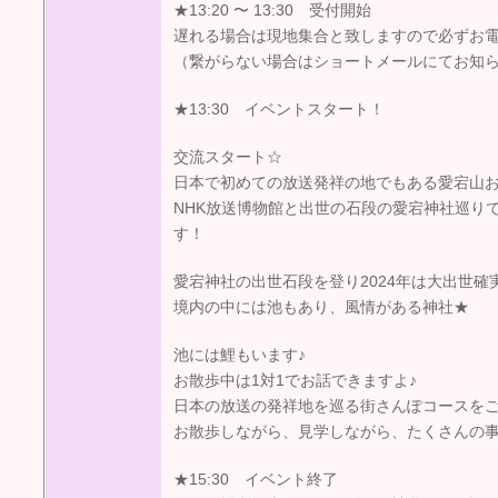
★13:20 〜 13:30 受付開始
遅れる場合は現地集合と致しますので必ずお
（繋がらない場合はショートメールにてお知
★13:30 イベントスタート！
交流スタート☆
日本で初めての放送発祥の地でもある愛宕山
NHK放送博物館と出世の石段の愛宕神社巡り
す！
愛宕神社の出世石段を登り2024年は大出世確
境内の中には池もあり、風情がある神社★
池には鯉もいます♪
お散歩中は1対1でお話できますよ♪
日本の放送の発祥地を巡る街さんぽコースを
お散歩しながら、見学しながら、たくさんの
★15:30 イベント終了