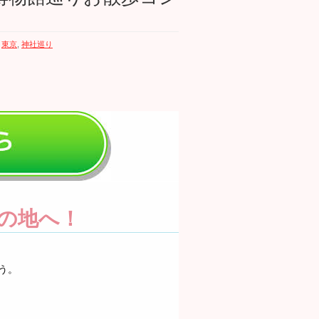
,
東京
,
神社巡り
の地へ！
う。