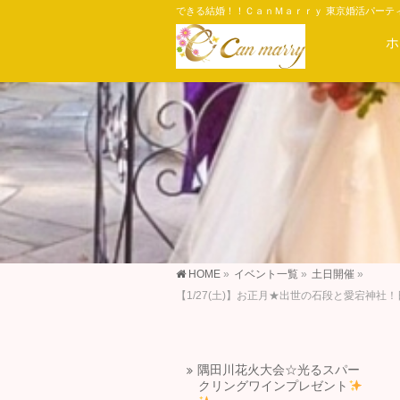
できる結婚！！ＣａｎＭａｒｒｙ 東京婚活パーテ
ホ
HOME
»
イベント一覧
»
土日開催
»
【1/27(土)】お正月★出世の石段と愛宕神
隅田川花火大会☆光るスパー
クリングワインプレゼント