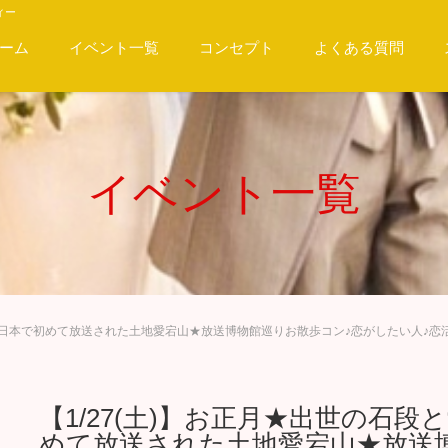
ィー
ーム
イベント一覧
コンセプト
よくある質問
イベント一覧
社！日本で初めて放送された土地愛宕山★放送博物館巡りお散歩コン♪恋がしたい人♪恋
【1/27(土)】お正月★出世の石
めて放送された土地愛宕山★放送