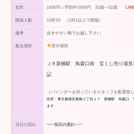
女性
1600円→早割中1000円 32歳～52歳
LIN
開催人数
10対10 （1対1以上で開催）
備考
歩きやすい靴でお越し下さい
集合場所
受付場所
ＪＲ新橋駅 鳥森口前 宝くじ売り場見
（バインダーを持っているスタッフを配置致
住所：東京都港区新橋２丁目１７ 新橋駅 烏森口 
ます
当日の流れ
~~~
当日の流れ
~~~