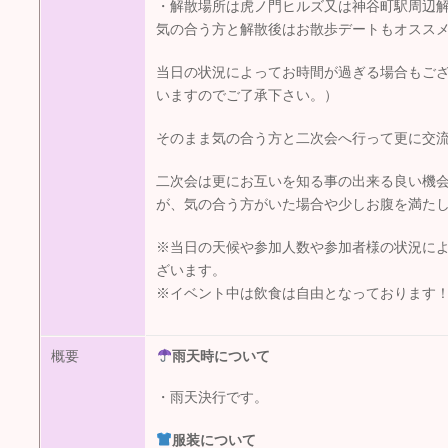
・解散場所は虎ノ門ヒルズ又は神谷町駅周辺
気の合う方と解散後はお散歩デートもオスス
当日の状況によってお時間が過ぎる場合もござ
いますのでご了承下さい。）
そのまま気の合う方と二次会へ行って更に交
二次会は更にお互いを知る事の出来る良い機
が、気の合う方がいた場合や少しお腹を満た
※当日の天候や参加人数や参加者様の状況に
ざいます。
※イベント中は飲食は自由となっております
概要
雨天時について
・雨天決行です。
服装について