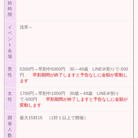
始
時
間
イ
浅草～
ベ
ン
ト
会
場
男
5300円→早割中5000円 30～49歳 LINE＠割りで-500
性
円
早割期間が終了しますと予告なしに金額が変動し
ます
女
1700円→早割中1000円 30歳～49歳 LINE＠割り
性
で-500円
早割期間が終了しますと予告なしに金額が
変動します
開
最大15対15 （1対１以上で開催）
催
人
数