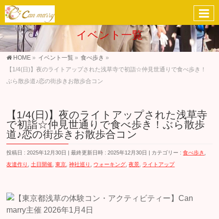
イベント一覧
HOME
»
イベント一覧
»
食べ歩き
»
【1/4(日)】夜のライトアップされた浅草寺で初詣☆仲見世通りで食べ歩き！
ぶら散歩道♪恋の街歩きお散歩合コン
【1/4(日)】夜のライトアップされた浅草寺
で初詣☆仲見世通りで食べ歩き！ぶら散歩
道♪恋の街歩きお散歩合コン
投稿日 : 2025年12月30日
最終更新日時 : 2025年12月30日
カテゴリー :
食べ歩き
,
友達作り
,
土日開催
,
東京
,
神社巡り
,
ウォーキング
,
夜景
,
ライトアップ