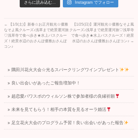
さらに読み込む...
Instagram でフォロー
←
【1/3(土)】新春☆お正月観光☆優雅
【1/25(日)】運河観光☆優雅なそよ風
なそよ風クルーズ♪浅草まで絶景運河旅
クルーズ♪浅草まで絶景運河旅♡浅草寺
♡浅草寺で食べ歩き★水上バスクルー
で食べ歩き★水上バスクルーズ！絶景
ズ！絶景水辺のおさんぽ優雅おさんぽ
水辺のおさんぽ優雅おさんぽコン♪
→
コン♪
隅田川花火大会☆光るスパークリングワインプレゼント
良い出会いがあったご報告増加中！
超恋愛パワスポのウィルソン株で参加者様の良縁祈願
未来を見てもらう！相手の本質を見るオーラ婚活
足立花火大会のプログラム予習！良い出会いがあった報告