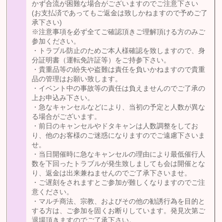
かず合流が困難な場合がございますのでご注意下さい
(お支払済であってもご返金は致しかねますので予めご了
承下さい)
※注意事項を必ず全てご確認頂きご理解頂ける方のみご
参加ください。
・トラブル防止のためご本人様確認を致しますので、身
分証明書（運転免許証等）をご持参下さい。
・貴重品等の紛失や盗難は責任を負いかねますので貴重
品の管理はお願い致します。
・イベント中の事故等の責任は負えませんのでご了承の
上お申込み下さい。
・急なキャンセルなどにより、当初の予定と人数が異な
る場合がございます。
・前日のキャンセルやドタキャンは人数調整をしてお
り、他のお客様のご迷惑になりますのでご遠慮下さいま
せ。
・当日開催時に急なキャンセルの理由により最低催行人
数を下回ったトラブルが発生致しましても会は開催とな
り、返金は出来兼ねませんのでご了承下さいませ。
・ご遅刻をされますとご参加が難しくなりますのでご注
意ください。
・マルチ商法、宗教、およびその他の勧誘行為を目的と
する方は、ご参加を固くお断りしています。発見次第ご
退場頂きますのでご了承下さい。