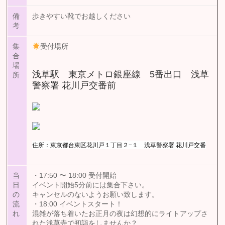
備
歩きやすい靴でお越しください
考
集
受付場所
合
場
浅草駅 東京メトロ銀座線 5番出口 浅草
所
警察署 花川戸交番前
住所：東京都台東区花川戸１丁目２−１ 浅草警察署 花川戸交番
当
・17:50 〜 18:00 受付開始
日
イベント開始5分前には集合下さい。
の
キャンセルのないようお願い致します。
流
・18:00 イベントスタート！
れ
混雑が落ち着いたお正月の夜は幻想的にライトアップさ
れた浅草寺で初詣をしませんか？