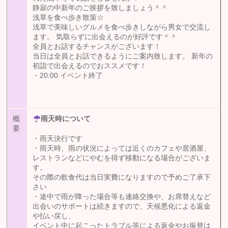
静寂の中新年のご挨拶を致しましょう＾＾
浅草を食べ歩き散策☆
浅草で美味しいグルメを食べ歩きしながら男女で交流し
ます。 気取らずに出会えるのが好評です＾＾
全員とお話するチャンスがございます！
当日は全員とお話できるようにご案内致します。 新年の
初詣で出会えるのでおススメです！
・20:00 イベント終了
概
雨天時について
要
・雨天決行です
・雨天時、雨の状況によっては近くのカフェや居酒屋、
レストランなどにやむを得ず移動になる場合がございま
す。
その際の飲食代は当日実費になりますので予めご了承下
さい
・途中で雨が降った場合等も連絡交換や、お席替えなど
出会いのサポートは続きますので、天候悪化による返金
や払い戻し、
イベント中に起こったトラブル等による返金やお振替は