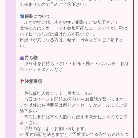
出来ませんので予めご了承下さい。
服装について
・歩きやすい靴、歩きやすい服装でご参加下さい！
女性の方はスカートでも参加可能なコースですが、靴は
ハイヒールなどは避けた方が良いです。
日焼けが気になる方は、帽子、日傘などをご持参下さ
い。
持ち物
・身分証をお持ち下さい ・日傘・携帯・ハンカチ・お財
布・ハンドタオルなど
注意事項
・最低催行人数１：１（最大15：15）
・当日はイベント開始30分前からお電話が繋がります。
それ以外のお時間帯は所とメッセージかメールにてご連
絡下さい
・事前に参加比率や人数はお伝え出来かねますのでご了
承下さい。
・遅刻のないようお願い致します。
※ 受付時間を過ぎますとご予約頂いてる方でも連絡がつ