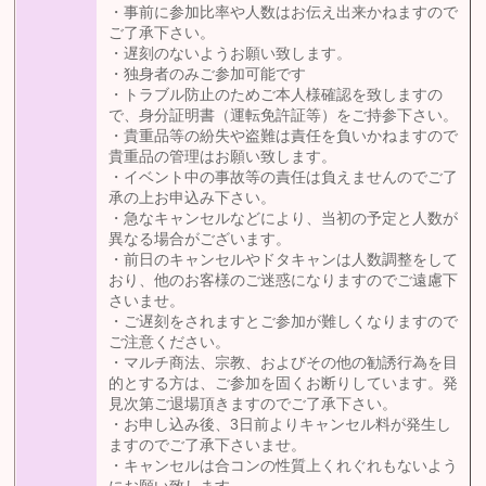
・事前に参加比率や人数はお伝え出来かねますので
ご了承下さい。
・遅刻のないようお願い致します。
・独身者のみご参加可能です
・トラブル防止のためご本人様確認を致しますの
で、身分証明書（運転免許証等）をご持参下さい。
・貴重品等の紛失や盗難は責任を負いかねますので
貴重品の管理はお願い致します。
・イベント中の事故等の責任は負えませんのでご了
承の上お申込み下さい。
・急なキャンセルなどにより、当初の予定と人数が
異なる場合がございます。
・前日のキャンセルやドタキャンは人数調整をして
おり、他のお客様のご迷惑になりますのでご遠慮下
さいませ。
・ご遅刻をされますとご参加が難しくなりますので
ご注意ください。
・マルチ商法、宗教、およびその他の勧誘行為を目
的とする方は、ご参加を固くお断りしています。発
見次第ご退場頂きますのでご了承下さい。
・お申し込み後、3日前よりキャンセル料が発生し
ますのでご了承下さいませ。
・キャンセルは合コンの性質上くれぐれもないよう