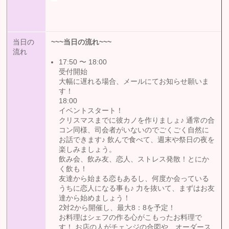
当日の
~~~
当日の流れ
~~~
流れ
17:50 〜 18:00
受付開始
大幅に遅れる場合、メールにてお知らせ願いま
す！
18:00
イベントスタート！
クリスマスまでに彼カノを作りましょ♪ 通常の合
コン同様、司会者がいないのでごくごく自然に
お話できます♪ 飲んで食べて、週末や祭日の夜を
楽しみましょう。
飲み会、飲み友、恋人、ストレス発散！とにか
く飲も！
友達から始まる恋もあるし、何度か会っている
うちに恋人になる事も♪ 力を抜いて、まずはお友
達から始めましょう！
2対2から開催し、最大8：8を予定！
お料理はシェフの作る心がこもったお料理で
す！ お店の人がチェンジの合図や、オーダース