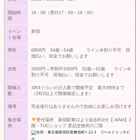
開始時
18：00（受付17：50～18：00）
間
イベン
新宿
ト会場
男性
6800円 34歳～54歳 ライン＠割り不可 現
地払い、現金でお願いします
女性
2000円→早割中1000円 32歳～52歳 ライン＠
割り不可 現地払い、現金でお願いします
開催人
4対4ぐらいの少人数で開催予定 最大8対8まで
数
（2対2以上で開催確定します）
備考
司会進行はありませんので自由にお楽しみ頂けます
集合場
受付場所 新宿駅東口より徒歩約3分【 AINA】2
所
階・TUCショップ 景品交換所の二階
住所：東京都新宿区歌舞伎町1-22-3 ゴールドリッチビ
ル