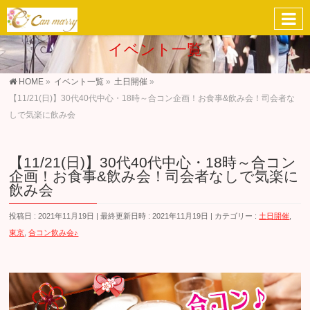
イベント一覧
HOME
»
イベント一覧
»
土日開催
»
【11/21(日)】30代40代中心・18時～合コン企画！お食事&飲み会！司会者な
しで気楽に飲み会
【11/21(日)】30代40代中心・18時～合コン
企画！お食事&飲み会！司会者なしで気楽に
飲み会
投稿日 : 2021年11月19日
最終更新日時 : 2021年11月19日
カテゴリー :
土日開催
,
東京
,
合コン飲み会♪