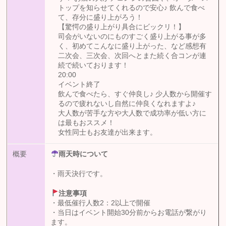
トップを知らせてくれるので安心♪ 飲んで食べ
て、存分に盛り上がろう！
【驚愕の盛り上がり具合にビックリ！】
司会がいないのにものすごく盛り上がる事が多
く、初めてこんなに盛り上がった、など感想有
二次会、三次会、次回へとまた続く合コンが連
続で続いております！
20:00
イベント終了
飲んで食べたら、すぐ仲良し♪ 少人数から開催す
るので疲れないし自然に仲良くなれますよ♪
大人数が苦手な方や大人数で成功率が低い方に
は最もおススメ！
女性同士もお友達が出来ます。
概要
雨天時について
・雨天決行です。
注意事項
・最低催行人数2：2以上で開催
・当日はイベント開始30分前からお電話が繋がり
ます。