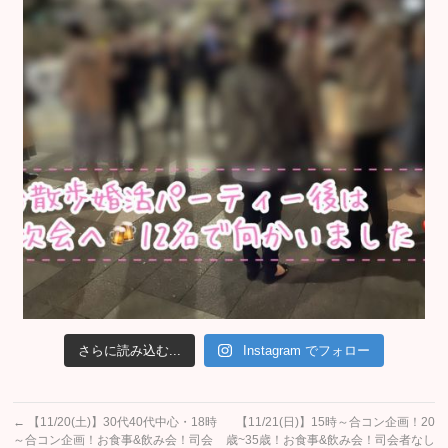
さらに読み込む...
Instagram でフォロー
←
【11/20(土)】30代40代中心・18時
【11/21(日)】15時～合コン企画！20
～合コン企画！お食事&飲み会！司会
歳~35歳！お食事&飲み会！司会者なし