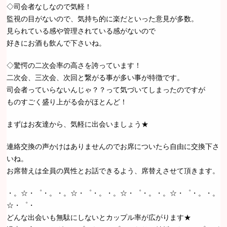
◇司会者なしなので気軽！
監視の目がないので、気持ち的に楽だといった意見が多数。
見られている感や管理されている感がないので
好きにお酒も飲んで下さいね。
◇驚愕の二次会率の高さを誇っています！
二次会、三次会、次回と繋がる事が多い事が特徴です。
司会者っていらないんじゃ？？って気づいてしまったのですが
ものすごく盛り上がる会がほとんど！
まずはお友達から、気軽に出会いましょう★
連絡交換の声かけはありませんのでお席についたら自由に交換下さ
いね。
お席替えは全員の異性とお話できるよう、席替えさせて頂きます。
・。☆・゜・。・。☆・゜・。・。☆・゜・。・。☆・゜・。・。
☆・゜・
どんな出会いも無駄にしないとカップル率が広がります★