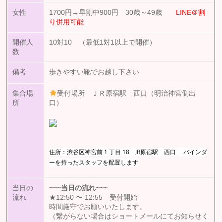
女性
1700円→早割中900円 30歳～49歳
LINE＠割
り併用可能
開催人
10対10 （最低1対1以上で開催）
数
備考
歩きやすい靴でお越し下さい
集合場
受付場所 ＪＲ原宿駅 西口（明治神宮側出
所
口）
住所：渋谷区神宮前 1 丁目 18 JR原宿駅 西口 バインダ
ーを持ったスタッフを配置します
当日の
~~~
当日の流れ
~~~
流れ
★12:50 〜 12:55 受付開始
時間厳守でお願いいたします。
（繋がらない場合はショートメールにてお知らせく