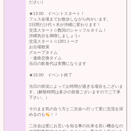
ださい）
★13:00 イベントスタート！
フェス会場までお散歩しながら向かいます。
2日間だけ代々木が沖縄に変わります！
交流スタート☆数回のシャッフルタイム！
沖縄気分を満喫しましょう♪
交流スタート☆1対1トーク
お台場散策
グループタイム
・連絡交換タイム
当日の飲食代は実費になります
★15:00 イベント終了
当日の状況によってお時間が過ぎる場合もございま
す。(解散時間は多少の前後ございますのでご了承
下さい。）
そのまま気の合う方と二次会へ行って更に交流を深
めるのも
！！
二次会は更にお互いを知る事の出来る良い機会なの