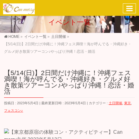
イベント一覧
HOME
»
イベント一覧
»
土日開催
»
【5/14(日)】2日間だけ沖縄に！沖縄フェス満喫！海が呼んでる・沖縄好き・
グルメ好き散策ツアーコン♪やっぱり沖縄！恋活・婚活
【5/14(日)】2日間だけ沖縄に！沖縄フェス
満喫！海が呼んでる・沖縄好き・グルメ好
き散策ツアーコン♪やっぱり沖縄！恋活・婚
活
投稿日 : 2023年5月4日
最終更新日時 : 2023年5月4日
カテゴリー :
土日開催
,
東京
,
フェスコン♪