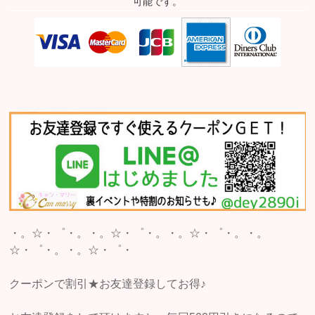
可能です。
・。☆・゜・。・。☆・゜・。・。☆・゜・。・。
☆・゜・。・。☆・゜・
クーポンで割引★お友達登録してお得♪