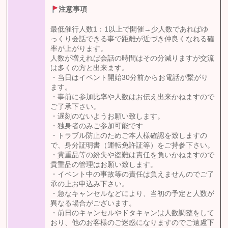
注意事項
最低催行人数1：1以上で開催→少人数であればゆ
っくり会話できる事で距離が近づき仲良くなれる確
率が上がります。
人数が増えれば会話の時間はその分減りますが交流
は多くの方と出来ます。
・当日はイベント開始30分前からお電話が繋がり
ます。
・事前に参加比率や人数はお伝え出来かねますので
ご了承下さい。
・遅刻のないようお願い致します。
・独身者のみご参加可能です
・トラブル防止のためご本人様確認を致しますの
で、身分証明書（運転免許証等）をご持参下さい。
・貴重品等の紛失や盗難は責任を負いかねますので
貴重品の管理はお願い致します。
・イベント中の事故等の責任は負えませんのでご了
承の上お申込み下さい。
・急なキャンセルなどにより、当初の予定と人数が
異なる場合がございます。
・前日のキャンセルやドタキャンは人数調整をして
おり、他のお客様のご迷惑になりますのでご遠慮下