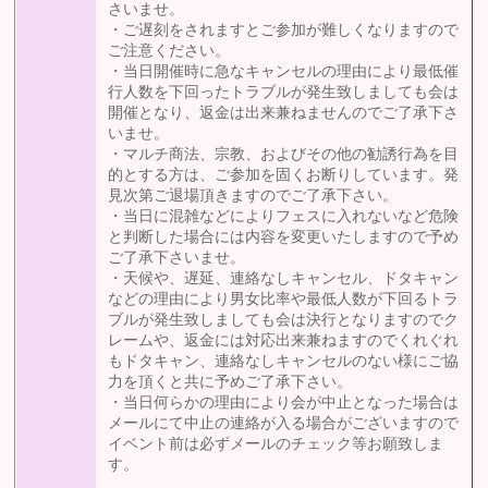
さいませ。
・ご遅刻をされますとご参加が難しくなりますので
ご注意ください。
・当日開催時に急なキャンセルの理由により最低催
行人数を下回ったトラブルが発生致しましても会は
開催となり、返金は出来兼ねませんのでご了承下さ
いませ。
・マルチ商法、宗教、およびその他の勧誘行為を目
的とする方は、ご参加を固くお断りしています。発
見次第ご退場頂きますのでご了承下さい。
・当日に混雑などによりフェスに入れないなど危険
と判断した場合には内容を変更いたしますので予め
ご了承下さいませ。
・天候や、遅延、連絡なしキャンセル、ドタキャン
などの理由により男女比率や最低人数が下回るトラ
ブルが発生致しましても会は決行となりますのでク
レームや、返金には対応出来兼ねますのでくれぐれ
もドタキャン、連絡なしキャンセルのない様にご協
力を頂くと共に予めご了承下さい。
・当日何らかの理由により会が中止となった場合は
メールにて中止の連絡が入る場合がございますので
イベント前は必ずメールのチェック等お願致しま
す。