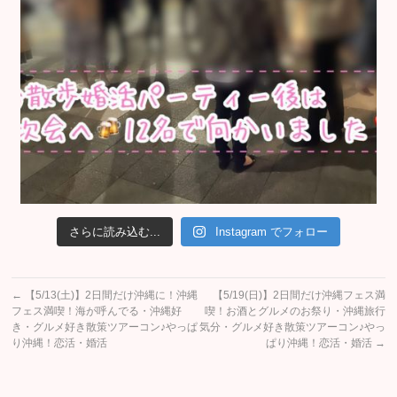
さらに読み込む...
Instagram でフォロー
←
【5/13(土)】2日間だけ沖縄に！沖縄
【5/19(日)】2日間だけ沖縄フェス満
フェス満喫！海が呼んでる・沖縄好
喫！お酒とグルメのお祭り・沖縄旅行
き・グルメ好き散策ツアーコン♪やっぱ
気分・グルメ好き散策ツアーコン♪やっ
り沖縄！恋活・婚活
ぱり沖縄！恋活・婚活
→