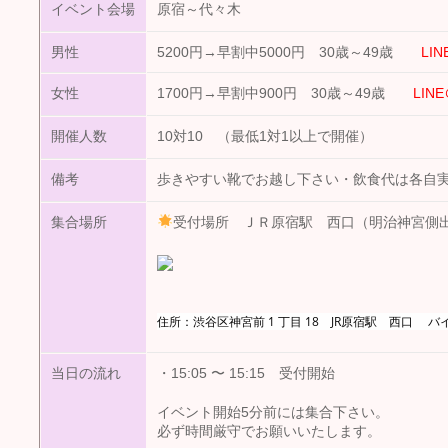
イベント会場
原宿～代々木
男性
5200円→早割中5000円 30歳～49歳
LIN
女性
1700円→早割中900円 30歳～49歳
LIN
開催人数
10対10 （最低1対1以上で開催）
備考
歩きやすい靴でお越し下さい・飲食代は各自
集合場所
受付場所 ＪＲ原宿駅 西口（明治神宮側
住所：渋谷区神宮前 1 丁目 18 JR原宿駅 西口
当日の流れ
・15:05 〜 15:15 受付開始
イベント開始5分前には集合下さい。
必ず時間厳守でお願いいたします。