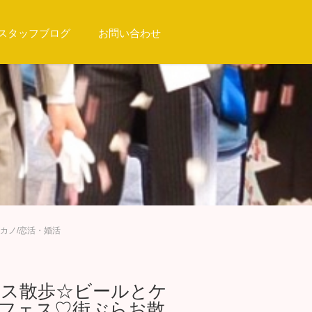
スタッフブログ
お問い合わせ
カノ/恋活・婚活
フェス散歩☆ビールとケ
分フェス♡街ぶらお散