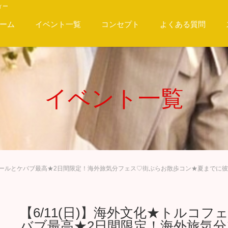
ィー
ーム
イベント一覧
コンセプト
よくある質問
イベント一覧
☆ビールとケバブ最高★2日間限定！海外旅気分フェス♡街ぶらお散歩コン★夏までに彼
【6/11(日)】海外文化★トルコ
バブ最高★2日間限定！海外旅気