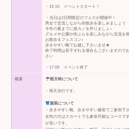
・15:15 イベントスタート！
・当日は2日間限定のフェスが開催中！
男女で交流しながら街散歩を楽しみましょう
今年の夏までに彼カノを作りましょ♪
グルメや公園や街ぶらを楽しみながら交流を
お散歩＆フェスコン♪
歩きやすい靴でお越し下さいませ★
終了時間は若干ずれる場合もございますので
さい
・17:00 イベント終了
概要
雨天時について
・雨天決行です。
服装について
・歩きやすい靴、歩きやすい服装でご参加下
女性の方はスカートでも参加可能なコースで
が良いです。