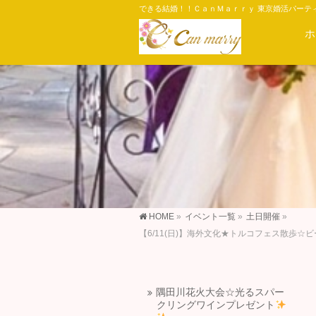
できる結婚！！ＣａｎＭａｒｒｙ 東京婚活パーテ
ホ
HOME
»
イベント一覧
»
土日開催
»
【6/11(日)】海外文化★トルコフェス散歩
隅田川花火大会☆光るスパー
クリングワインプレゼント