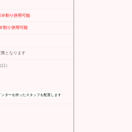
E＠割り併用可能
E＠割り併用可能
実費となります
出口）
 バインダーを持ったスタッフを配置します