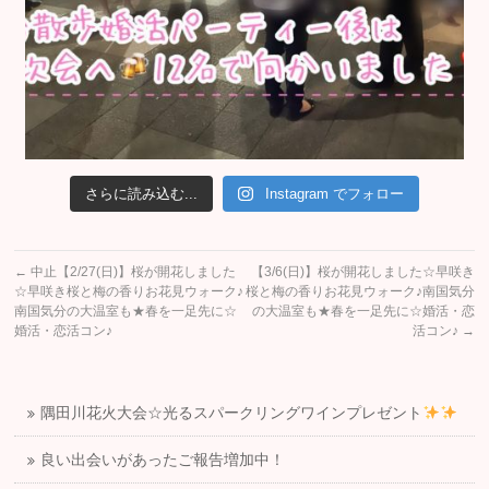
さらに読み込む...
Instagram でフォロー
←
中止【2/27(日)】桜が開花しました
【3/6(日)】桜が開花しました☆早咲き
☆早咲き桜と梅の香りお花見ウォーク♪
桜と梅の香りお花見ウォーク♪南国気分
南国気分の大温室も★春を一足先に☆
の大温室も★春を一足先に☆婚活・恋
婚活・恋活コン♪
活コン♪
→
隅田川花火大会☆光るスパークリングワインプレゼント
良い出会いがあったご報告増加中！