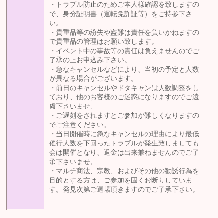
・トラブル防止のためご本人様確認を致しますの
で、身分証明書（運転免許証等）をご持参下さ
い。
・貴重品等の紛失や盗難は責任を負いかねますの
で貴重品の管理はお願い致します。
・イベント中の事故等の責任は負えませんのでご
了承の上お申込み下さい。
・急なキャンセルなどにより、当初の予定と人数
が異なる場合がございます。
・前日のキャンセルやドタキャンは人数調整をし
ており、他のお客様のご迷惑になりますのでご遠
慮下さいませ。
・ご遅刻をされますとご参加が難しくなりますの
でご注意ください。
・当日開催時に急なキャンセルの理由により最低
催行人数を下回ったトラブルが発生致しましても
会は開催となり、返金は出来兼ねませんのでご了
承下さいませ。
・マルチ商法、宗教、およびその他の勧誘行為を
目的とする方は、ご参加を固くお断りしていま
す。発見次第ご退場頂きますのでご了承下さい。