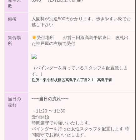
開催人
8対8 （2対2以上で開催）
数
備考
入園料が別途500円かかります。歩きやすい靴でお
越し下さい
集合場
受付場所 都営三田線高島平駅東口 改札出
所
た神戸屋の右横で受付
（バインダーを持っているスタッフを配置致しま
す。）
住所：東京都板橋区高島平八丁目2-1 高島平駅
当日の
~~~
当日の流れ
~~~
流れ
・11:20 〜 11:30
受付開始
時間厳守でお願いいたします。
バインダーを持った女性スタッフを配置します 時
間厳守でお願いいたします。