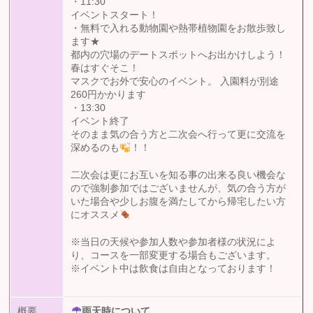
・11:30
イベントスタート！
・無料で入れる動物園や熱帯植物園をお散歩致し
ます★
都内の穴場のデートスポットへお出かけしよう！
春はすぐそこ！
マスクでお外で安心のイベント。 入園料が別途
260円かかります
・13:30
イベント終了
そのまま気の合う方と二次会へ行って更に交流を
深めるのも
！！
二次会は更にお互いを知る事の出来る良い機会な
ので強制参加ではございませんが、気の合う方が
いた場合や少しお腹を満たしてから帰宅したい方
にオススメ
※当日の天候や参加人数や参加者様の状況によ
り、コースを一部変更する場合もございます。
※イベント中は飲食は自由となっております！
概要
雨天時について