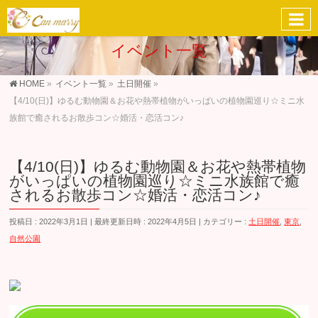
イベント一覧
HOME
»
イベント一覧
»
土日開催
»
【4/10(日)】ゆるむ動物園＆お花や熱帯植物がいっぱいの植物園巡り☆ミニ水
族館で癒されるお散歩コン☆婚活・恋活コン♪
【4/10(日)】ゆるむ動物園＆お花や熱帯植物
がいっぱいの植物園巡り☆ミニ水族館で癒
されるお散歩コン☆婚活・恋活コン♪
投稿日 : 2022年3月1日
最終更新日時 : 2022年4月5日
カテゴリー :
土日開催
,
東京
,
自然公園