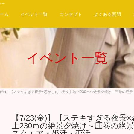
ィー
ーム
イベント一覧
コンセプト
よくある質問
イベント一覧
23(金)】【ステキすぎる夜景×恋がしたい男女】地上230ｍの絶景夕焼け～圧巻の
【7/23(金)】【ステキすぎる夜
上230ｍの絶景夕焼け～圧巻の絶
スクエア・婚活・恋活