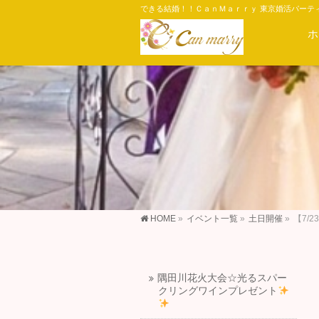
できる結婚！！ＣａｎＭａｒｒｙ 東京婚活パーテ
ホ
HOME
»
イベント一覧
»
土日開催
»
【7/
隅田川花火大会☆光るスパー
クリングワインプレゼント