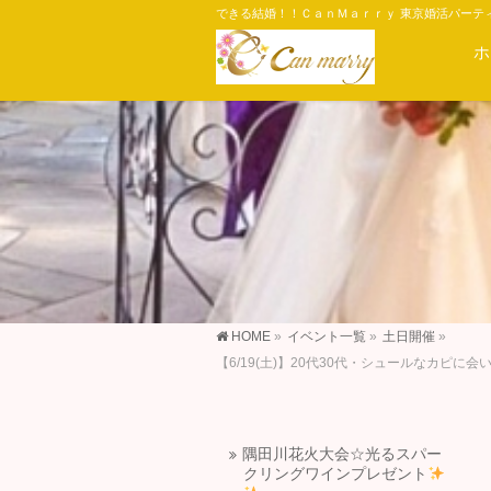
できる結婚！！ＣａｎＭａｒｒｙ 東京婚活パーテ
ホ
HOME
»
イベント一覧
»
土日開催
»
【6/19(土)】20代30代・シュールなカ
隅田川花火大会☆光るスパー
クリングワインプレゼント