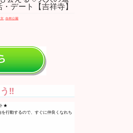
活・デート【吉祥寺】
東京
,
自然公園
!!
ト★
内を行動するので、すぐに仲良くなれち