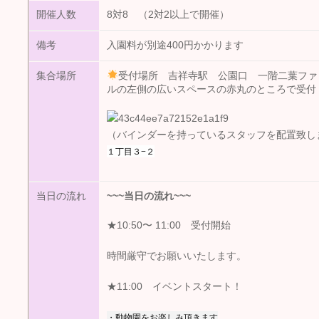
開催人数
8対8 （2対2以上で開催）
備考
入園料が別途400円かかります
集合場所
受付場所 吉祥寺駅 公園口 一階二葉ファ
ルの左側の広いスペースの赤丸のところで受付
（バインダーを持っているスタッフを配置致し
１丁目３−２
当日の流れ
~~~
当日の流れ
~~~
★10:50〜 11:00 受付開始
時間厳守でお願いいたします。
★11:00 イベントスタート！
・動物園をお楽しみ頂きます