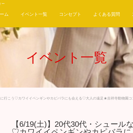
ィー
ーム
イベント一覧
コンセプト
よくある質問
イベント一覧
ピに会いに行こう♡カワイイペンギンやカピバラにも会える♡大人の遠足★吉祥寺動物園
【6/19(土)】20代30代・シュ
♡カワイイペンギンやカピバラに