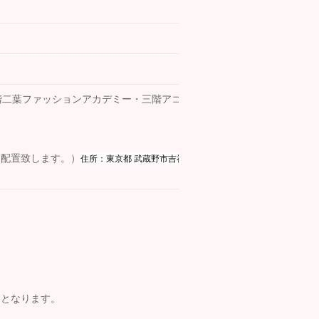
階二葉ファッションアカデミー・三階アコムのビルの左側の広いスペー
住所：
東京都 武蔵野市吉祥寺南町１丁目３−２
を配置致します。）
由となります。