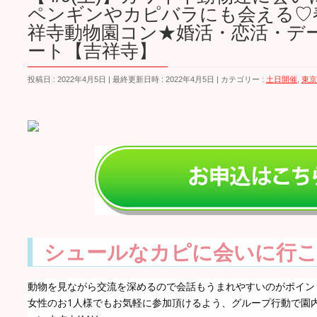
ペンギンやカピバラにも会える♡
祥寺動物園コン★婚活・恋活・デ
ート【吉祥寺】
投稿日 : 2022年4月5日
最終更新日時 : 2022年4月5日
カテゴリー :
土日開催
,
東京
シュールなカピに会いに行こう
動物を見ながら交流を深めるので会話もうまれやすいのがポイン
女性のお1人様でもお気軽に参加頂けるよう、グループ行動で園