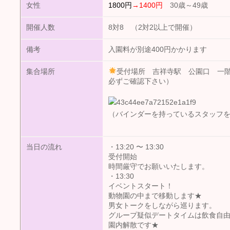
女性
1800円
→1400円
30歳～49歳
開催人数
8対8 （2対2以上で開催）
備考
入園料が別途400円かかります
集合場所
受付場所 吉祥寺駅 公園口 一
必ずご確認下さい）
（バインダーを持っているスタッフ
当日の流れ
・13:20 〜 13:30
受付開始
時間厳守でお願いいたします。
・13:30
イベントスタート！
動物園の中まで移動します★
男女トークをしながら巡ります。
グループ疑似デートタイムは飲食自
園内解散です★