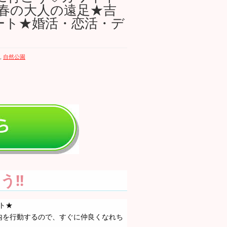
春の大人の遠足★吉
ート★婚活・恋活・デ
,
自然公園
!!
ト★
内を行動するので、すぐに仲良くなれち