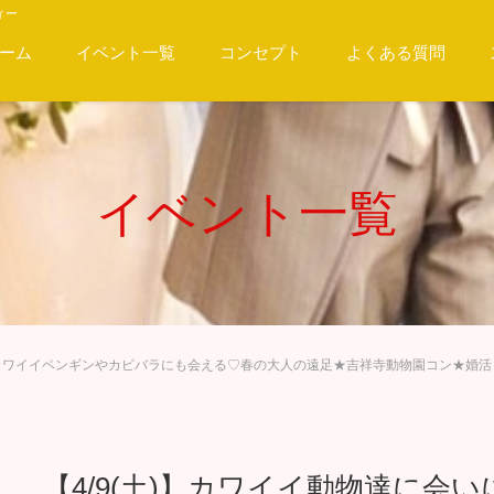
ィー
ーム
イベント一覧
コンセプト
よくある質問
イベント一覧
う♡カワイイペンギンやカピバラにも会える♡春の大人の遠足★吉祥寺動物園コン★婚
【4/9(土)】カワイイ動物達に会