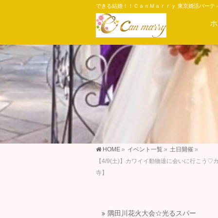
できる結婚！！ＣａｎＭａｒｒｙ 東京婚活パーテ
ホ
HOME
»
イベント一覧
»
土日開催
»
【4/9(土)】カワイイ動物達に会いに行こ
寺】
隅田川花火大会☆光るスパー