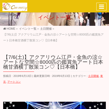
イベント一覧
HOME
»
イベント一覧
»
土日開催
»
【7/6(土)】アクアリウム江戸・金魚の涼☆アートな空間☆8000匹の鑑賞魚ア
ート日本橋甘酒横丁散策コン♡【日本橋】
【7/6(土)】アクアリウム江戸・金魚の涼☆
アートな空間☆8000匹の鑑賞魚アート日本
橋甘酒横丁散策コン♡【日本橋】
投稿日 : 2019年6月13日
最終更新日時 : 2019年6月13日
カテゴリー :
土日開催
,
東
京
,
アートコン