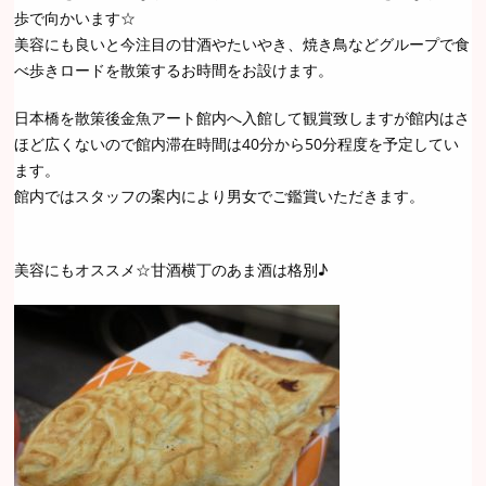
歩で向かいます☆
美容にも良いと今注目の甘酒やたいやき、焼き鳥などグループで食
べ歩きロードを散策するお時間をお設けます。
日本橋を散策後金魚アート館内へ入館して観賞致しますが館内はさ
ほど広くないので館内滞在時間は40分から50分程度を予定してい
ます。
館内ではスタッフの案内により男女でご鑑賞いただきます。
美容にもオススメ☆甘酒横丁のあま酒は格別♪