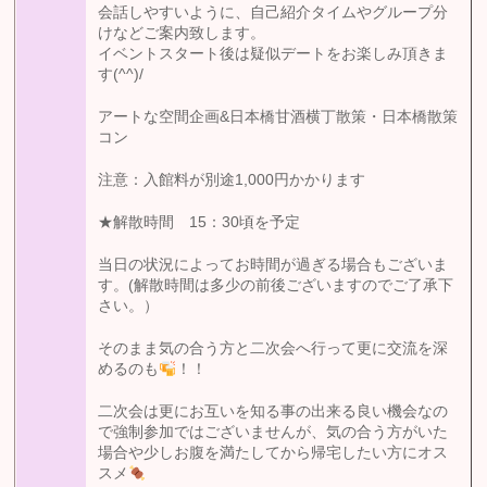
会話しやすいように、自己紹介タイムやグループ分
けなどご案内致します。
イベントスタート後は疑似デートをお楽しみ頂きま
す(^^)/
アートな空間企画&日本橋甘酒横丁散策・日本橋散策
コン
注意：入館料が別途1,000円かかります
★解散時間 15：30頃を予定
当日の状況によってお時間が過ぎる場合もございま
す。(解散時間は多少の前後ございますのでご了承下
さい。）
そのまま気の合う方と二次会へ行って更に交流を深
めるのも
！！
二次会は更にお互いを知る事の出来る良い機会なの
で強制参加ではございませんが、気の合う方がいた
場合や少しお腹を満たしてから帰宅したい方にオス
スメ