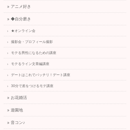
アニメ好き
◆自分磨き
★オンライン会
撮影会・プロフィール撮影
モテる男性になるための講座
モテるライン文章編講座
デートはこれでバッチリ！デート講座
30分で差をつけるモテ講座
お花婚活
遊園地
音コン♪