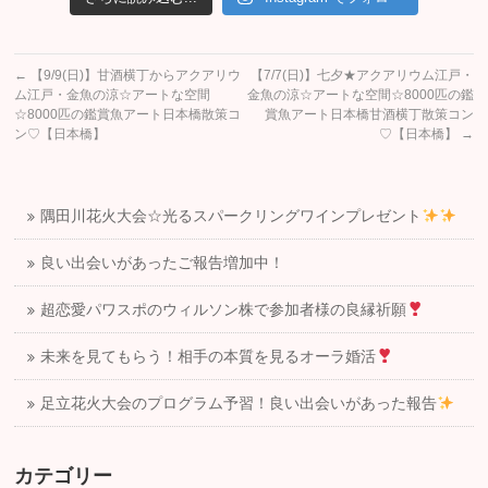
←
【9/9(日)】甘酒横丁からアクアリウ
【7/7(日)】七夕★アクアリウム江戸・
ム江戸・金魚の涼☆アートな空間
金魚の涼☆アートな空間☆8000匹の鑑
☆8000匹の鑑賞魚アート日本橋散策コ
賞魚アート日本橋甘酒横丁散策コン
ン♡【日本橋】
♡【日本橋】
→
隅田川花火大会☆光るスパークリングワインプレゼント
良い出会いがあったご報告増加中！
超恋愛パワスポのウィルソン株で参加者様の良縁祈願
未来を見てもらう！相手の本質を見るオーラ婚活
足立花火大会のプログラム予習！良い出会いがあった報告
カテゴリー