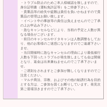
・トラブル防止のためご本人様確認を致しますので、
身分証明書（運転免許証等）をご持参下さい。
・貴重品等の紛失や盗難は責任を負いかねますので貴
重品の管理はお願い致します。
・イベント中の事故等の責任は負えませんのでご了承
の上お申込み下さい。
・急なキャンセルなどにより、当初の予定と人数が異
なる場合がございます。
・前日のキャンセルやドタキャンは人数調整をしてお
り、他のお客様のご迷惑になりますのでご遠慮下さい
ませ。
・当日開催時に急なキャンセルの理由により最低催行
人数を下回ったトラブルが発生致しましても会は開催
となり、返金は出来兼ねませんのでご了承下さいま
せ。
・ご遅刻をされますとご参加が難しくなりますのでご
注意ください。
・マルチ商法、宗教、およびその他の勧誘行為を目的
とする方は、ご参加を固くお断りしています。発見次
第ご退場頂きますのでご了承下さい。