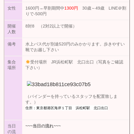
女性
1600円→早割期間中
1300円
30歳～49歳 LINE＠割
りで-500円
開催
8対8 （2対2以上で開催）
人数
備考
水上バス代が別途520円のみかかります。歩きやすい
靴でお越し下さい
集合
受付場所 JR浜松町駅 北口出口（写真をご確認
場所
下さい）
（バインダーを持っているスタッフを配置致しま
す。）
住所：東京都港区海岸１丁目 浜松町駅 北口出口
当日
~~~
当日の流れ
~~~
の流