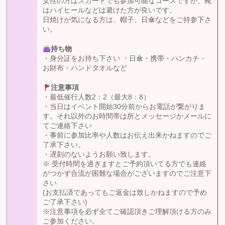
女性の方はスカートでも参加可能なコースですが、靴
はハイヒールなどは避けた方が良いです。
日焼けが気になる方は、帽子、日傘などをご持参下さ
い。
持ち物
・身分証をお持ち下さい ・日傘・携帯・ハンカチ・
お財布・ハンドタオルなど
注意事項
・最低催行人数2：2（最大8：8）
・当日はイベント開始30分前からお電話が繋がりま
す。それ以外のお時間帯は所とメッセージかメールに
てご連絡下さい
・事前に参加比率や人数はお伝え出来かねますのでご
了承下さい。
・遅刻のないようお願い致します。
※ 受付時間を過ぎますとご予約頂いてる方でも連絡
がつかず合流が困難な場合がございますのでご注意下
さい
(お支払済であってもご返金は致しかねますので予め
ご了承下さい)
※注意事項を必ず全てご確認頂きご理解頂ける方のみ
ご参加ください。