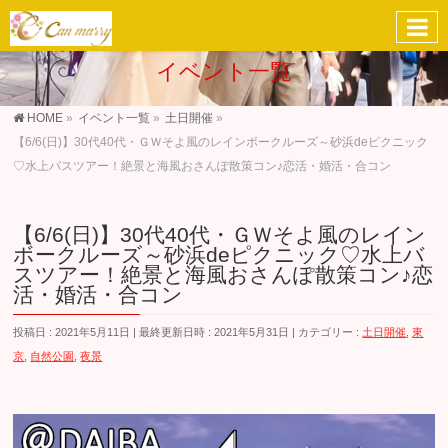
イベント一覧
HOME
»
イベント一覧
»
土日開催
»
【6/6(日)】30代40代・ＧＷそよ風のレインボークルーズ～砂浜deピクニック
♡水上バスツアー！絶景と海風おさんぽ散策コン♪恋活・婚活・合コン
【6/6(日)】30代40代・ＧＷそよ風のレイン
ボークルーズ～砂浜deピクニック♡水上バ
スツアー！絶景と海風おさんぽ散策コン♪恋
活・婚活・合コン
投稿日 : 2021年5月11日
最終更新日時 : 2021年5月31日
カテゴリー :
土日開催
,
東
京
,
自然公園
,
夜景