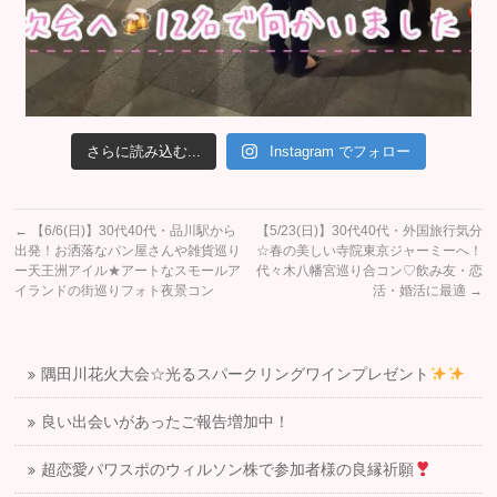
さらに読み込む...
Instagram でフォロー
←
【6/6(日)】30代40代・品川駅から
【5/23(日)】30代40代・外国旅行気分
出発！お洒落なパン屋さんや雑貨巡り
☆春の美しい寺院東京ジャーミーへ！
ー天王洲アイル★アートなスモールア
代々木八幡宮巡り合コン♡飲み友・恋
イランドの街巡りフォト夜景コン
活・婚活に最適
→
隅田川花火大会☆光るスパークリングワインプレゼント
良い出会いがあったご報告増加中！
超恋愛パワスポのウィルソン株で参加者様の良縁祈願