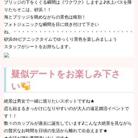
ブリッジの下をくぐる瞬間は《ワクワク》しますよ♪水上バスを降
りたらそこは、砂浜！！
海とブリッジを眺めながらの景色は格別！
フォトジェニックな瞬間を目に焼き付けて下さい
ね。・・・・・・・・・・・・・・・・・・・・・・・・・・・・・
砂浜deピクニックタイムでゆっくり景色を楽しみましょう
スタッフがシートをお持ちします。
疑似デートをお楽しみ下さ
い
絶景は男女で一緒に巡りたいスポットですね★
恋も始まるきっかけになりやすいのが大人の遠足婚活イベントで
す！！
数々のカップルが過去に誕生しています♪こんな大絶景を見ながら
の贅沢なお時間を日頃の生活から離れて出会えます★
★会話が弾む事間違いなしです★