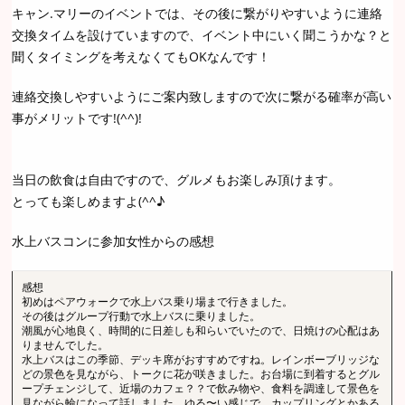
キャン.マリーのイベントでは、その後に繋がりやすいように連絡
交換タイムを設けていますので、イベント中にいく聞こうかな？と
聞くタイミングを考えなくてもOKなんです！
連絡交換しやすいようにご案内致しますので次に繋がる確率が高い
事がメリットです!(^^)!
当日の飲食は自由ですので、グルメもお楽しみ頂けます。
とっても楽しめますよ(^^♪
水上バスコンに参加女性からの感想
感想
初めはペアウォークで水上バス乗り場まで行きました。
その後はグループ行動で水上バスに乗りました。
潮風が心地良く、時間的に日差しも和らいでいたので、日焼けの心配はあ
りませんでした。
水上バスはこの季節、デッキ席がおすすめですね。レインボーブリッジな
どの景色を見ながら、トークに花が咲きました。お台場に到着するとグル
ープチェンジして、近場のカフェ？？で飲み物や、食料を調達して景色を
見ながら輪になって話しました。ゆる〜い感じで、カップリングとかある