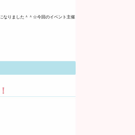
^
になりました＾＾☆今回のイベント主催
！