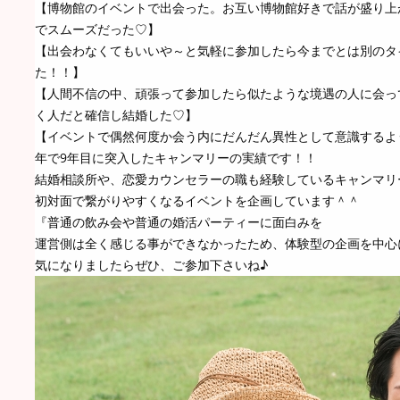
【博物館のイベントで出会った。お互い博物館好きで話が盛り上
でスムーズだった♡】
【出会わなくてもいいや～と気軽に参加したら今までとは別のタ
た！！】
【人間不信の中、頑張って参加したら似たような境遇の人に会っ
く人だと確信し結婚した♡】
【イベントで偶然何度か会う内にだんだん異性として意識するよ
年で9年目に突入したキャンマリーの実績です！！
結婚相談所や、恋愛カウンセラーの職も経験しているキャンマリ
初対面で繋がりやすくなるイベントを企画しています＾＾
『普通の飲み会や普通の婚活パーティーに面白みを
運営側は全く感じる事ができなかったため、体験型の企画を中心
気になりましたらぜひ、ご参加下さいね♪