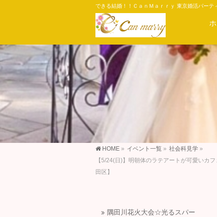
できる結婚！！ＣａｎＭａｒｒｙ 東京婚活パーテ
ホ
HOME
»
イベント一覧
»
社会科見学
»
【5/24(日)】明朝体のラテアートが可愛
田区】
隅田川花火大会☆光るスパー