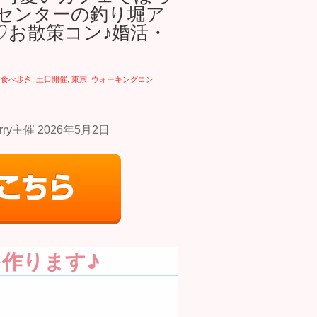
センターの釣り堀ア
♡お散策コン♪婚活・
,
食べ歩き
,
土日開催
,
東京
,
ウォーキングコン
作ります♪