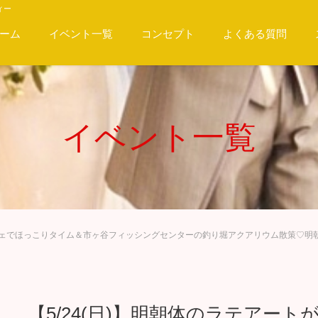
ィー
ーム
イベント一覧
コンセプト
よくある質問
イベント一覧
いカフェでほっこりタイム＆市ヶ谷フィッシングセンターの釣り堀アクアリウム散策♡明
【5/24(日)】明朝体のラテアー