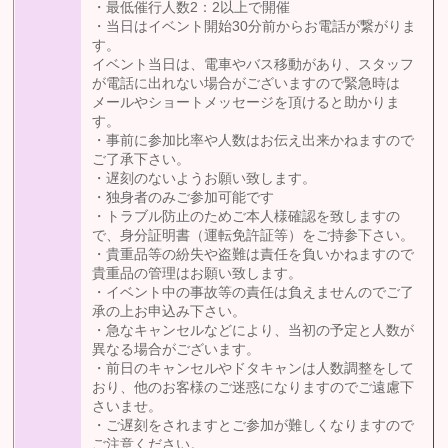
・最低催行人数2：2以上で開催
・当日はイベント開始30分前からお電話が繋がりま
す。
イベント当日は、電車やバス移動があり、スタッフ
が電話に出れない場合がございますので緊急時は
メールやショートメッセージを頂けると助かりま
す。
・事前に参加比率や人数はお伝え出来かねますので
ご了承下さい。
・遅刻のないようお願い致します。
・独身者のみご参加可能です
・トラブル防止のためご本人様確認を致しますの
で、身分証明書（運転免許証等）をご持参下さい。
・貴重品等の紛失や盗難は責任を負いかねますので
貴重品の管理はお願い致します。
・イベント中の事故等の責任は負えませんのでご了
承の上お申込み下さい。
・急なキャンセルなどにより、当初の予定と人数が
異なる場合がございます。
・前日のキャンセルやドタキャンは人数調整をして
おり、他のお客様のご迷惑になりますのでご遠慮下
さいませ。
・ご遅刻をされますとご参加が難しくなりますので
ご注意ください。