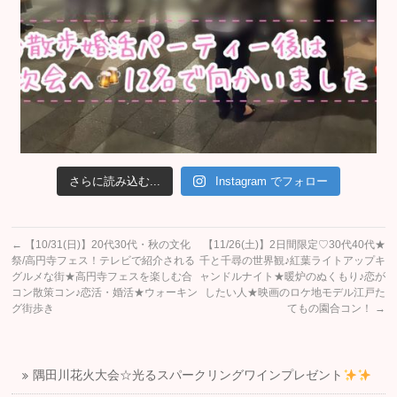
さらに読み込む...
Instagram でフォロー
←
【10/31(日)】20代30代・秋の文化
【11/26(土)】2日間限定♡30代40代★
祭/高円寺フェス！テレビで紹介される
千と千尋の世界観♪紅葉ライトアップキ
グルメな街★高円寺フェスを楽しむ合
ャンドルナイト★暖炉のぬくもり♪恋が
コン散策コン♪恋活・婚活★ウォーキン
したい人★映画のロケ地モデル江戸た
グ街歩き
てもの園合コン！
→
隅田川花火大会☆光るスパークリングワインプレゼント