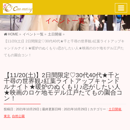
イベント一覧
HOME
»
イベント一覧
»
土日開催
»
【11/20(土)】2日間限定♡30代40代★千と千尋の世界観♪紅葉ライトアップキ
ャンドルナイト★暖炉のぬくもり♪恋がしたい人★映画のロケ地モデル江戸た
てもの園合コン！
【11/20(土)】2日間限定♡30代40代★千と
千尋の世界観♪紅葉ライトアップキャンド
ルナイト★暖炉のぬくもり♪恋がしたい人
★映画のロケ地モデル江戸たてもの園合コ
ン！
投稿日 : 2021年10月29日
最終更新日時 : 2021年10月29日
カテゴリー :
土日開催
,
東京
,
自然公園