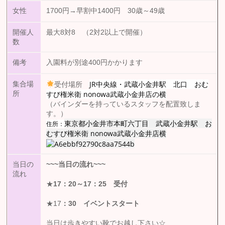
女性
1700円→早割中1400円 30歳～49歳
開催人
最大8対8 （2対2以上で開催）
数
備考
入園料が別途400円かかります
JR中央線・武蔵小金井駅 北口 おむ
集合場
受付場所
すび権米衛 nonowa武蔵小金井店の横
所
（バインダーを持っているスタッフを配置致しま
す。）
東京都小金井市本町六丁目 武蔵小金井駅 お
住所：
むすび権米衛 nonowa武蔵小金井店横
当日の
~~~
当日の流れ
~~~
流れ
★
17
：20
～17：25 受付
★17
：30
イベントスタート
当日は歩きやすい靴でお越し下さい☆