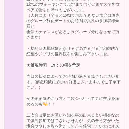
1対1のウォーキングで現地まで向かいますので男女
ペアで話すお時間もございます。
（人数により全員と1対1でお話できない場合は園内
のグループ疑似デートのお時間で異性の参加者様全
員と
会話のチャンスがあるようグループ分けをさせて頂
きます）
・帰りは現地解散となりますのでまだまだ幻想的な
紅葉やジブリの世界観をお楽しみ下さいませ。
★
解散時間 19
：30
頃を予定
当日の状況によってお時間が過ぎる場合もございま
す。(解散時間は多少の前後ございますのでご了承下
さい。）
そのまま気の合う方と二次会へ行って更に交流を深
めるのも
！！
二次会は更にお互いを知る事の出来る良い機会なの
で強制参加ではございませんが、気の合う方がいた
場合や少しお腹を満たしてから帰宅したい方にオス