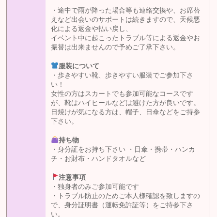
・途中で雨が降った場合等も連絡交換や、お席替
えなど出会いのサポートは続きますので、天候悪
化による返金や払い戻し、
イベント中に起こったトラブル等による返金やお
振替は出来ませんので予めご了承下さい。
服装について
・歩きやすい靴、歩きやすい服装でご参加下さ
い！
女性の方はスカートでも参加可能なコースです
が、靴はハイヒールなどは避けた方が良いです。
日焼けが気になる方は、帽子、日傘などをご持参
下さい。
持ち物
・身分証をお持ち下さい ・日傘・携帯・ハンカ
チ・お財布・ハンドタオルなど
注意事項
・独身者のみご参加可能です
・トラブル防止のためご本人様確認を致しますの
で、身分証明書（運転免許証等）をご持参下さ
い。