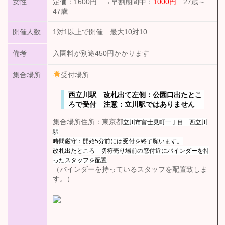
女性
定価：1600円 →早割期間中：
1000円
27歳～
47歳
開催人数
1対1以上で開催 最大10対10
備考
入園料が別途450円かかります
集合場所
受付場所
西立川駅 改札出て左側：公園口出たとこ
ろで受付 注意：立川駅ではありません
立川市富士見町一丁目 西立川
集合場所住所：東京都
駅
時間厳守：開始5分前には受付を終了願います。
改札出たところ 切符売り場前の窓付近にバインダーを持
ったスタッフを配置
（バインダーを持っているスタッフを配置致しま
す。）