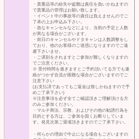
・貴重品等の紛失や盗難は責任を負いかねますの
で貴重品の管理はお願い致します。
・イベント中の事故等の責任は負えませんのでご
了承の上お申込み下さい。
・急なキャンセルなどにより、当初の予定と人数
が異なる場合がございます。
・前日のキャンセルやドタキャンは人数調整をし
ており、他のお客様のご迷惑になりますのでご遠
慮下さいませ。
・ご遅刻をされますとご参加が難しくなりますの
でご注意ください。
※ 受付時間を過ぎますとご予約頂いてる方でも連
絡がつかず合流が困難な場合がございますのでご
注意下さい
(お支払済であってもご返金は致しかねますので予
めご了承下さい)
※注意事項を必ず全てご確認頂きご理解頂ける方
のみご参加ください。
・マルチ商法、宗教、およびその他の勧誘行為を
目的とする方は、ご参加を固くお断りしていま
す。発見次第ご退場頂きますのでご了承下さい。
・何らかの理由で中止になる場合もございますの