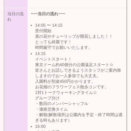
当日の流
~~~
当日の流れ
~~~
れ
14:05 〜 14:15
受付開始
菜の花やチューリップが開花しました！！
とっても綺麗です！
時間厳守でお願いいたします。
14:15
イベントスタート！
東京ドーム約40個分の公園遠足スタート☆
皆さんとお話しできるようスタッフがご案内致
しますのでお一人参加でも大丈夫。
入園料が別途450円かかります。
お花畑のフラワーフェス散歩コンです。
1対1トークウォーキングタイム☆
グループ分け
・数回のメンバーシャッフル
・連絡交換タイム
・解散(解散場所は公園内を予定・終了時間は過
ぎる時もあります）
16:00