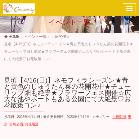
イベント一覧
HOME
»
イベント一覧
»
土日開催
»
見頃【4/16(日)】ネモフィラシーズン★青と黄色のじゅうたん菜の花開花中★
チューリップ畑も絶景★フラワーフェス開催☆広大な池やボートもある公園
にて大絶景♡お花散策コン♪
見頃【4/16(日)】ネモフィラシーズン★青
と黄色のじゅうたん菜の花開花中★チュー
リップ畑も絶景★フラワーフェス開催☆広
大な池やボートもある公園にて大絶景♡お
花散策コン♪
投稿日 : 2023年4月11日
最終更新日時 : 2023年4月14日
カテゴリー :
土日開催
,
東
京
,
自然公園
,
お花婚活