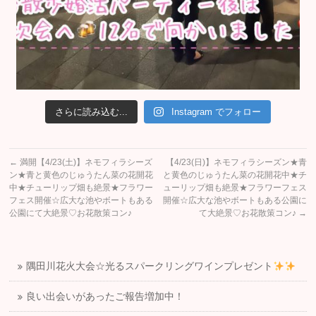
さらに読み込む...
Instagram でフォロー
←
満開【4/23(土)】ネモフィラシーズ
【4/23(日)】ネモフィラシーズン★青
ン★青と黄色のじゅうたん菜の花開花
と黄色のじゅうたん菜の花開花中★チ
中★チューリップ畑も絶景★フラワー
ューリップ畑も絶景★フラワーフェス
フェス開催☆広大な池やボートもある
開催☆広大な池やボートもある公園に
公園にて大絶景♡お花散策コン♪
て大絶景♡お花散策コン♪
→
隅田川花火大会☆光るスパークリングワインプレゼント
良い出会いがあったご報告増加中！