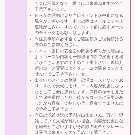
も会は開催となり、返金は出来兼ねますのでご
了承下さいませ。
何らかの理由により当日イベントが中止になる
場合がございます。中止の際はメールにて中止
連絡がございますのでイベント前に必ずメール
のチェックをお願い致します。
※注意事項を必ず全てご確認頂きご理解頂ける
方のみご参加ください。
イベント当日の安全面の問題や何らかの理由に
よりコースや内容を一部現場判断で変更する場
合がございますので予めご了承下さい。現場判
断のコース変更によるクレームや返金はできま
せんのでご了承下さいませ。
出会いがメインの婚活・恋活コースとなってお
りますので天候によりコース内容が変更になっ
たとしても会は決行します。異性の様子を見た
上で途中退席したり、後からコースに変更があ
ったから返金して欲しい等、返金できませんの
で予めご了承下さい。
当日の混雑状況は予測が出来ません。万が一混
雑していて入場が難しい場合、内容が変更にな
る場合がございますがその際の返金やクレーム
は受付出来ませんので予めご了承下さい。