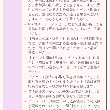
ん。事前に連絡ありの場合は途中参加可能です
が、参加費の払い戻しはできません。すでに受
付に来られている方を最優先にイベント開始す
るため、返信などの対応が遅れる場合もござい
ますので、あらかじめご了承ください。
lineやメール、メッセージなどで連絡があっても
返信の対応は遅れる場合もありますのでご了承
下さい。
【当日に欠席・遅刻される場合】開始3時間前ま
でに、詳細情報内にある主催者へ電話(最優先)ま
たは、街コンの問い合わせメッセージで必ずご
連絡ください。
【イベント開催3日以内にキャンセルされる場
合】『前日までに主催者へ電話(最優先)または、
街コンの問い合わせメッセージで必ずご連絡く
ださい』
『チケット購入のお取り置き行為禁止です』お
取り置き後のキャンセルを繰り返す行為は迷惑
行為とみなし今後の参加をお断り致します。
ご予約後のキャンセルを3連続で繰り返した場
合、今後の参加をお断りさせて頂きます。
イベントページ内に「申し込み状況」等の人数
が記載されていても、ご遅刻やキャンセルなど