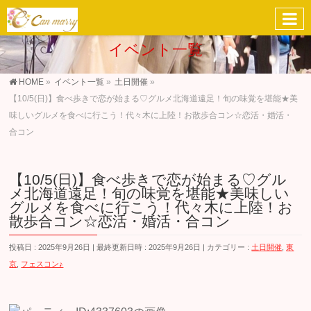
イベント一覧
HOME
»
イベント一覧
»
土日開催
»
【10/5(日)】食べ歩きで恋が始まる♡グルメ北海道遠足！旬の味覚を堪能★美
味しいグルメを食べに行こう！代々木に上陸！お散歩合コン☆恋活・婚活・
合コン
【10/5(日)】食べ歩きで恋が始まる♡グル
メ北海道遠足！旬の味覚を堪能★美味しい
グルメを食べに行こう！代々木に上陸！お
散歩合コン☆恋活・婚活・合コン
投稿日 : 2025年9月26日
最終更新日時 : 2025年9月26日
カテゴリー :
土日開催
,
東
京
,
フェスコン♪