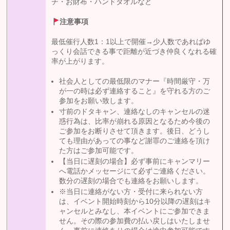
チ・お財布・ハンドタオルなど
注意事項
最低催行人数1：1以上で開催→少人数であればゆ
っくり会話できる事で距離が近づき仲良くなれる確
率が上がります。
社会人としての最低限のマナー『時間厳守・万
が一の時は必ず連絡すること』を守れる方のご
参加をお願い致します。
寸前のドタキャン、連絡なしのキャンセルの迷
惑行為は、比率が崩れる原因となるため今後の
ご参加をお断りさせて頂きます。後日、どうし
ても理由があっての事など謝罪のご連絡を頂け
た方はご参加可能です。
【当日に遅刻の場合】必ず事前にキャンマリー
へ電話かメッセージにて必ずご連絡ください。
数分の遅刻の場合でも連絡をお願いします。
※当日に連絡がない方・受付に来られない方
は、イベント開始時刻から10分以降の遅刻はキ
ャンセルとみなし、本イベントにご参加できま
せん。その際の参加費の払い戻しはいたしませ