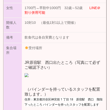
女性
1700円→早割中1000円 32歳～52歳
LINE＠
割り併用可能
開催人
10対10 （最低1対1以上で開催）
数
備考
飲食代は各自実費となります
集合場
受付場所
所
JR原宿駅 西口出たところ（写真にて必ず
ご確認下さい）
（バインダーを持っているスタッフを配置
致します。）
住所：東京都渋谷区神宮前 1 丁目 18 原宿駅 西口 階段
下ったところ バインダーを持ったスタッフを配置します