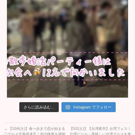
さらに読み込む...
Instagram でフォロー
←
【10/4(土)】食べ歩きで恋が始まる
【5/2(土)】【台湾夜市】台湾フェス！
♡グルメ北海道遠足！旬の味覚を堪能
台湾ビール・美味しい台湾グルメを食