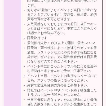
の理由により参加人数と異なる場合ががござい
ます。
何らかの理由によりイベントが当日に中止にな
ることもございますが、交通費、宿泊費、通信
費等の返金は不可となります。
人数調整をしておりますので前日、当日のキャ
ンセルは不可になります。事前にご予定をよく
確認の上お申込み下さい。
雨天決行です
最低催行人数：1対1以上で開催 最大12：12
雨天時、雨の状況によっては近くのカフェや居
酒屋、レストランなどにやむを得ず移動になる
場合がございます。その際の飲食代は当日実費
になりますので予めご了承下さい
イベント中に起こったトラブル等による返金や
お振替は出来ませんので予めご了承下さい。
イベント当日、イベントの進行をスムーズにす
る為、スタッフの指示に従ってください。
男女で交流を目的の方のみご参加下さい。
弊社ではイベント中やイベント終了後発生した
トラブルには一切関与いたしません。
当日開催時に急なキャンセルの理由により最低
催行人数を下回ったトラブルが発生致しまして