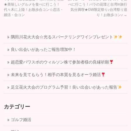
★美味しいグルメを食べに行こう！
べに行こう！バラの花壇と台湾in旅行
代々木に上陸！お散歩合コン☆恋活・
気分満喫★GW限定祭り♪台湾祭り巡
婚活・合コン
り！お散歩コン♪
→
隅田川花火大会☆光るスパークリングワインプレゼント
良い出会いがあったご報告増加中！
超恋愛パワスポのウィルソン株で参加者様の良縁祈願
未来を見てもらう！相手の本質を見るオーラ婚活
足立花火大会のプログラム予習！良い出会いがあった報告
カテゴリー
ゴルフ婚活