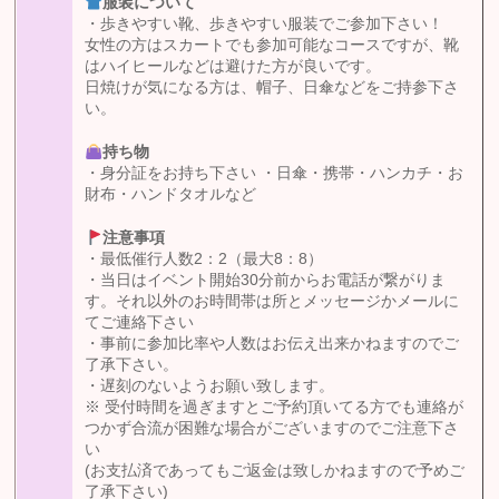
服装について
・歩きやすい靴、歩きやすい服装でご参加下さい！
女性の方はスカートでも参加可能なコースですが、靴
はハイヒールなどは避けた方が良いです。
日焼けが気になる方は、帽子、日傘などをご持参下さ
い。
持ち物
・身分証をお持ち下さい ・日傘・携帯・ハンカチ・お
財布・ハンドタオルなど
注意事項
・最低催行人数2：2（最大8：8）
・当日はイベント開始30分前からお電話が繋がりま
す。それ以外のお時間帯は所とメッセージかメールに
てご連絡下さい
・事前に参加比率や人数はお伝え出来かねますのでご
了承下さい。
・遅刻のないようお願い致します。
※ 受付時間を過ぎますとご予約頂いてる方でも連絡が
つかず合流が困難な場合がございますのでご注意下さ
い
(お支払済であってもご返金は致しかねますので予めご
了承下さい)