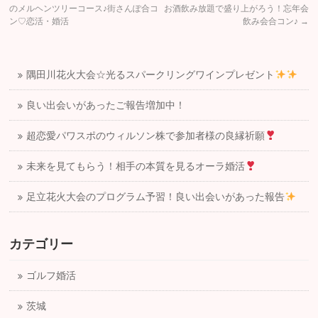
のメルヘンツリーコース♪街さんぽ合コ
お酒飲み放題で盛り上がろう！忘年会
ン♡恋活・婚活
飲み会合コン♪
→
隅田川花火大会☆光るスパークリングワインプレゼント
良い出会いがあったご報告増加中！
超恋愛パワスポのウィルソン株で参加者様の良縁祈願
未来を見てもらう！相手の本質を見るオーラ婚活
足立花火大会のプログラム予習！良い出会いがあった報告
カテゴリー
ゴルフ婚活
茨城