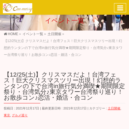
イベント一覧
HOME
»
イベント一覧
»
土日開催
»
【12/25(土)】クリスマスだよ！台湾フェス！巨大クリスマスツリー出現！幻
想的ランタンの下で台湾in旅行気分満喫★期間限定祭り・台湾気分♪東京タワ
ー台湾祭り巡り！お散歩コン♪恋活・婚活・合コン
【12/25(土)】クリスマスだよ！台湾フェ
ス！巨大クリスマスツリー出現！幻想的ラ
ンタンの下で台湾in旅行気分満喫★期間限定
祭り・台湾気分♪東京タワー台湾祭り巡り！
お散歩コン♪恋活・婚活・合コン
投稿日 : 2021年12月17日
最終更新日時 : 2021年12月17日
カテゴリー :
土日開催
,
東京
,
グルメ巡り