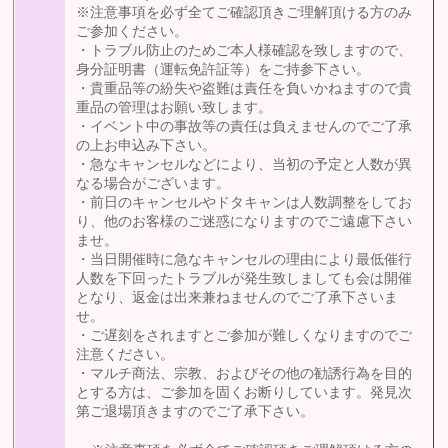
※注意事項を必ず全てご確認頂きご理解頂ける方のみ
ご参加ください。
・トラブル防止のためご本人様確認を致しますので、
身分証明書（運転免許証等）をご持参下さい。
・貴重品等の紛失や盗難は責任を負いかねますので貴
重品の管理はお願い致します。
・イベント中の事故等の責任は負えませんのでご了承
の上お申込み下さい。
・急なキャンセルなどにより、当初の予定と人数が異
なる場合がございます。
・前日のキャンセルやドタキャンは人数調整をしてお
り、他のお客様のご迷惑になりますのでご遠慮下さい
ませ。
・当日開催時に急なキャンセルの理由により最低催行
人数を下回ったトラブルが発生致しましても会は開催
となり、返金は出来兼ねませんのでご了承下さいま
せ。
・ご遅刻をされますとご参加が難しくなりますのでご
注意ください。
・マルチ商法、宗教、およびその他の勧誘行為を目的
とする方は、ご参加を固くお断りしています。発見次
第ご退場頂きますのでご了承下さい。