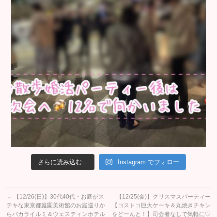
さらに読み込む...
Instagram でフォロー
←
【12/26(日)】30代40代・お庭がス
【12/25(金)】クリスマスパーティー
テキな東京都庭園美術館のお庭巡りか
【コストコ巨大ケーキ＆丸焼きチキン
らバカライルミ＆ウェスティンホテル
をどーんと！】司会者なしで気軽に♡