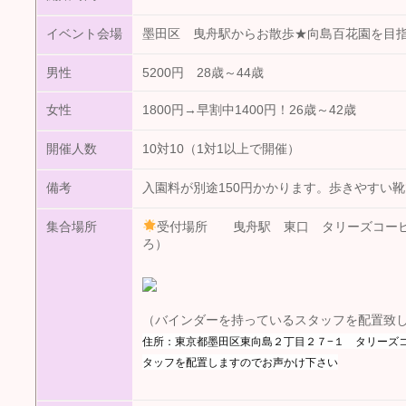
イベント会場
墨田区 曳舟駅からお散歩★向島百花園を目
男性
5200円 28歳～44歳
女性
1800円→早割中1400円！26歳～42歳
開催人数
10対10（1対1以上で開催）
備考
入園料が別途150円かかります。歩きやすい
集合場所
受付場所 曳舟駅 東口 タリーズコーヒ
ろ）
（バインダーを持っているスタッフを配置致
住所：東京都墨田区東向島２丁目２７−１ タリーズコ
タッフを配置しますのでお声かけ下さい