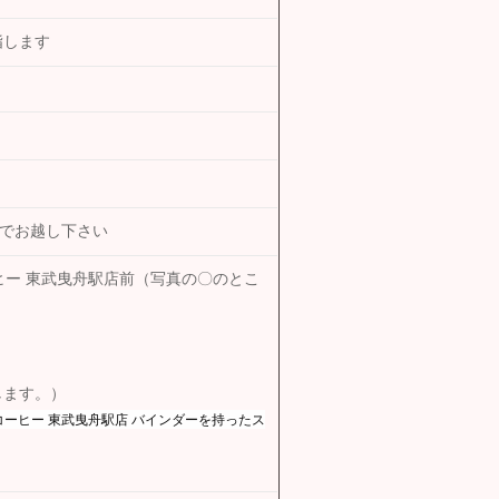
指します
靴でお越し下さい
ー 東武曳舟駅店前（写真の〇のとこ
します。）
ーヒー 東武曳舟駅店 バインダーを持ったス