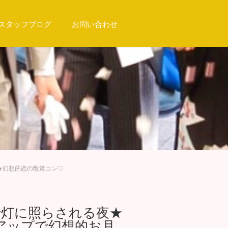
スタッフブログ
お問い合わせ
★幻想的恋の散策コン♡
や行灯に照らされる夜★
アップで幻想的お月