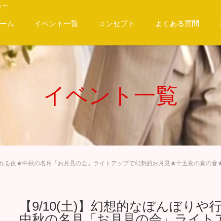
ィー
ーム
イベント一覧
コンセプト
よくある質問
イベント一覧
照らされる夜★中秋の名月「お月見の会」ライトアップで幻想的お月見★十五夜の奏の音
【9/10(土)】幻想的なぼんぼり
中秋の名月「お月見の会」ライト