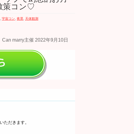
散策コン♡
,
宇宙コン
,
夜景
,
天体観測
ていただきます。