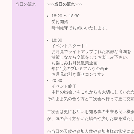
当日の流れ
~~~
当日の流れ
~~~
18:20 〜 18:30
受付開始
時間厳守でお願いいたします。
18:30
イベントスタート！
お月見でライトアップされた素敵な庭園を
散策しながら交流をしてお楽しみ下さい。
お楽しみお月見散策企画
年に1度のプレミアムな企画★
お月見の引き寄せコンです♪
20:30
イベント終了
本日の出会いをこれからも大切にしていた
そのまま気の合う方と二次会へ行って更に交
二次会は更にお互いを知る事の出来る良い機
が、気の合う方がいた場合や少しお腹を満た
※当日の天候や参加人数や参加者様の状況に