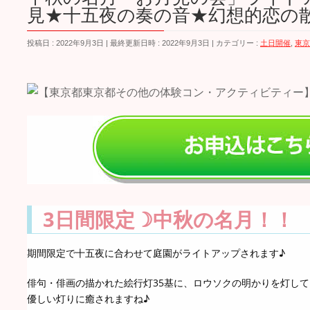
見★十五夜の奏の音★幻想的恋の
投稿日 : 2022年9月3日
最終更新日時 : 2022年9月3日
カテゴリー :
土日開催
,
東京
3日間限定☽中秋の名月！！
期間限定で十五夜に合わせて庭園がライトアップされます♪
俳句・俳画の描かれた絵行灯35基に、ロウソクの明かりを灯し
優しい灯りに癒されますね♪