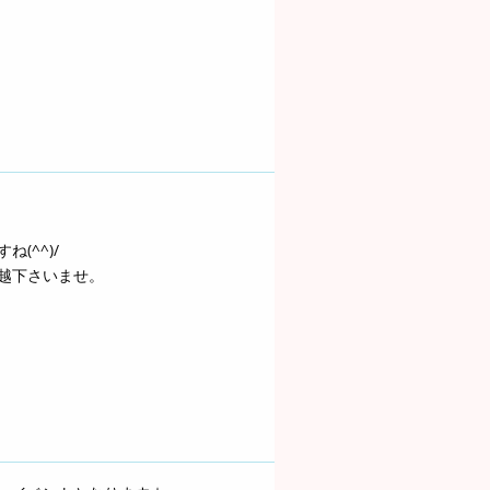
(^^)/
越下さいませ。