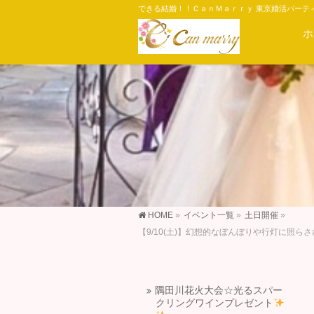
できる結婚！！ＣａｎＭａｒｒｙ 東京婚活パーテ
ホ
HOME
»
イベント一覧
»
土日開催
»
【9/10(土)】幻想的なぼんぼりや行灯に
隅田川花火大会☆光るスパー
クリングワインプレゼント