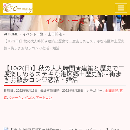
イベント一覧
HOME
»
イベント一覧
»
土日開催
»
【10/2(日)】秋の大人時間★建築と歴史で二度楽しめるステキな港区郷土歴史
館～街歩きお散歩コン♡恋活・婚活
【10/2(日)】秋の大人時間★建築と歴史で二
度楽しめるステキな港区郷土歴史館～街歩
きお散歩コン♡恋活・婚活
投稿日 : 2022年9月13日
最終更新日時 : 2022年9月26日
カテゴリー :
土日開催
,
東
京
,
ウォーキングコン
,
アートコン