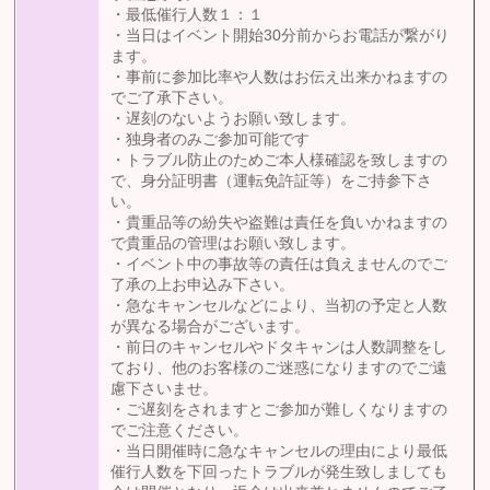
・最低催行人数１：１
・当日はイベント開始30分前からお電話が繋がり
ます。
・事前に参加比率や人数はお伝え出来かねますの
でご了承下さい。
・遅刻のないようお願い致します。
・独身者のみご参加可能です
・トラブル防止のためご本人様確認を致しますの
で、身分証明書（運転免許証等）をご持参下さ
い。
・貴重品等の紛失や盗難は責任を負いかねますの
で貴重品の管理はお願い致します。
・イベント中の事故等の責任は負えませんのでご
了承の上お申込み下さい。
・急なキャンセルなどにより、当初の予定と人数
が異なる場合がございます。
・前日のキャンセルやドタキャンは人数調整をし
ており、他のお客様のご迷惑になりますのでご遠
慮下さいませ。
・ご遅刻をされますとご参加が難しくなりますの
でご注意ください。
・当日開催時に急なキャンセルの理由により最低
催行人数を下回ったトラブルが発生致しましても