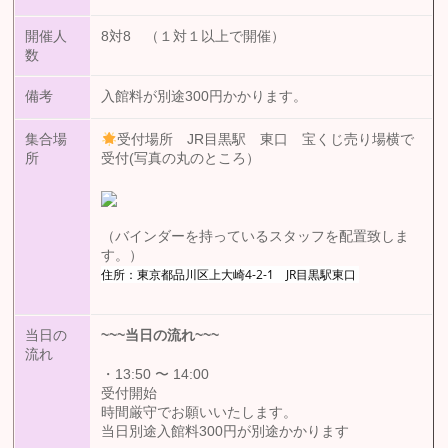
開催人
8対8 （１対１以上で開催）
数
備考
入館料が別途300円かかります。
集合場
受付場所 JR目黒駅 東口 宝くじ売り場横で
所
受付(写真の丸のところ）
（バインダーを持っているスタッフを配置致しま
す。）
住所：東京都品川区上大崎4-2-1 JR目黒駅東口
当日の
~~~
当日の流れ
~~~
流れ
・13:50 〜 14:00
受付開始
時間厳守でお願いいたします。
当日別途入館料300円が別途かかります