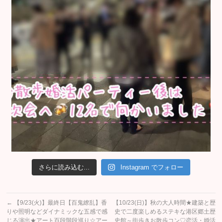
さらに読み込む...
Instagram でフォロー
←
【9/23(火)】最終日【百鬼繚乱】香
【10/23(日)】秋の大人時間★建築と歴
りや照明などダイナミックな五感で感
史で二度楽しめるステキな港区郷土歴
じる演出★アート百段階段巡り☆アー
史館～街歩きお散歩コン♡恋活・婚活