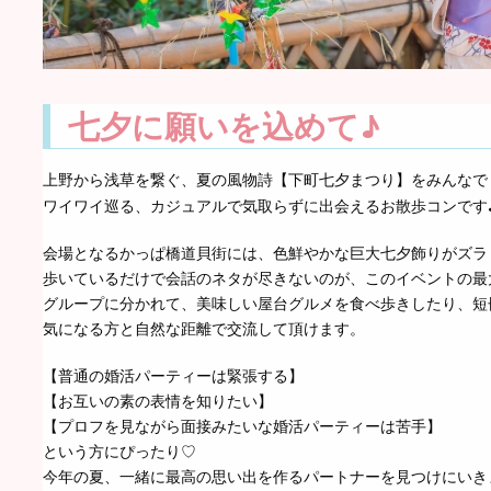
七夕に願いを込めて♪
上野から浅草を繋ぐ、夏の風物詩【下町七夕まつり】をみんなで
ワイワイ巡る、カジュアルで気取らずに出会えるお散歩コンです
会場となるかっぱ橋道貝街には、色鮮やかな巨大七夕飾りがズラ
歩いているだけで会話のネタが尽きないのが、このイベントの最
グループに分かれて、美味しい屋台グルメを食べ歩きしたり、短
気になる方と自然な距離で交流して頂けます。
【普通の婚活パーティーは緊張する】
【お互いの素の表情を知りたい】
【プロフを見ながら面接みたいな婚活パーティーは苦手】
という方にぴったり♡
今年の夏、一緒に最高の思い出を作るパートナーを見つけにいき