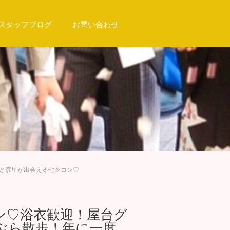
スタッフブログ
お問い合わせ
姫と彦星が出会える七夕コン♡
コン♡浴衣歓迎！屋台グ
ぶら散歩！年に一度