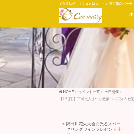
できる結婚！！ＣａｎＭａｒｒｙ 東京婚活パーテ
ホ
HOME
»
イベント一覧
»
土日開催
»
【7/5(日)】下町七夕まつり散策コン♡浴
隅田川花火大会☆光るスパー
クリングワインプレゼント