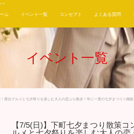
ィー
ーム
イベント一覧
コンセプト
よくある質問
イベント一覧
衣歓迎！屋台グルメと七夕祭りを楽しむ大人の恋ぶら散歩！年に一度の七夕まつり☆織
【7/5(日)】下町七夕まつり散策
ルメと七夕祭りを楽しむ大人の恋