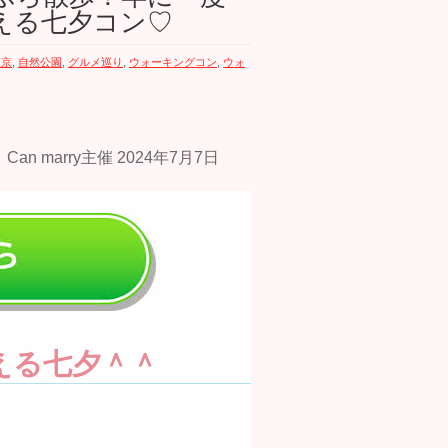
える七夕コン♡
東京
,
自然公園
,
グルメ巡り
,
ウォーキングコン
,
ウォ
える七夕＾＾