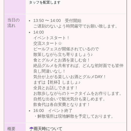
タッフを配置します
当日の
受付開始
13:50 〜 14:00
流れ
ご遅刻のないよう時間厳守でお願い致します。
14:00
イベントスタート！
交流スタート☆
ビールフェスが開催されているので
散策しながら立ち寄りましょう♪
食とグルメとお酒を楽しむ会！
絶品グルメを共有すれば、どんな初対面でも皆仲
良し間違いなし！
気分が上がる楽しいお酒とグルメDAY！
まずは【乾杯】しましょ♪
全員とお話しできます！
お散歩しながらのトークタイムをお作りします。
自然な出会いで観光気分も楽しめます。
飲食代は各自実費となります！
イベント終了
16:00
・解散場所は現地解散を予定しております。
概要
雨天時について