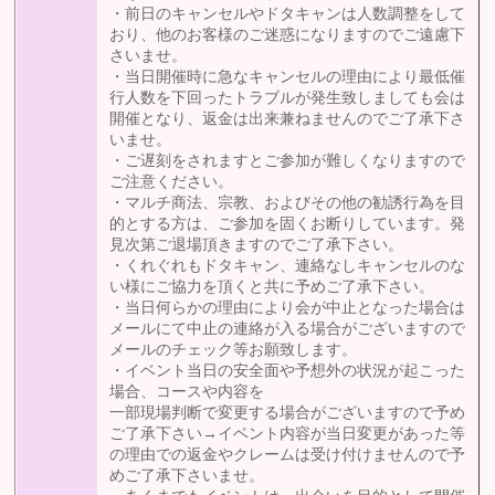
・前日のキャンセルやドタキャンは人数調整をして
おり、他のお客様のご迷惑になりますのでご遠慮下
さいませ。
・当日開催時に急なキャンセルの理由により最低催
行人数を下回ったトラブルが発生致しましても会は
開催となり、返金は出来兼ねませんのでご了承下さ
いませ。
・ご遅刻をされますとご参加が難しくなりますので
ご注意ください。
・マルチ商法、宗教、およびその他の勧誘行為を目
的とする方は、ご参加を固くお断りしています。発
見次第ご退場頂きますのでご了承下さい。
・くれぐれもドタキャン、連絡なしキャンセルのな
い様にご協力を頂くと共に予めご了承下さい。
・当日何らかの理由により会が中止となった場合は
メールにて中止の連絡が入る場合がございますので
メールのチェック等お願致します。
・イベント当日の安全面や予想外の状況が起こった
場合、コースや内容を
一部現場判断で変更する場合がございますので予め
ご了承下さい→イベント内容が当日変更があった等
の理由での返金やクレームは受け付けませんので予
めご了承下さいませ。