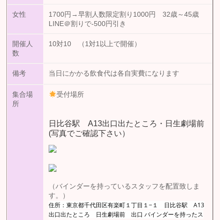
女性
1700円→早割人数限定割り1000円 32歳～45歳
LINE＠割りで-500円引き
開催人
10対10 （1対1以上で開催）
数
備考
当日にかかる飲食代は各自実費になります
集合場
受付場所
所
日比谷駅 A13出口出たところ・日生劇場前
(写真でご確認下さい）
（バインダーを持っているスタッフを配置致しま
す。）
住所：東京都千代田区有楽町１丁目１−１ 日比谷駅 A13
出口出たところ 日生劇場前 出口 バインダーを持ったス