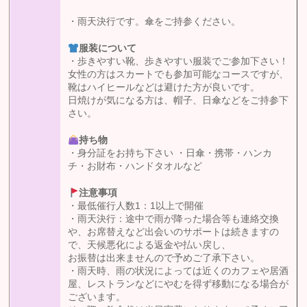
・雨天決行です。傘をご持参ください。
服装について
・歩きやすい靴、歩きやすい服装でご参加下さい！
女性の方はスカートでも参加可能なコースですが、
靴はハイヒールなどは避けた方が良いです。
日焼けが気になる方は、帽子、日傘などをご持参下
さい。
持ち物
・身分証をお持ち下さい ・日傘・携帯・ハンカ
チ・お財布・ハンドタオルなど
注意事項
・最低催行人数1：1以上で開催
・雨天決行：途中で雨が降った場合等も連絡交換
や、お席替えなど出会いのサポートは続きますの
で、天候悪化による返金や払い戻し、
お振替は出来ませんので予めご了承下さい。
・雨天時、雨の状況によっては近くのカフェや居酒
屋、レストランなどにやむを得ず移動になる場合が
ございます。