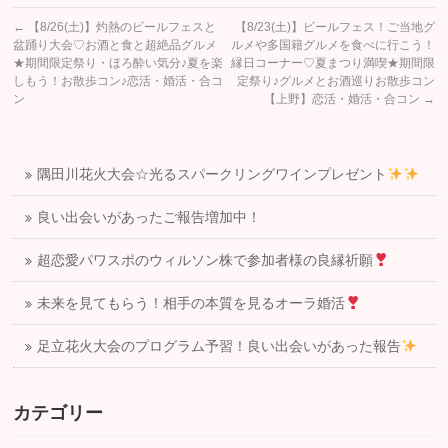
←
【8/26(土)】灼熱のビールフェスと
【8/23(土)】ビールフェス！ご当地グ
盆踊り大会♡お酒と食と超絶品グルメ
ルメや多国籍グルメを食べに行こう！
★期間限定祭り・ほろ酔い気分♪夏を楽
縁日コーナー♡夏まつり満喫★期間限
しもう！お散歩コン♪恋活・婚活・合コ
定祭り♪グルメとお酒巡りお散歩コン
ン
【上野】恋活・婚活・合コン
→
隅田川花火大会☆光るスパークリングワインプレゼント
良い出会いがあったご報告増加中！
超恋愛パワスポのウィルソン株で参加者様の良縁祈願
未来を見てもらう！相手の本質を見るオーラ婚活
足立花火大会のプログラム予習！良い出会いがあった報告
カテゴリー