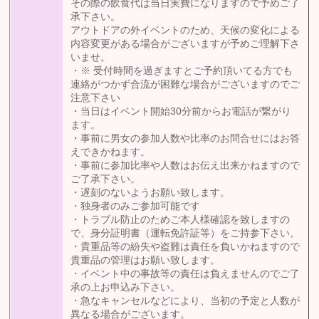
その際の飲食代は当日実費になりますので予めご了
承下さい。
アウトドアの外イベントのため、天候の変化による
内容変更がある場合がございますが予めご理解下さ
いませ。
・※ 受付時間を過ぎますとご予約頂いてる方でも
連絡がつかず合流が困難な場合がございますのでご
注意下さい
・当日はイベント開始30分前からお電話が繋がり
ます。
・事前に男女の参加人数や比率のお問合せにはお答
えできかねます。
・事前に参加比率や人数はお伝え出来かねますので
ご了承下さい。
・遅刻のないようお願い致します。
・独身者のみご参加可能です
・トラブル防止のためご本人様確認を致しますの
で、身分証明書（運転免許証等）をご持参下さい。
・貴重品等の紛失や盗難は責任を負いかねますので
貴重品の管理はお願い致します。
・イベント中の事故等の責任は負えませんのでご了
承の上お申込み下さい。
・急なキャンセルなどにより、当初の予定と人数が
異なる場合がございます。