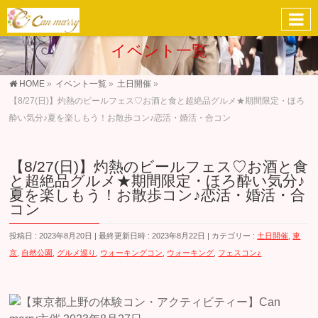
イベント一覧
HOME
»
イベント一覧
»
土日開催
»
【8/27(日)】灼熱のビールフェス♡お酒と食と超絶品グルメ★期間限定・ほろ
酔い気分♪夏を楽しもう！お散歩コン♪恋活・婚活・合コン
【8/27(日)】灼熱のビールフェス♡お酒と食
と超絶品グルメ★期間限定・ほろ酔い気分♪
夏を楽しもう！お散歩コン♪恋活・婚活・合
コン
投稿日 : 2023年8月20日
最終更新日時 : 2023年8月22日
カテゴリー :
土日開催
,
東
京
,
自然公園
,
グルメ巡り
,
ウォーキングコン
,
ウォーキング
,
フェスコン♪