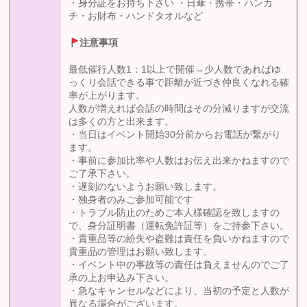
・身分証をお持ち下さい ・日傘・携帯・ハンカ
チ・お財布・ハンドタオルなど
注意事項
最低催行人数1：1以上で開催→少人数であればゆ
っくり会話できる事で距離が近づき仲良くなれる確
率が上がります。
人数が増えれば会話の時間はその分減りますが交流
は多くの方と出来ます。
・当日はイベント開始30分前からお電話が繋がり
ます。
・事前に参加比率や人数はお伝え出来かねますので
ご了承下さい。
・遅刻のないようお願い致します。
・独身者のみご参加可能です
・トラブル防止のためご本人様確認を致しますの
で、身分証明書（運転免許証等）をご持参下さい。
・貴重品等の紛失や盗難は責任を負いかねますので
貴重品の管理はお願い致します。
・イベント中の事故等の責任は負えませんのでご了
承の上お申込み下さい。
・急なキャンセルなどにより、当初の予定と人数が
異なる場合がございます。