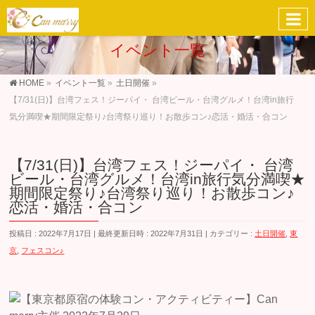
イベント一覧
HOME
»
イベント一覧
»
土日開催
»
【7/31(日)】台湾フェス！ジーパイ・ 台湾ビール・台湾グルメ！台湾in旅行
気分満喫★期間限定祭り♪台湾祭り巡り！お散歩コン♪恋活・婚活・合コン
【7/31(日)】台湾フェス！ジーパイ・ 台湾
ビール・台湾グルメ！台湾in旅行気分満喫★
期間限定祭り♪台湾祭り巡り！お散歩コン♪
恋活・婚活・合コン
投稿日 : 2022年7月17日
最終更新日時 : 2022年7月31日
カテゴリー :
土日開催
,
東
京
,
フェスコン♪