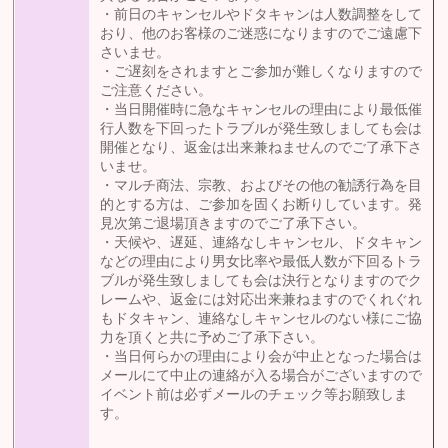
・前日のキャンセルやドタキャンは人数調整をして
おり、他のお客様のご迷惑になりますのでご遠慮下
さいませ。
・ご遅刻をされますとご参加が難しくなりますので
ご注意ください。
・当日開催時に急なキャンセルの理由により最低催
行人数を下回ったトラブルが発生致しましても会は
開催となり、返金は出来兼ねませんのでご了承下さ
いませ。
・マルチ商法、宗教、およびその他の勧誘行為を目
的とする方は、ご参加を固くお断りしています。発
見次第ご退場頂きますのでご了承下さい。
・天候や、遅延、連絡なしキャンセル、ドタキャン
などの理由により男女比率や最低人数が下回るトラ
ブルが発生致しましても会は決行となりますのでク
レームや、返金には対応出来兼ねますのでくれぐれ
もドタキャン、連絡なしキャンセルのない様にご協
力を頂くと共に予めご了承下さい。
・当日何らかの理由により会が中止となった場合は
メールにて中止の連絡が入る場合がございますので
イベント前は必ずメールのチェック等お願致しま
す。