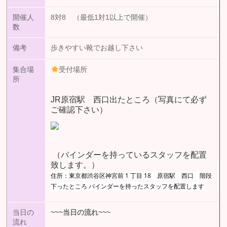
開催人
8対8 （最低1対1以上で開催）
数
備考
歩きやすい靴でお越し下さい
集合場
受付場所
所
JR原宿駅 西口出たところ（写真にて必ず
ご確認下さい）
（バインダーを持っているスタッフを配置
致します。）
住所：東京都渋谷区神宮前 1 丁目 18 原宿駅 西口 階段
下ったところ バインダーを持ったスタッフを配置します
当日の
~~~
当日の流れ
~~~
流れ