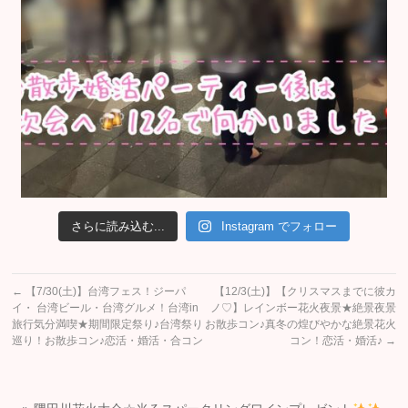
さらに読み込む...
Instagram でフォロー
←
【7/30(土)】台湾フェス！ジーパ
【12/3(土)】【クリスマスまでに彼カ
イ・ 台湾ビール・台湾グルメ！台湾in
ノ♡】レインボー花火夜景★絶景夜景
旅行気分満喫★期間限定祭り♪台湾祭り
お散歩コン♪真冬の煌びやかな絶景花火
巡り！お散歩コン♪恋活・婚活・合コン
コン！恋活・婚活♪
→