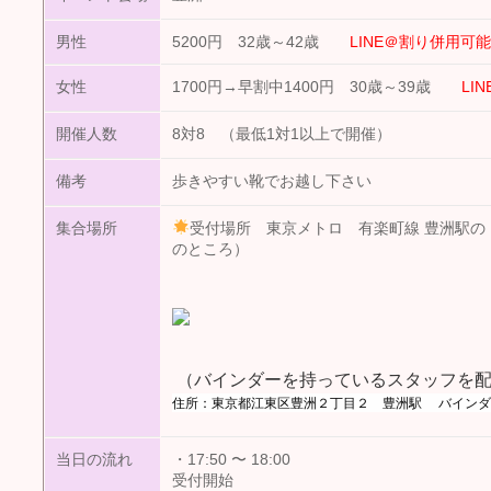
男性
5200円 32歳～42歳
LINE＠割り併用可能
女性
1700円→早割中1400円 30歳～39歳
LIN
開催人数
8対8 （最低1対1以上で開催）
備考
歩きやすい靴でお越し下さい
集合場所
受付場所 東京メトロ 有楽町線 豊洲駅の
のところ）
（バインダーを持っているスタッフを配
住所：東京都江東区豊洲２丁目２ 豊洲駅 バインダ
当日の流れ
・17:50 〜 18:00
受付開始