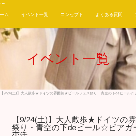
ィー
ーム
イベント一覧
コンセプト
よくある質問
イベント一覧
【9/24(土)】大人散歩★ドイツの雰囲気★ビールフェス祭り・青空の下deビール
【9/24(土)】大人散歩★ドイツ
祭り・青空の下deビール☆ビアガ
恋活