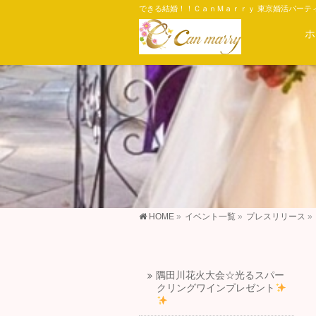
できる結婚！！ＣａｎＭａｒｒｙ 東京婚活パーテ
ホ
HOME
»
イベント一覧
»
プレスリリース
»
隅田川花火大会☆光るスパー
クリングワインプレゼント