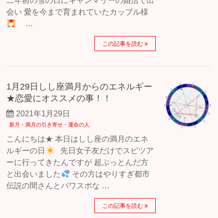
二年前の雪の日にキャンマリーの婚活で出
会い 愛を今まで育まれていたカップル様
…
この記事を読む
1月29日しし座満月からのエネルギー
★恋愛にオススメの事！！
2021年1月29日
新月・満月の引き寄せ・運命の人
こんにちは★ 本日はしし座の満月のエネ
ルギーの日
先日女子友だけでスピツア
ーに行ってきたんですが 超ぶっとんだ方
と出会いました
その方はやりすぎ都市
伝説の間さんとパワスポな …
この記事を読む