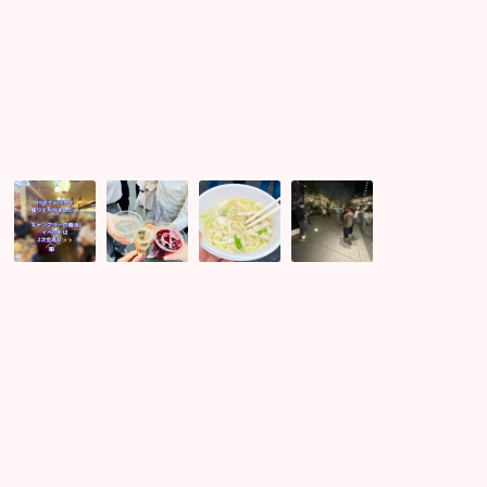
19
花
ち
新
名
火
ゃ
緑
で
と
ん
の
2
ス
こ
季
次
パ
と
節
会
ー
巨
♪
へ！
ク
大
オ
サ
リ
こ
ス
ン
ン
ん
ス
ダ
グ
ぶ
メ
ル
ワ
の
の
な
イ
お
お
く
ン
土
出