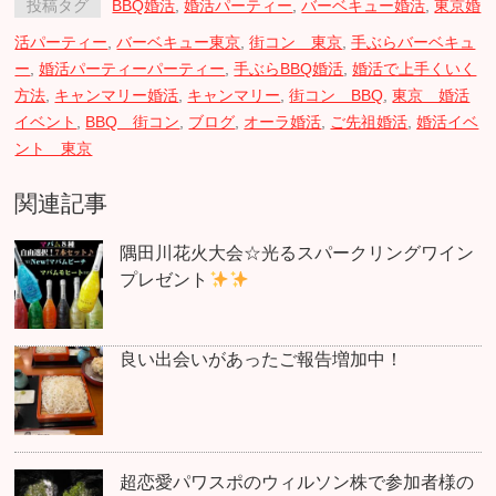
投稿タグ
BBQ婚活
,
婚活パーティー
,
バーベキュー婚活
,
東京婚
活パーティー
,
バーベキュー東京
,
街コン 東京
,
手ぶらバーベキュ
ー
,
婚活パーティーパーティー
,
手ぶらBBQ婚活
,
婚活で上手くいく
方法
,
キャンマリー婚活
,
キャンマリー
,
街コン BBQ
,
東京 婚活
イベント
,
BBQ 街コン
,
ブログ
,
オーラ婚活
,
ご先祖婚活
,
婚活イベ
ント 東京
関連記事
隅田川花火大会☆光るスパークリングワイン
プレゼント
良い出会いがあったご報告増加中！
超恋愛パワスポのウィルソン株で参加者様の