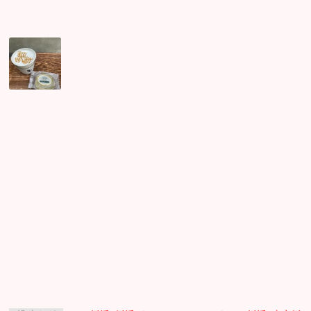
Ｐ！
☆
明
朝
体
展
の
カ
フ
ェ！
ラ
テ
ア
ー
ト
期
間
限
定！