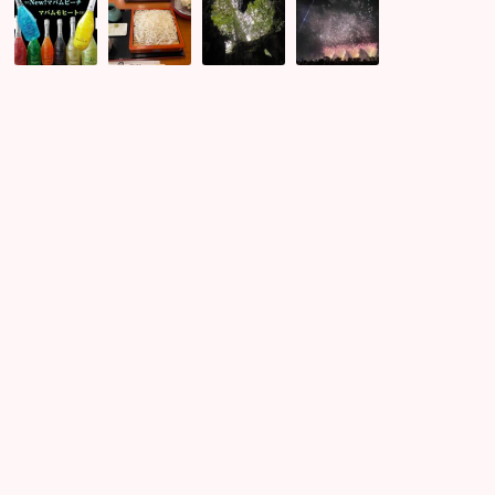
田
い
恋
来
川
出
愛
を
花
会
パ
見
火
い
ワ
て
大
が
ス
も
会
あ
ポ
ら
☆
っ
の
う！
光
た
ウ
相
る
ご
ィ
手
ス
報
ル
の
パ
告
ソ
本
ー
増
ン
質
ク
加
株
を
リ
中！
で
見
ン
参
る
グ
加
オ
ワ
者
ー
イ
様
ラ
ン
の
婚
プ
良
活
レ
縁