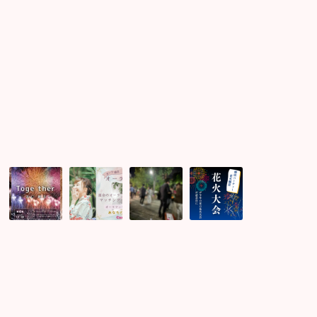
ゼ
祈
ン
願
ト
足
オ
5
足
立
ー
月
立
花
ラ
6
花
火
マ
月
火
大
ッ
は
大
会
チ
感
会
の
ン
動
婚
プ
グ
活
ロ
婚
パ
グ
活
ー