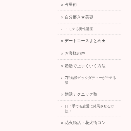
占星術
自分磨き★美容
・モテる男性講座
デートコースまとめ★
お客様の声
婚活で上手くいく方法
7回結婚ビックダディーがモテる
訳
婚活テクニック塾
口下手でも恋愛に発展させる方
法！
花火婚活・花火街コン