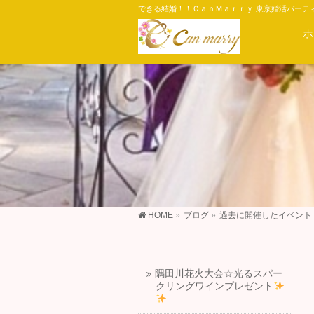
できる結婚！！ＣａｎＭａｒｒｙ 東京婚活パーテ
ホ
HOME
»
ブログ
»
過去に開催したイベント
隅田川花火大会☆光るスパー
クリングワインプレゼント