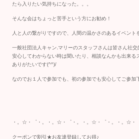
たら入りたい気持ちになった。。。
そんな会はちょっと苦手という方にお勧め！
人と人の繋がりですので、人間の温かさのあるイベントを開
一般社団法人キャン.マリーのスタッフさんは皆さん社交
安心してわからない時は聞いたり、相談なんかも出来る
ありがたいです(^^)/
なのでお１人で参加でも、初の参加でも安心してご参加下さい
・。☆・゜・。・。☆・゜・。・。☆・゜・。・。☆・
クーポンで割引★お友達登録してお得♪