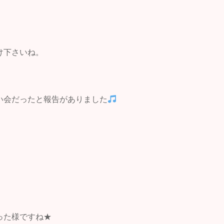
け下さいね。
い会だったと報告がありました
った様ですね★