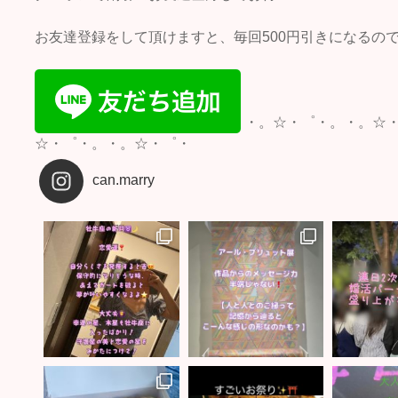
お友達登録をして頂けますと、毎回500円引きになるので
・。☆・゜・。・。☆
☆・゜・。・。☆・゜・
can.marry