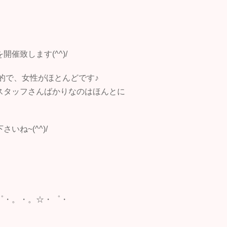
催致します(^^)/
的で、女性がほとんどです♪
スタッフさんばかりなのはほんとに
ね~(^^)/
゜・。・。☆・゜・