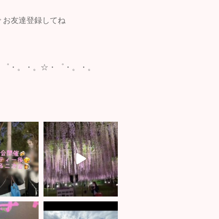
 お友達登録してね
・゜・。・。☆・゜・。・。